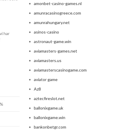
amonbet-casino-games.nl
amunracasinogreece.com
amunrahungary.net
asinos-casino
vi har
i
astronaut-game.win
aviamasters-games.net
aviamasters.us
aviamasterscasinogame.com
aviator game
Az8
aztecfireslot.net
5%
ballonixgame.uk
ballonixgame.win
bankonbetgr.com