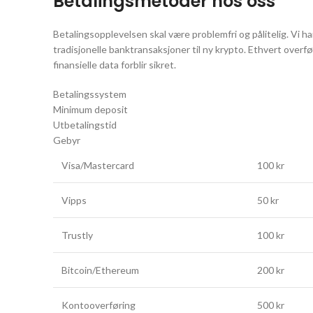
Betalingsmetoder hos oss
Betalingsopplevelsen skal være problemfri og pålitelig. Vi h
tradisjonelle banktransaksjoner til ny krypto. Ethvert ove
finansielle data forblir sikret.
Betalingssystem
Minimum deposit
Utbetalingstid
Gebyr
Visa/Mastercard
100 kr
Vipps
50 kr
Trustly
100 kr
Bitcoin/Ethereum
200 kr
Kontooverføring
500 kr