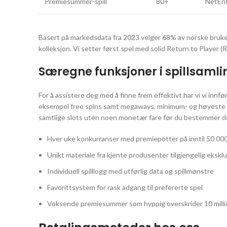
Premiesummer-spill
80+
NetEnt
Basert på markedsdata fra 2023 velger 68% av norske bruker
kolleksjon. Vi setter først spel med solid Return to Player (
Særegne funksjoner i spillsaml
For å assistere deg med å finne frem effektivt har vi vi innf
eksempel free spins samt megaways, minimum- og høyeste in
samtlige slots uten noen monetær fare før du bestemmer deg
Hver uke konkurranser med premiepotter på inntil 50 000
Unikt materiale fra kjente produsenter tilgjengelig ekskl
Individuell spilllogg med utførlig data og spillmønstre
Favorittsystem for rask adgang til prefererte spel
Voksende premiesummer som hyppig overskrider 10 milli