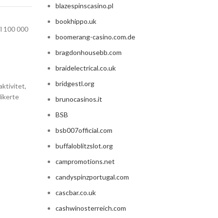
blazespinscasino.pl
bookhippo.uk
il 100 000
boomerang-casino.com.de
bragdonhousebb.com
braidelectrical.co.uk
bridgestl.org
ktivitet,
dikerte
brunocasinos.it
BSB
bsb007official.com
buffaloblitzslot.org
campromotions.net
candyspinzportugal.com
cascbar.co.uk
cashwinosterreich.com