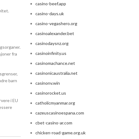
casino-beef.app
itet.
casino-days.uk
casino-vegashero.org
casinoalexander.bet
casinodaysnz.org
ngsorganer.
casinoinfinity.us
sjoner fra
casinomachance.net
casinonicaustralia.net
psgrenser,
ndre barn
casinonv.win
casinorocket.us
rvere i EU
catholicmyanmar.org
ressere
cazeuscasinoespana.com
cbet-casino-ar.com
chicken-road-game.org.uk