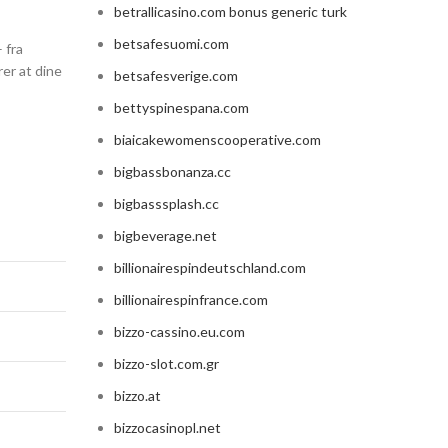
betrallicasino.com bonus generic turk
betsafesuomi.com
 fra
er at dine
betsafesverige.com
bettyspinespana.com
biaicakewomenscooperative.com
bigbassbonanza.cc
bigbasssplash.cc
bigbeverage.net
billionairespindeutschland.com
billionairespinfrance.com
bizzo-cassino.eu.com
bizzo-slot.com.gr
bizzo.at
bizzocasinopl.net