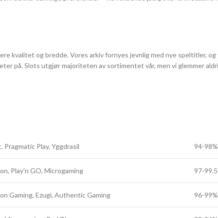
ere kvalitet og bredde. Vores arkiv fornyes jevnlig med nye speltitler, og 
u leter på. Slots utgjør majoriteten av sortimentet vår, men vi glemmer aldr
, Pragmatic Play, Yggdrasil
94-98%
ion, Play’n GO, Microgaming
97-99.
ion Gaming, Ezugi, Authentic Gaming
96-99%