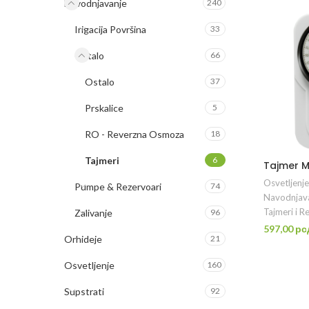
Navodnjavanje
240
Irigacija Površina
33
Ostalo
66
Ostalo
37
Prskalice
5
RO - Reverzna Osmoza
18
Tajmeri
6
Tajmer M
Osvetljenje
Pumpe & Rezervoari
74
Navodnjav
Tajmeri i R
Zalivanje
96
597,00
рс
Orhideje
21
DO
Osvetljenje
160
Supstrati
92