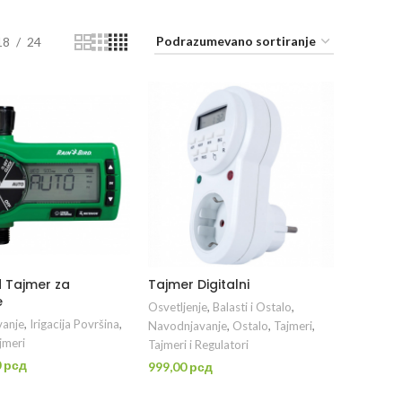
18
24
d Tajmer za
Tajmer Digitalni
e
Osvetljenje
,
Balasti i Ostalo
,
anje
,
Irigacija Površina
,
Navodnjavanje
,
Ostalo
,
Tajmeri
,
jmeri
Tajmeri i Regulatori
0
рсд
999,00
рсд
ROČITAJTE JOŠ
DODAJ U KORPU