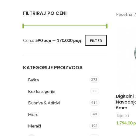
FILTRIRAJ PO CENI
Početna
Cena:
590 рсд
—
170.000 рсд
FILTER
Minimalna
Maksimalna
cena
cena
KATEGORIJE PROIZVODA
Bašta
373
Bez kategorije
3
Digitalni
Navodnja
Đubriva & Aditivi
414
6mm
Hidro
48
Tajmeri
1.794,00
р
Merači
192
DO