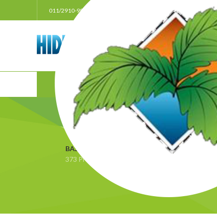
011/2910-999
021/3011207
063/33385
POČ
BAŠTA
BEZ KATEGORIJE
BLACK FRIDAY
Đ
373 Proizvoda
3 Proizvoda
0 Proizvoda
4