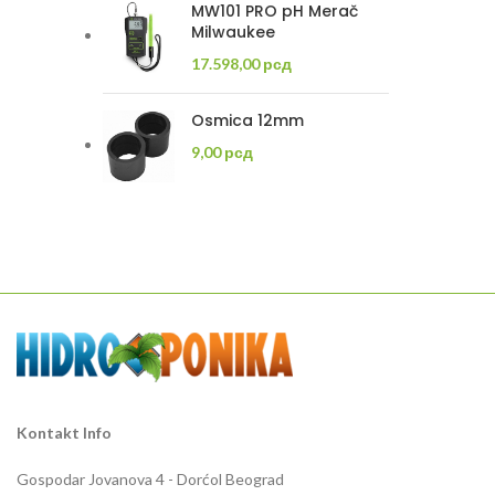
MW101 PRO pH Merač
Milwaukee
17.598,00
рсд
Osmica 12mm
9,00
рсд
Kontakt Info
Gospodar Jovanova 4 - Dorćol Beograd