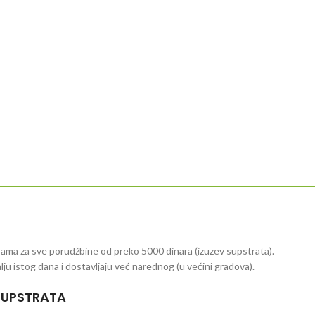
ama za sve porudžbine od preko 5000 dinara (izuzev supstrata).
ju istog dana i dostavljaju već narednog (u većini gradova).
SUPSTRATA