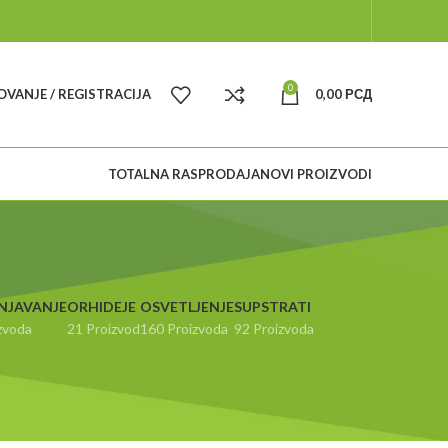
0
VANJE / REGISTRACIJA
0,00
РСД
TOTALNA RASPRODAJA
NOVI PROIZVODI
NJAVANJE
ORHIDEJE
OSVETLJENJE
SUPSTRATI
zvoda
21 Proizvod
160 Proizvoda
92 Proizvoda