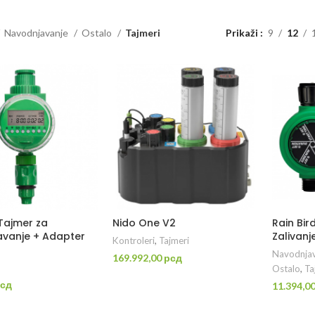
Navodnjavanje
Ostalo
Tajmeri
Prikaži
9
12
 Tajmer za
Nido One V2
Rain Bir
vanje + Adapter
Zalivanj
Kontroleri
,
Tajmeri
Navodnjav
169.992,00
рсд
Ostalo
,
Ta
DODAJ U KORPU
сд
11.394,0
DAJ U KORPU
P