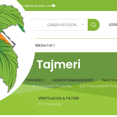
9
office@hidroponika.com
LOGO
IZABERI KATEGORIJU
ODABERITE
ETNA
O NAMA
LOKACIJE
KONTAKT
KATEGORIJU
Tajmeri
UBRIVA & ADITIVI
HIDRO
HIDROPONIKA
MERAČI
NAVOD
14 Proizvoda
48 Proizvoda
0 Proizvoda
192 Proizvoda
240 Proi
VENTILACIJA & FILTERI
275 Proizvoda