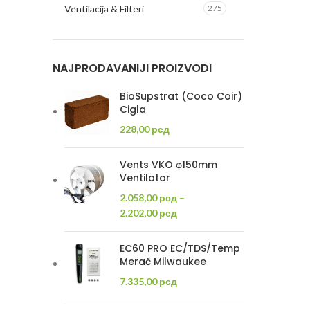
Ventilacija & Filteri
275
NAJPRODAVANIJI PROIZVODI
BioSupstrat (Coco Coir)
Cigla
228,00
рсд
Vents VKO φ150mm
Ventilator
2.058,00
рсд
–
2.202,00
рсд
EC60 PRO EC/TDS/Temp
Merač Milwaukee
7.335,00
рсд