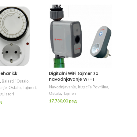
ehanički
Digitalni WiFi tajmer za
navodnjavanje WF-T
,
Balasti i Ostalo
,
Navodnjavanje
,
Irigacija Površina
,
anje
,
Ostalo
,
Tajmeri
,
Ostalo
,
Tajmeri
egulatori
17.730,00
рсд
д
PROČITAJTE JOŠ
DAJ U KORPU