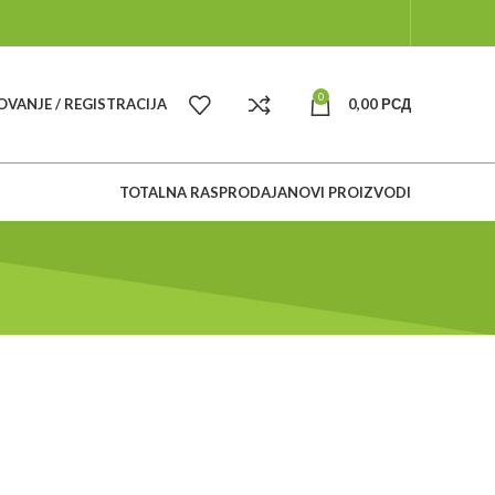
0
VANJE / REGISTRACIJA
0,00
РСД
TOTALNA RASPRODAJA
NOVI PROIZVODI