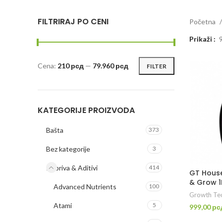
FILTRIRAJ PO CENI
Početna
Prikaži
Cena:
210 рсд
—
79.960 рсд
FILTER
Minimalna
Maksimalna
cena
cena
KATEGORIJE PROIZVODA
Bašta
373
Bez kategorije
3
Đubriva & Aditivi
414
GT House
& Grow 1
Advanced Nutrients
100
Growth Te
Atami
5
999,00
рс
PR