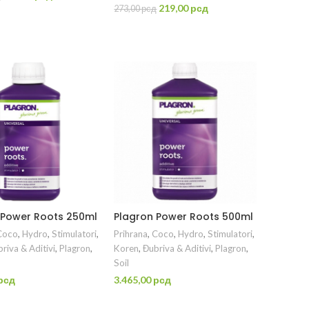
cena
cena
Originalna
Trenutna
219,00
рсд
273,00
рсд
ROČITAJTE JOŠ
je
je:
cena
cena
DODAJ U KORPU
bila:
749,00 рсд.
je
je:
912,00 рсд.
bila:
219,00 рсд.
273,00 рсд.
 Power Roots 250ml
Plagron Power Roots 500ml
Coco
,
Hydro
,
Stimulatori
,
Prihrana
,
Coco
,
Hydro
,
Stimulatori
,
riva & Aditivi
,
Plagron
,
Koren
,
Đubriva & Aditivi
,
Plagron
,
Soil
рсд
3.465,00
рсд
ODAJ U KORPU
DODAJ U KORPU