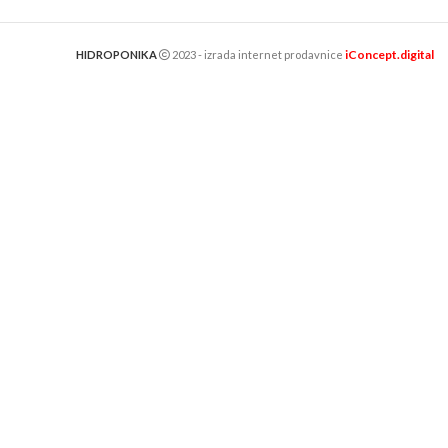
,
Soil
13.893,00
iConcept.digital
HIDROPONIKA
2023 - izrada internet prodavnice
DO
Plagron 
Prihrana
,
A
Cvet
,
Hydr
Plagron
,
Pl