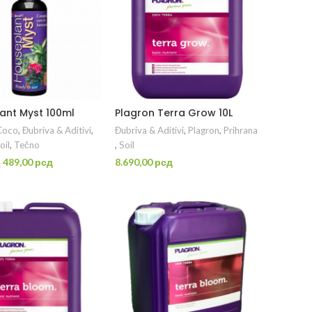
ant Myst 100ml
Plagron Terra Grow 10L
Coco
,
Đubriva & Aditivi
,
Đubriva & Aditivi
,
Plagron
,
Prihrana
oil
,
Tečno
,
Soil
Originalna
Trenutna
489,00
рсд
8.690,00
рсд
д
cena
cena
ODAJ U KORPU
DODAJ U KORPU
je
je:
bila:
489,00 рсд.
582,00 рсд.