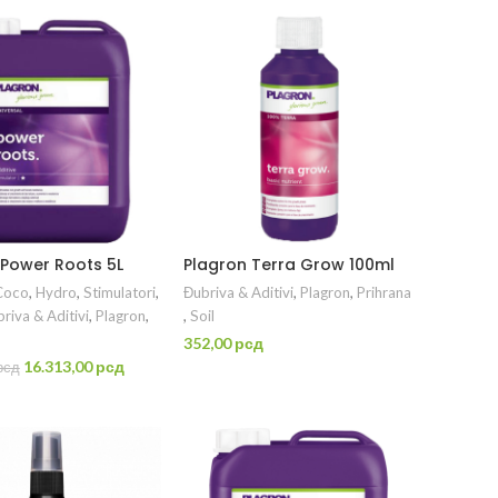
 Power Roots 5L
Plagron Terra Grow 100ml
Coco
,
Hydro
,
Stimulatori
,
Đubriva & Aditivi
,
Plagron
,
Prihrana
riva & Aditivi
,
Plagron
,
,
Soil
352,00
рсд
Originalna
Trenutna
16.313,00
рсд
рсд
PROČITAJTE JOŠ
cena
cena
ODAJ U KORPU
je
je:
bila:
16.313,00 рсд.
22.440,00 рсд.