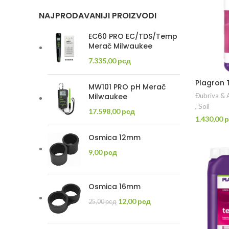
NAJPRODAVANIJI PROIZVODI
EC60 PRO EC/TDS/Temp
Merač Milwaukee
7.335,00
рсд
Plagron 
MW101 PRO pH Merač
Đubriva & A
Milwaukee
,
Soil
17.598,00
рсд
1.430,00
р
PR
Osmica 12mm
9,00
рсд
Osmica 16mm
Originalna
Trenutna
12,00
рсд
25,00
рсд
cena
cena
je
je: