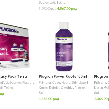
Suplementi
,
Tečno
P
Originalna
Trenutna
4.567,00
рсд
5.292,00
рсд
cena
cena
DODAJ U KORPU
je
je:
bila:
4.567,00 рсд.
5.292,00 рсд.
Easy Pack Terra
Plagron Power Roots 100ml
Plagron
ditivi
,
Đubrivo
,
Plagron
,
Prihrana
,
Coco
,
Hydro
,
Stimulatori
,
Prihrana
,
il
,
Tečno
Koren
,
Đubriva & Aditivi
,
Plagron
,
Koren
,
Đub
Soil
Soil
сд
1.485,00
рсд
2.365,00
DAJ U KORPU
DODAJ U KORPU
D