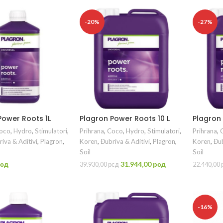
-20%
-27%
Power Roots 1L
Plagron Power Roots 10 L
Plagron
oco
,
Hydro
,
Stimulatori
,
Prihrana
,
Coco
,
Hydro
,
Stimulatori
,
Prihrana
,
iva & Aditivi
,
Plagron
,
Koren
,
Đubriva & Aditivi
,
Plagron
,
Koren
,
Đub
Soil
Soil
Originalna
Trenutna
сд
31.944,00
рсд
39.930,00
рсд
22.440,00
cena
cena
DAJ U KORPU
DODAJ U KORPU
D
je
je:
bila:
31.944,00 рсд.
39.930,00 рсд.
-16%