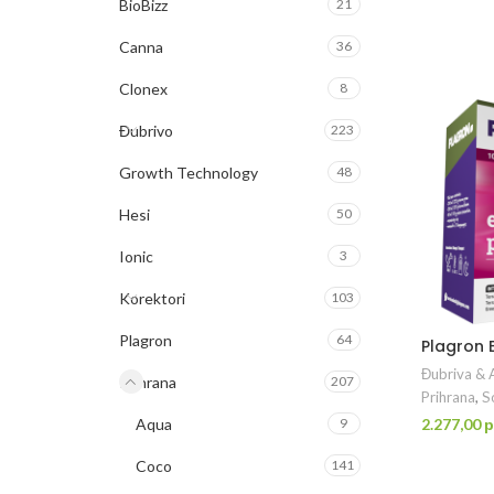
BioBizz
21
Canna
36
Clonex
8
Đubrivo
223
Growth Technology
48
Hesi
50
Ionic
3
Korektori
103
Plagron
64
Plagron 
Đubriva & A
Prihrana
207
Prihrana
,
So
Aqua
9
2.277,00
р
DO
Coco
141