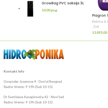
bila:
12,00 рсд.
GrowBag PVC saksija 3L
25,00 рсд.
10,00
рсд
Plagron 
Đubriva & A
,
Soil
13.893,00
DO
Kontakt Info
Gospodar Jovanova 4 - Dorćol Beograd
Radno Vreme: 9-19h (Sub 10-15)
Dr Svetislava Kasapinovića 42 - Novi Sad
Plagron 
Radno Vreme: 9-19h (Sub 10-15)
Đubriva & A