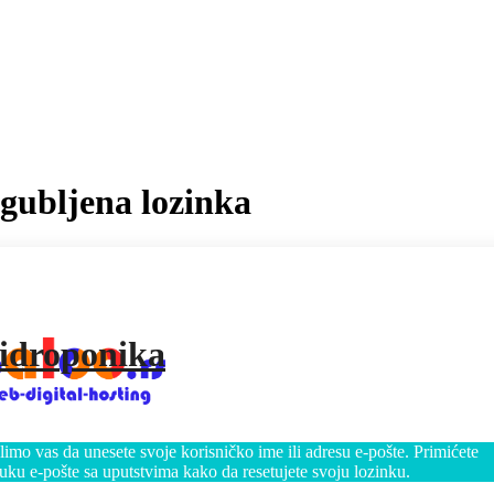
zgubljena lozinka
idroponika
imo vas da unesete svoje korisničko ime ili adresu e-pošte. Primićete
uku e-pošte sa uputstvima kako da resetujete svoju lozinku.