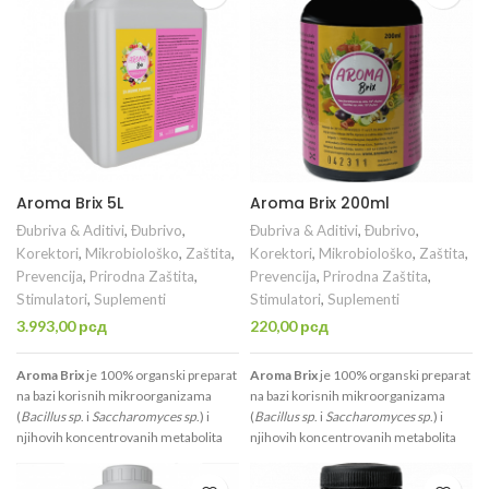
usvajanje ključnih minerala (NPK);
usvajanje ključnih minerala (NPK);
Vraćaju energiju biljci i daju snagu u
Vraćaju energiju biljci i daju snagu u
periodima stresa; Služi kao prirodna
periodima stresa; Služi kao prirodna
zaštita od štetnih mikroorganizama
zaštita od štetnih mikroorganizama
(npr. plesni)... Jednostavnije rečeno,
(npr. plesni)... Jednostavnije rečeno,
Aroma Brix
omogućava bilo kojoj biljci
Aroma Brix
omogućava bilo kojoj biljci
optimalniji i zdraviji rast i razvoj. Ovaj
optimalniji i zdraviji rast i razvoj. Ovaj
proizvod se nekada prodavao pod
proizvod se nekada prodavao pod
nazivom
Bakterije.
nazivom
Bakterije.
Aroma Brix 5L
Aroma Brix 200ml
Đubriva & Aditivi
,
Đubrivo
,
Đubriva & Aditivi
,
Đubrivo
,
Korektori
,
Mikrobiološko
,
Zaštita
,
Korektori
,
Mikrobiološko
,
Zaštita
,
Prevencija
,
Prirodna Zaštita
,
Prevencija
,
Prirodna Zaštita
,
Stimulatori
,
Suplementi
Stimulatori
,
Suplementi
3.993,00
рсд
220,00
рсд
Aroma Brix
je 100% organski preparat
Aroma Brix
je 100% organski preparat
na bazi korisnih mikroorganizama
na bazi korisnih mikroorganizama
(
Bacillus sp
. i
Saccharomyces sp
.) i
(
Bacillus sp
. i
Saccharomyces sp
.) i
njihovih koncentrovanih metabolita
njihovih koncentrovanih metabolita
koji: povećavaju nivo aroma i šećera u
koji: povećavaju nivo aroma i šećera u
plodu; Povećavaju veličinu korena,
plodu; Povećavaju veličinu korena,