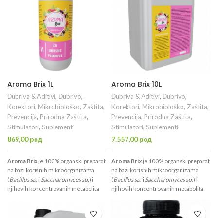
Aroma Brix 1L
Aroma Brix 10L
Đubriva & Aditivi
,
Đubrivo
,
Đubriva & Aditivi
,
Đubrivo
,
Korektori
,
Mikrobiološko
,
Zaštita
,
Korektori
,
Mikrobiološko
,
Zaštita
,
Prevencija
,
Prirodna Zaštita
,
Prevencija
,
Prirodna Zaštita
,
Stimulatori
,
Suplementi
Stimulatori
,
Suplementi
869,00
рсд
7.557,00
рсд
Aroma Brix
je 100% organski preparat
Aroma Brix
je 100% organski preparat
na bazi korisnih mikroorganizama
na bazi korisnih mikroorganizama
(
Bacillus sp
. i
Saccharomyces sp
.) i
(
Bacillus sp
. i
Saccharomyces sp
.) i
njihovih koncentrovanih metabolita
njihovih koncentrovanih metabolita
koji: povećavaju nivo aroma i šećera u
koji: povećavaju nivo aroma i šećera u
plodu; Povećavaju veličinu korena,
plodu; Povećavaju veličinu korena,
lista, cveta i ploda; Olakšavaju
lista, cveta i ploda; Olakšavaju