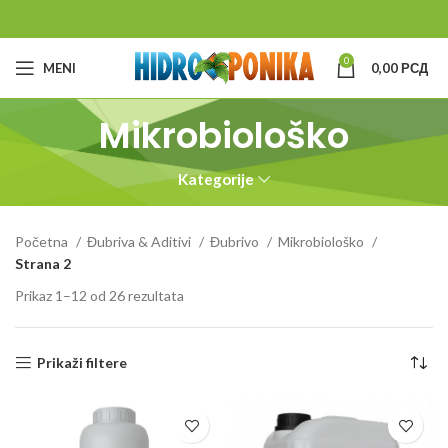
0
MENI
0,00
РСД
Mikrobiološko
Kategorije
Početna
Đubriva & Aditivi
Đubrivo
Mikrobiološko
Strana 2
Prikaz 1–12 od 26 rezultata
Prikaži filtere