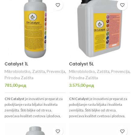
fotosintetskog aparata i smanjenje
fotosintetskog aparata i smanjenje
biotskog i abiotskog stresa. Ovaj
biotskog i abiotskog stresa. Ovaj
proizvod se nekada prodavao pod
proizvod se nekada prodavao pod
nazivom
Trihoderma.
nazivom
Trihoderma.
Catalyst 1L
Catalyst 5L
Mikrobiološko
,
Zaštita
,
Prevencija
,
Mikrobiološko
,
Zaštita
,
Prevencija
,
Prirodna Zaštita
Prirodna Zaštita
781,00
рсд
3.575,00
рсд
CN Catalyst
je inovativni preparat za
CN Catalyst
je inovativni preparat za
poboljšanje rasta biljaka i kvaliteta
poboljšanje rasta biljaka i kvaliteta
zemljišta. Štiti biljke od stresa,
zemljišta. Štiti biljke od stresa,
povećava kvalitet cvetova i plodova,
povećava kvalitet cvetova i plodova,
jača imunitet i optimizuje zemljište.
jača imunitet i optimizuje zemljište.
Pogodan za folijarnu primenu,
Pogodan za folijarnu primenu,
zalivanje, tretiranje semena i
zalivanje, tretiranje semena i