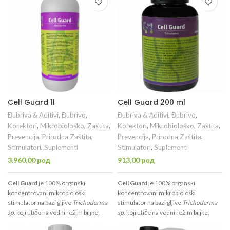
lista, cveta i ploda; Olakšavaju
lista, cveta i ploda; Olakšavaju
usvajanje ključnih minerala (NPK);
usvajanje ključnih minerala (NPK);
Vraćaju energiju biljci i daju snagu u
Vraćaju energiju biljci i daju snagu u
periodima stresa; Služi kao prirodna
periodima stresa; Služi kao prirodna
zaštita od štetnih mikroorganizama
zaštita od štetnih mikroorganizama
(npr. plesni)... Jednostavnije rečeno,
(npr. plesni)... Jednostavnije rečeno,
Aroma Brix
omogućava bilo kojoj biljci
Aroma Brix
omogućava bilo kojoj biljci
optimalniji i zdraviji rast i razvoj. Ovaj
optimalniji i zdraviji rast i razvoj. Ovaj
proizvod se nekada prodavao pod
proizvod se nekada prodavao pod
nazivom
Bakterije.
nazivom
Bakterije.
Cell Guard 1l
Cell Guard 200 ml
Đubriva & Aditivi
,
Đubrivo
,
Đubriva & Aditivi
,
Đubrivo
,
Korektori
,
Mikrobiološko
,
Zaštita
,
Korektori
,
Mikrobiološko
,
Zaštita
,
Prevencija
,
Prirodna Zaštita
,
Prevencija
,
Prirodna Zaštita
,
Stimulatori
,
Suplementi
Stimulatori
,
Suplementi
3.960,00
рсд
913,00
рсд
Cell Guard
je 100% organski
Cell Guard
je 100% organski
koncentrovani mikrobiološki
koncentrovani mikrobiološki
stimulator na bazi gljive
Trichoderma
stimulator na bazi gljive
Trichoderma
sp
. koji utiče na vodni režim biljke,
sp
. koji utiče na vodni režim biljke,
intenzivan razvoj korena, jačanje
intenzivan razvoj korena, jačanje