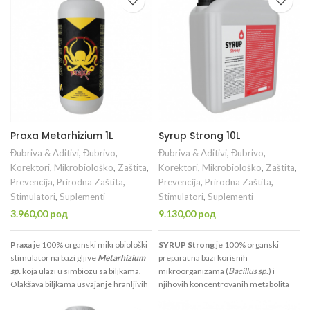
beskičmenjaka i minerale kao što su
beskičmenjaka i minerale kao što su
azot, fosfor i kalijum koji su
azot, fosfor i kalijum koji su
esencijalni za razvoj biljaka. Proizvodi
esencijalni za razvoj biljaka. Proizvodi
brojne ekstracelularne enzime:
brojne ekstracelularne enzime:
celulazu, hitanazu, lipazu, proteazu,
celulazu, hitanazu, lipazu, proteazu,
glukoidazu, koji razlažu kompleksna
glukoidazu, koji razlažu kompleksna
organska jedinjenja.
organska jedinjenja.
Praxa Metarhizium 1L
Syrup Strong 10L
Đubriva & Aditivi
,
Đubrivo
,
Đubriva & Aditivi
,
Đubrivo
,
Korektori
,
Mikrobiološko
,
Zaštita
,
Korektori
,
Mikrobiološko
,
Zaštita
,
Prevencija
,
Prirodna Zaštita
,
Prevencija
,
Prirodna Zaštita
,
Stimulatori
,
Suplementi
Stimulatori
,
Suplementi
3.960,00
рсд
9.130,00
рсд
Praxa
je 100% organski mikrobiološki
SYRUP Strong
je 100% organski
stimulator na bazi gljive
Metarhizium
preparat na bazi korisnih
sp.
koja ulazi u simbiozu sa biljkama.
mikroorganizama (
Bacillus sp
.) i
Olakšava biljkama usvajanje hranljivih
njihovih koncentrovanih metabolita
materija i vode; Poboljšava usvajanje
koji: Jača i aktivira imunitet; Povećava