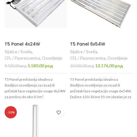
T5 Panel 4x24W
T5 Panel 6x54W
Sijalice / Svetla
,
Sijalice / Svetla
,
CFL / Fluorescentna
,
Osvetljenje
CFL / Fluorescentna
,
Osvetljenje
Originalna
Trenutna
Originalna
Trenut
5.580,00
рсд
13.176,00
рсд
9.420,00
рсд
19.020,00
рсд
cena
cena
cena
cena
je
je:
je
je:
T5 Panel predstavlja idealno a
T5 Panel predstavlja idealno a
bila:
5.580,00 рсд.
bila:
13.176,
štedljivo osvetljenje za rasad ili
štedljivo osvetljenje za rasad ili
9.420,00 рсд.
19.020,00 рсд.
početak faze vegetacije snage 4x24W
početak faze vegetacije snage 6x54W.
za povšinu do oko 0.5m².
Dužine 120 i širine 55 cm idealan je za
police za gajenje rasada ili mikrobilja.
-10%