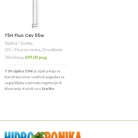
T5H Fluo Cev 55w
Sijalice / Svetla
,
CFL / Fluorescentna
,
Osvetljenje
Originalna
Trenutna
699,00
рсд
780,00
рсд
cena
cena
je
je:
T5H sijalica
55W
je sijalica koja se
bila:
699,00 рсд.
koristi kao izvor svetlosti pogodan za
780,00 рсд.
uzgoj biljaka u periodu vegetacije ili
kloniranja. Koristi se u
Starlite
2X55W Reflektoru
.