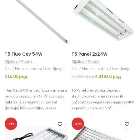
T5 Fluo Cev 54W
T5 Panel 2x24W
Sijalice / Svetla
,
Sijalice / Svetla
,
CFL / Fluorescentna
,
Osvetljenje
CFL / Fluorescentna
,
Osvetljenje
Originalna
Trenutna
516,00
рсд
4.818,00
рсд
7.176,00
рсд
cena
cena
je
je:
Fluo Cev 54W je idealna za primenu u
T5 Panel predstavlja idealno a
bila:
4.818,00 
periodu vegetacije. Odlična za uzgoj
štedljivo osvetljenje za rasad ili
7.176,00 рсд.
mikrobilja, za vegetativni period
početak faze vegetacije snage 2x24W
(listanje) bilo koje biljke, kao i za
za povšinu do oko 0.5m².
kloniranje. Snaga: 54W; dužina:
120cm; lumeni: 4600.
-41%
-31%