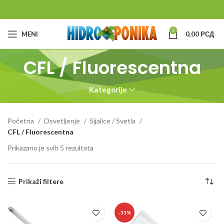
0
MENI
0,00
РСД
CFL / Fluorescentna
Kategorije
Početna
Osvetljenje
Sijalice / Svetla
CFL / Fluorescentna
Prikazano je svih 5 rezultata
Prikaži filtere
-33%