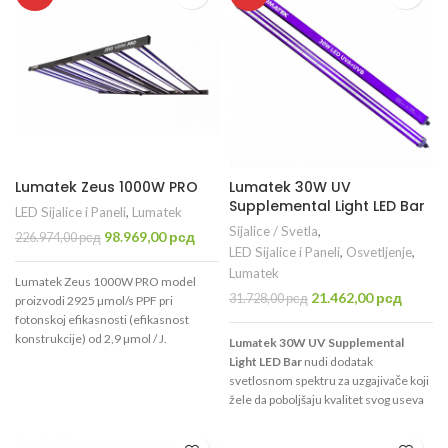
1,5m.
inovira, LUMATEK je sada poboljšao
ukupni izlaz fotosintetskog fotonskog
fluksa na više vrednosti, čime je
povećan ukupni broj korisnih fotona
za oblast uzgoja za 10%. To znači da će
ovo osvetljenje sada pokrivati 1.5 x
1.5 m za faze vegetacije i cvetanja. Niz
LUMATEK ZEUS 600W PRO 3.1 stvara
ujednačen raspon fotona punog
Lumatek Zeus 1000W PRO
Lumatek 30W UV
spektra na kratkoj udaljenosti od
Supplemental Light LED Bar
useva, omogućavajući rešenje za
LED Sijalice i Paneli
,
Lumatek
osvetljenje iz jednog izvora za
Sijalice / Svetla
,
Originalna
Trenutna
98.969,00
рсд
226.974,00
рсд
višeslojne sisteme uzgoja,
LED Sijalice i Paneli
,
Osvetljenje
,
cena
cena
pojedinačne klupe u prostorijama sa
je
je:
Lumatek
Lumatek Zeus 1000W PRO model
niskim plafonima i šatorima za uzgoj.
bila:
98.969,00 рсд.
Originalna
Trenut
21.462,00
рсд
31.728,00
рсд
proizvodi 2925 µmol/s PPF pri
226.974,00 рсд.
cena
cena
fotonskoj efikasnosti (efikasnost
je
je:
konstrukcije) od 2,9 µmol / J.
Lumatek 30W UV Supplemental
bila:
21.462,
Namenjen
Light LED Bar
nudi dodatak
31.728,00 рсд.
svetlosnom spektru za uzgajivače koji
žele da poboljšaju kvalitet svog useva
uključivanjem UV izlaza tokom faze
cvetanja. Dizajniran da stane direktno