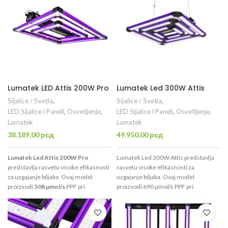
Lumatek LED Attis 200W Pro
Lumatek Led 300W Attis
Sijalice / Svetla
,
Sijalice / Svetla
,
LED Sijalice i Paneli
,
Osvetljenje
,
LED Sijalice i Paneli
,
Osvetljenje
,
Lumatek
Lumatek
38.189,00
рсд
49.950,00
рсд
Lumatek Led Attis 200W Pro
Lumatek Led 300W Attis predstavlja
predstavlja rasvetu visoke efikasnosti
rasvetu visoke efikasnosti za
za uzgajanje biljaka. Ovaj model
uzgajanje biljaka. Ovaj model
proizvodi
508 µmol/s
PPF pri
proizvodi 690 µmol/s PPF pri
efikasnosti od
2,5 µmol/J
(efikasnost
efikasnosti od 2,3 µmol/J (efikasnost
konstrukcije). Idealan je za uzgajanje
konstrukcije).
Idealan je za uzgajanje
na površini od 0,8 x 0,8m.
Plug & Play.
na površini od 1m2. Plug & Play.