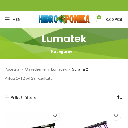
0
MENI
0,00
РСД
Lumatek
Kategorije
Početna
Osvetljenje
Lumatek
Strana 2
Prikaz 1–12 od 29 rezultata
Prikaži filtere