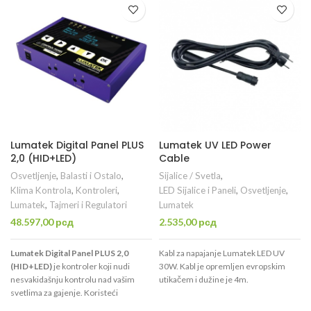
povezati sa naponskim kablom, a
prostoriji, pritom služeći kao tajmer
ostale UV barove možete povezati
za svetla. Dimmer opcijom smanjuje
jedan na drugi sa ovim Daisy Chain
jačinu svetla ukoliko je previsoka
kablom.
temperatura, čime biljakama nudi
idealne uslove za rast. Jednostavnim
povezivanjem sa Lumatek balastima
lagano regulišite temperaturu u
prostoriji za gajenje. Mogućnost
povezivanja do 400 balasta!
Lumatek Digital Panel PLUS
Lumatek UV LED Power
2,0 (HID+LED)
Cable
Osvetljenje
,
Balasti i Ostalo
,
Sijalice / Svetla
,
Klima Kontrola
,
Kontroleri
,
LED Sijalice i Paneli
,
Osvetljenje
,
Lumatek
,
Tajmeri i Regulatori
Lumatek
48.597,00
рсд
2.535,00
рсд
Lumatek Digital Panel PLUS 2,0
Kabl za napajanje Lumatek LED UV
(HID+LED)
je kontroler koji nudi
30W. Kabl je opremljen evropskim
nesvakidašnju kontrolu nad vašim
utikačem i dužine je 4m.
svetlima za gajenje. Koristeći
inovativnu tehnologiju ovaj kontroler