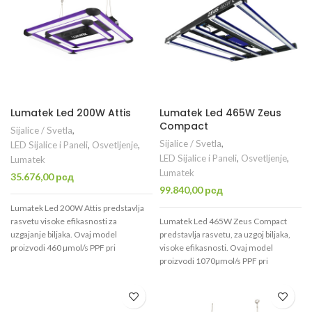
Namenjen je za površinu od barem
Kontaktiraj nas za savet i brzu
1.5m x 1.5m (2.25mm2) na kojoj
isporuku. 🌱
izvlači maksimalne rezultate.
Optimalno se koristi na površini od
1.8m x 1.8m (3.24mm2)
Lumatek Led 200W Attis
Lumatek Led 465W Zeus
Compact
Sijalice / Svetla
,
Sijalice / Svetla
,
LED Sijalice i Paneli
,
Osvetljenje
,
LED Sijalice i Paneli
,
Osvetljenje
,
Lumatek
Lumatek
35.676,00
рсд
99.840,00
рсд
Lumatek Led 200W Attis predstavlja
rasvetu visoke efikasnosti za
Lumatek Led 465W Zeus Compact
uzgajanje biljaka. Ovaj model
predstavlja rasvetu, za uzgoj biljaka,
proizvodi 460 µmol/s PPF pri
visoke efikasnosti. Ovaj model
efikasnosti od 2,3 µmol/J (efikasnost
proizvodi 1070µmol/s PPF pri
konstrukcije).
Idealan je za uzgajanje
fotonskoj efikasnosti (efikasnost
na površini od 0,8 x 0,8m. Plug & Play.
konstrukcije) od 2,3 µmol/J. Idealan je
za uzgajanje na površini od 1,2 x 1,2m.