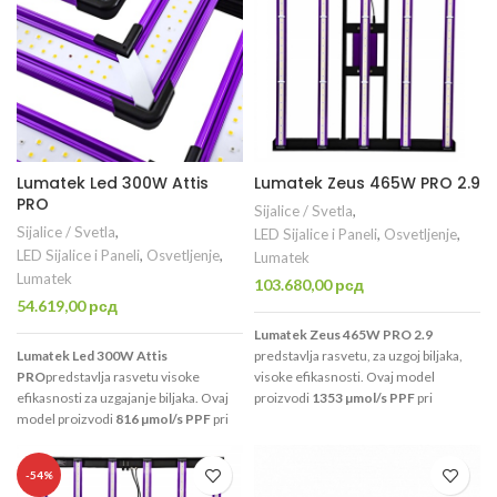
Lumatek Led 300W Attis
Lumatek Zeus 465W PRO 2.9
PRO
Sijalice / Svetla
,
Sijalice / Svetla
,
LED Sijalice i Paneli
,
Osvetljenje
,
LED Sijalice i Paneli
,
Osvetljenje
,
Lumatek
Lumatek
103.680,00
рсд
54.619,00
рсд
Lumatek Zeus 465W PRO 2.9
Lumatek Led 300W Attis
predstavlja rasvetu, za uzgoj biljaka,
PRO
predstavlja rasvetu visoke
visoke efikasnosti. Ovaj model
efikasnosti za uzgajanje biljaka. Ovaj
proizvodi
1353 µmol/s PPF
pri
model proizvodi
816 µmol/s PPF
pri
fotonskoj efikasnosti (efikasnost
efikasnosti od
2,7 µmol/J
(efikasnost
konstrukcije) od
2,9 µmol / J.
Idealan
konstrukcije)
.
Idealan je za uzgajanje
je za uzgajanje na površini od 1,2 x 1,2
-54%
na
površini od 1 x 1 metar. Plug &
metra.