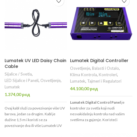
na popularne Lumatek Zeus LED
svetiljke, ova jedinica ima integrisanu
jedinicu za napajanje i takođe može da
se poveže u niz.
Lumatek UV LED Daisy Chain
Lumatek Digital Controller
Cable
Osvetljenje
,
Balasti i Ostalo
,
Sijalice / Svetla
,
Klima Kontrola
,
Kontroleri
,
LED Sijalice i Paneli
,
Osvetljenje
,
Lumatek
,
Tajmeri i Regulatori
Lumatek
44.100,00
рсд
1.374,00
рсд
Lumatek Digital Control Panel
je
Ovaj kabl služi za povezivanje više UV
kontroler za svetla koji nudi
barova, jedan sa drugim. Kabl je
nesvakidašnju kontrolu nad vašim
dužine 1,5 m i koristi se za
svetlima za gajenje. Koristeći
povezivanje dva ili više Lumatek UV
inovativnu tehnologiju ovaj kontroler
LED bara. Prvi UV Led bar je potrebno
pametno prati temperaturu u