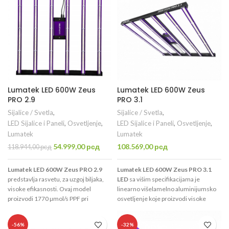
Play.
Lumatek LED 600W Zeus
Lumatek LED 600W Zeus
PRO 2.9
PRO 3.1
Sijalice / Svetla
,
Sijalice / Svetla
,
LED Sijalice i Paneli
,
Osvetljenje
,
LED Sijalice i Paneli
,
Osvetljenje
,
Lumatek
Lumatek
Originalna
Trenutna
54.999,00
рсд
108.569,00
рсд
118.944,00
рсд
cena
cena
je
je:
Lumatek LED 600W Zeus PRO 2.9
Lumatek LED 600W Zeus PRO 3.1
bila:
54.999,00 рсд.
predstavlja rasvetu, za uzgoj biljaka,
LED
sa višim specifikacijama je
118.944,00 рсд.
visoke efikasnosti. Ovaj model
linearno višelamelno aluminijumsko
proizvodi 1770 µmol/s PPF pri
osvetljenje koje proizvodi visoke
fotonskoj efikasnosti (efikasnost
nivoe PPF od 1990 µmol/s postižući
konstrukcije) od 2,9 µmol / J. Idealan
fotonsku efikasnost od 3.1 µmol/J.
-56%
-32%
je za uzgajanje na površini od 1,5 x
Kako se tehnologija dioda stalno