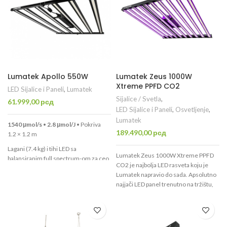
Lumatek Apollo 550W
Lumatek Zeus 1000W
Xtreme PPFD CO2
LED Sijalice i Paneli
,
Lumatek
Sijalice / Svetla
,
61.999,00
рсд
LED Sijalice i Paneli
,
Osvetljenje
,
Lumatek
1540 μmol/s
•
2.8 μmol/J
• Pokriva
189.490,00
рсд
1.2 × 1.2 m
Lagani (7.4 kg) i tihi LED sa
Lumatek Zeus 1000W Xtreme PPFD
balansiranim full spectrum-om za ceo
CO2 je najbolja LED rasveta koju je
ciklus rasta. IP65 zaštita, dimovanje
Lumatek napravio do sada. Apsolutno
20-100%, L90 nakon 50.000 h i 3
najjači LED panel trenutno na tržištu,
godine garancije.
daleko ispred konkurencije. Ovaj
Odličan izbor za početnike i male
model proizvodi 2925 µmol/s PPF pri
growove uz odličan odnos cene i
fotonskoj efikasnosti (efikasnost
performansi!
konstrukcije) od 2,9 µmol / J.