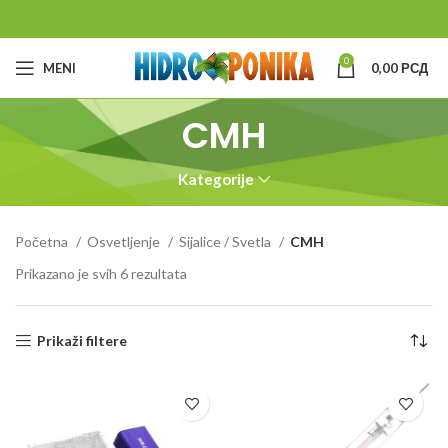
0
MENI
0,00
РСД
CMH
Kategorije
Početna
Osvetljenje
Sijalice / Svetla
CMH
Prikazano je svih 6 rezultata
Prikaži filtere