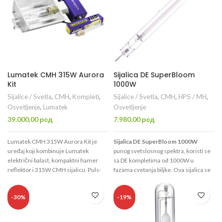
Lumatek CMH 315W Aurora
Sijalica DE SuperBloom
Kit
1000W
Sijalice / Svetla
,
CMH
,
Kompleti
,
Sijalice / Svetla
,
CMH
,
HPS / MH
,
Osvetljenje
,
Lumatek
Osvetljenje
39.000,00
рсд
7.980,00
рсд
Lumatek CMH 315W Aurora Kit je
Sijalica DE SuperBloom 1000W
uređaj koji kombinuje Lumatek
punog svetslosnog spektra, koristi se
električni balast, kompaktni hamer
sa DE kompletima od 1000W u
reflektor i 315W CMH sijalicu. Puls-
fazama cvetanja biljke. Ova sijalica se
start tehnologija omogućava brže
koristi isključivo kao osnovno
vreme pokretanja i ponovnog
osvetljenje u fazi cvetanja i
-30%
-19%
pokretanja, duži vek trajanja sijalice i
plodonošenja biljaka, a kvalitet i
veće održavanje lumena. PCA
punoća njenog spektra obezbeđuju
keramička lučna tuba omogućava
rekordne prinose gajenog bilja.