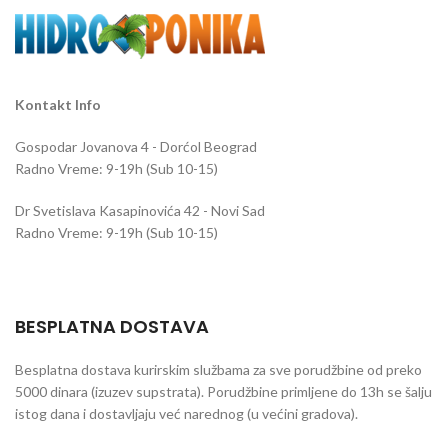
ponovnog pokretanja, duži vek
ponovnog pokretanja, duži vek
trajanja sijalice i veće održavanje
trajanja sijalice i veće održavanje
lumena.
lumena.
Kontakt Info
Gospodar Jovanova 4 - Dorćol Beograd
Radno Vreme: 9-19h (Sub 10-15)
Dr Svetislava Kasapinovića 42 - Novi Sad
Radno Vreme: 9-19h (Sub 10-15)
BESPLATNA DOSTAVA
Besplatna dostava kurirskim službama za sve porudžbine od preko
5000 dinara (izuzev supstrata). Porudžbine primljene do 13h se šalju
istog dana i dostavljaju već narednog (u većini gradova).