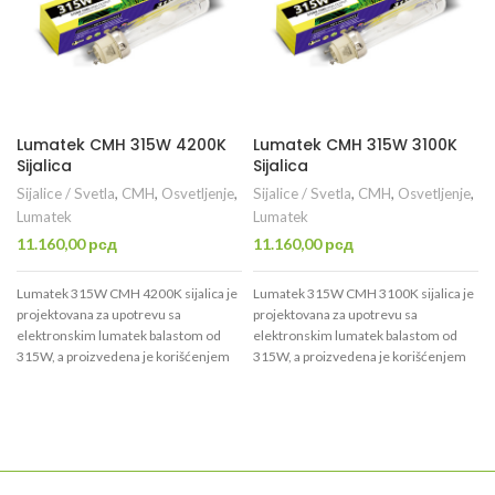
Lumatek CMH 315W 4200K
Lumatek CMH 315W 3100K
Sijalica
Sijalica
Sijalice / Svetla
,
CMH
,
Osvetljenje
,
Sijalice / Svetla
,
CMH
,
Osvetljenje
,
Lumatek
Lumatek
11.160,00
рсд
11.160,00
рсд
Lumatek 315W CMH 4200K sijalica je
Lumatek 315W CMH 3100K sijalica je
projektovana za upotrevu sa
projektovana za upotrevu sa
elektronskim lumatek balastom od
elektronskim lumatek balastom od
315W, a proizvedena je korišćenjem
315W, a proizvedena je korišćenjem
visokokvalitetne tehnologije
visokokvalitetne tehnologije
keramičkih tuba i specifične mešavine
keramičkih tuba i specifične mešavine
hortikuturalnih gasova koja stvara
hortikuturalnih gasova koja stvara
optimalni spektralni učinak za zdrav
optimalni spektralni učinak za zdrav
rast biljaka. Puls-start tehnologija
rast biljaka. Puls-start tehnologija
omogućava brže vreme pokretanja i
omogućava brže vreme pokretanja i