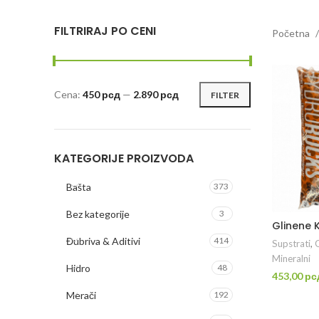
FILTRIRAJ PO CENI
Početna
Cena:
450 рсд
—
2.890 рсд
FILTER
Minimalna
Maksimalna
cena
cena
KATEGORIJE PROIZVODA
Bašta
373
Bez kategorije
3
Glinene K
Đubriva & Aditivi
414
Supstrati
,
G
Mineralni
Hidro
48
453,00
рс
DO
Merači
192