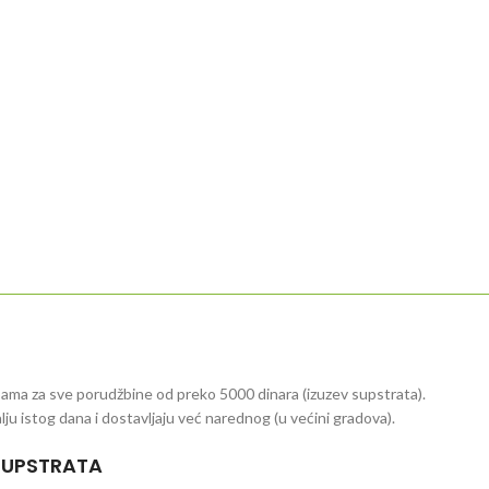
ama za sve porudžbine od preko 5000 dinara (izuzev supstrata).
ju istog dana i dostavljaju već narednog (u većini gradova).
SUPSTRATA