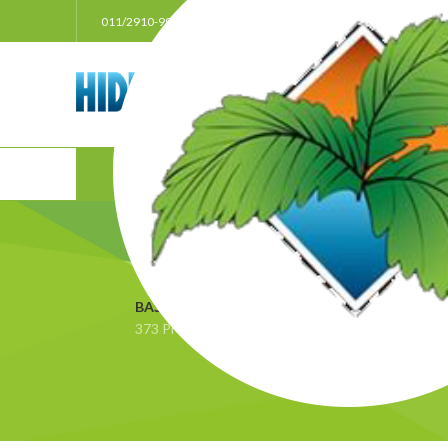
011/2910-999
021/3011207
063/33385
POČ
BAŠTA
BEZ KATEGORIJE
BLACK FRIDAY
Đ
373 Proizvoda
3 Proizvoda
0 Proizvoda
4