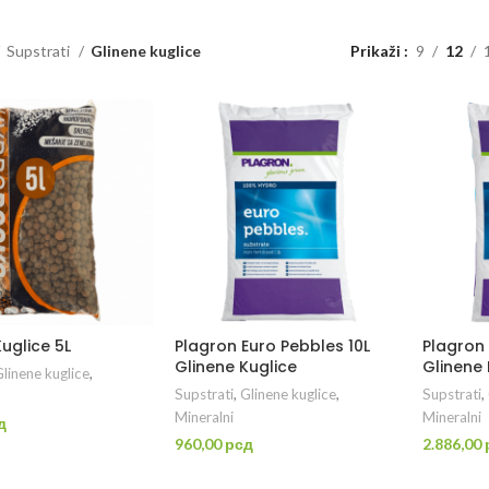
Supstrati
Glinene kuglice
Prikaži
9
12
uglice 5L
Plagron Euro Pebbles 10L
Plagron
Glinene Kuglice
Glinene 
linene kuglice
,
Supstrati
,
Glinene kuglice
,
Supstrati
,
Mineralni
Mineralni
д
960,00
рсд
2.886,00
DAJ U KORPU
DODAJ U KORPU
D