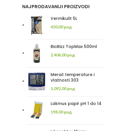
NAJPRODAVANIJI PROIZVODI
Vermikulit 5L
420,00
рсд
BioBizz TopMax 500ml
2.406,00
рсд
Merač temperature i
vlažnosti 303
1.092,00
рсд
Lakmus papir pH 1 do 14
198,00
рсд