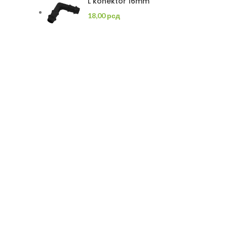
L konektor 16mm
18,00
рсд