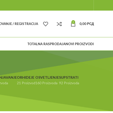
0
VANJE / REGISTRACIJA
0,00
РСД
TOTALNA RASPRODAJA
NOVI PROIZVODI
NJAVANJE
ORHIDEJE
OSVETLJENJE
SUPSTRATI
zvoda
21 Proizvod
160 Proizvoda
92 Proizvoda