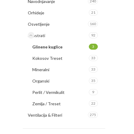
Navodnjavanje
240
Orhideje
21
Osvetljenje
160
Supstrati
92
Glinene kuglice
3
Kokosov Treset
33
Mineralni
33
Organski
35
Perlit / Vermikulit
9
Zemlja / Treset
22
Ventilacija & Filteri
275