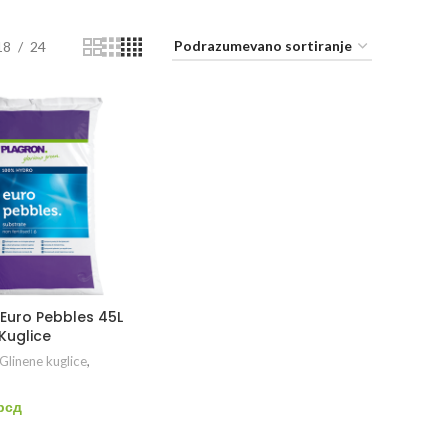
18
24
 Euro Pebbles 45L
Kuglice
Glinene kuglice
,
рсд
ODAJ U KORPU