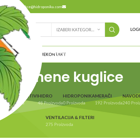
9
office@hidroponika.com
LOGO
IZABERI KATEGORIJU
ODABERITE
ETNA
O NAMA
LOKACIJE
KONTAKT
KATEGORIJU
Glinene kuglice
UBRIVA & ADITIVI
HIDRO
HIDROPONIKA
MERAČI
NAVOD
14 Proizvoda
48 Proizvoda
0 Proizvoda
192 Proizvoda
240 Proi
VENTILACIJA & FILTERI
275 Proizvoda