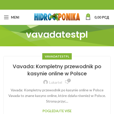
0
MENI
0,00
РСД
vavadatestpl
VAVADATESTPL
Vavada: Kompletny przewodnik po
kasynie online w Polsce
0
Lukartel
Vavada: Kompletny przewodnik po kasynie online w Polsce
Vavada to znane kasyno online, które działa również w Polsce.
Strona przyc...
POGLEDAJTE VIŠE