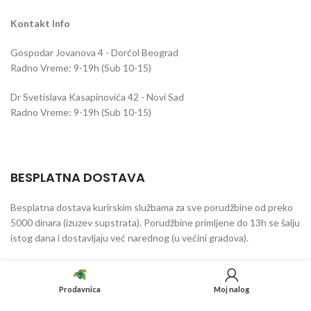
Kontakt Info
Gospodar Jovanova 4 - Dorćol Beograd
Radno Vreme: 9-19h (Sub 10-15)
Dr Svetislava Kasapinovića 42 - Novi Sad
Radno Vreme: 9-19h (Sub 10-15)
BESPLATNA DOSTAVA
Besplatna dostava kurirskim službama za sve porudžbine od preko
5000 dinara (izuzev supstrata). Porudžbine primljene do 13h se šalju
istog dana i dostavljaju već narednog (u većini gradova).
BESPLATNA ISPORUKA SUPSTRATA
Prodavnica
Moj nalog
Besplatna isporuka robe na teritoriji Srbije vrši se za sve porudžbine