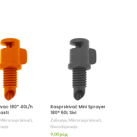
vac 180* 40L/h
Rasprskivač Mini Sprayer
asti
180° 60L Sivi
Mikrorasprskivači
,
Zalivanje
,
Mikrorasprskivači
,
anje
Navodnjavanje
9,00
рсд