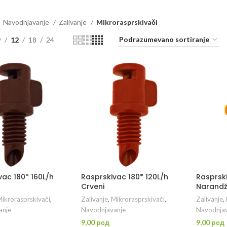
Navodnjavanje
Zalivanje
Mikrorasprskivači
9
12
18
24
vac 180* 160L/h
Rasprskivac 180* 120L/h
Rasprski
Crveni
Narandž
ikrorasprskivači
,
Zalivanje
,
Mikrorasprskivači
,
Zalivanje
,
anje
Navodnjavanje
Navodnjav
9,00
рсд
9,00
рсд