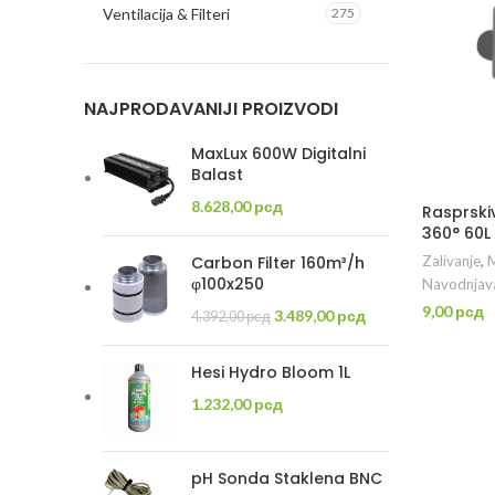
Ventilacija & Filteri
275
NAJPRODAVANIJI PROIZVODI
MaxLux 600W Digitalni
Balast
8.628,00
рсд
Rasprski
360° 60L 
Zalivanje
,
M
Carbon Filter 160m³/h
φ100x250
Navodnjav
9,00
рсд
Originalna
Trenutna
3.489,00
рсд
4.392,00
рсд
DO
cena
cena
je
je:
Hesi Hydro Bloom 1L
bila:
3.489,00 рсд.
1.232,00
рсд
4.392,00 рсд.
pH Sonda Staklena BNC