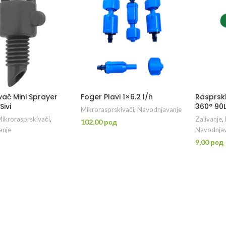
vač Mini Sprayer
Foger Plavi 1×6.2 l/h
Rasprski
Sivi
360° 90L
Mikrorasprskivači
,
Navodnjavanje
ikrorasprskivači
,
Zalivanje
,
102,00
рсд
anje
Navodnjav
DODAJ U KORPU
9,00
рсд
DAJ U KORPU
D