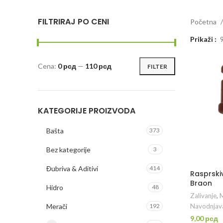
FILTRIRAJ PO CENI
Početna
Prikaži
Cena:
0 рсд
—
110 рсд
FILTER
Minimalna
Maksimalna
cena
cena
KATEGORIJE PROIZVODA
Bašta
373
Bez kategorije
3
Đubriva & Aditivi
414
Rasprski
Braon
Hidro
48
Zalivanje
,
M
Navodnjav
Merači
192
9,00
рсд