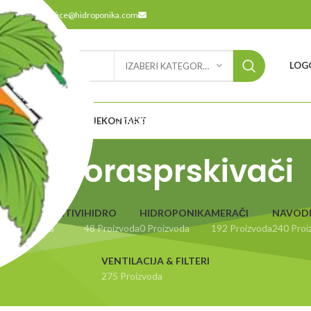
9
office@hidroponika.com
LOGO
IZABERI KATEGORIJU
ODABERITE
ETNA
O NAMA
LOKACIJE
KONTAKT
KATEGORIJU
Mikrorasprskivači
UBRIVA & ADITIVI
HIDRO
HIDROPONIKA
MERAČI
NAVOD
14 Proizvoda
48 Proizvoda
0 Proizvoda
192 Proizvoda
240 Proi
VENTILACIJA & FILTERI
275 Proizvoda