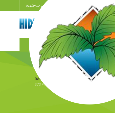
011/2910-999
021/3011207
063/33385
POČ
BAŠTA
BEZ KATEGORIJE
BLACK FRIDAY
Đ
373 Proizvoda
3 Proizvoda
0 Proizvoda
4