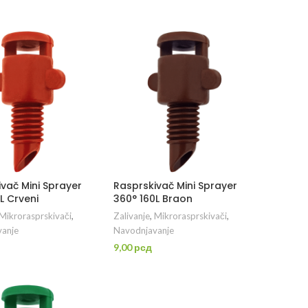
ODAJ U KORPU
DODAJ U KORPU
vač Mini Sprayer
Rasprskivač Mini Sprayer
L Crveni
360° 160L Braon
Mikrorasprskivači
,
Zalivanje
,
Mikrorasprskivači
,
anje
Navodnjavanje
9,00
рсд
ODAJ U KORPU
DODAJ U KORPU