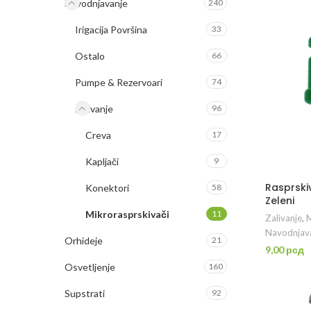
Navodnjavanje
240
DO
Irigacija Površina
33
Ostalo
66
Pumpe & Rezervoari
74
Zalivanje
96
Creva
17
Kapljači
9
Rasprski
Konektori
58
Zeleni
Mikrorasprskivači
11
Zalivanje
,
M
Navodnjav
Orhideje
21
9,00
рсд
Osvetljenje
160
DO
Supstrati
92