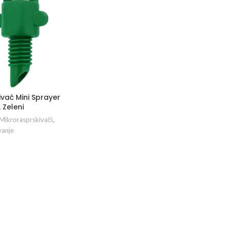
vač Mini Sprayer
 Zeleni
Mikrorasprskivači
,
anje
ODAJ U KORPU