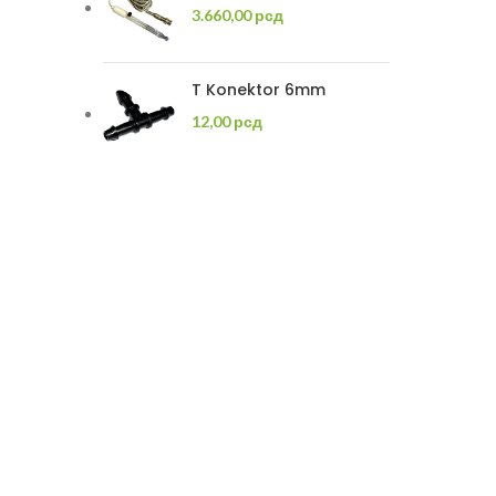
3.660,00
рсд
T Konektor 6mm
12,00
рсд