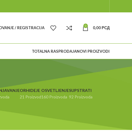
0
VANJE / REGISTRACIJA
0,00
РСД
TOTALNA RASPRODAJA
NOVI PROIZVODI
NJAVANJE
ORHIDEJE
OSVETLJENJE
SUPSTRATI
zvoda
21 Proizvod
160 Proizvoda
92 Proizvoda