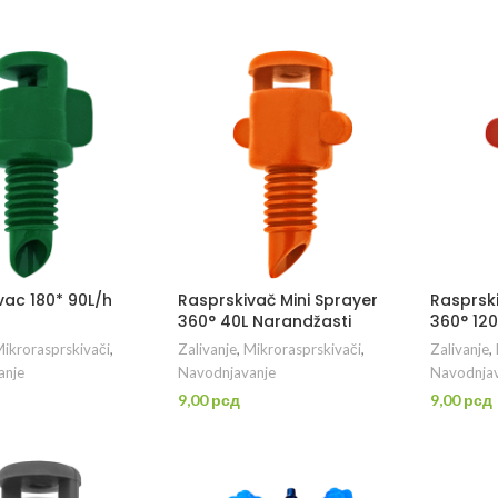
DAJ U KORPU
DODAJ U KORPU
D
vac 180* 90L/h
Rasprskivač Mini Sprayer
Rasprski
360° 40L Narandžasti
360° 120
ikrorasprskivači
,
Zalivanje
,
Mikrorasprskivači
,
Zalivanje
,
anje
Navodnjavanje
Navodnjav
9,00
рсд
9,00
рсд
DAJ U KORPU
DODAJ U KORPU
D