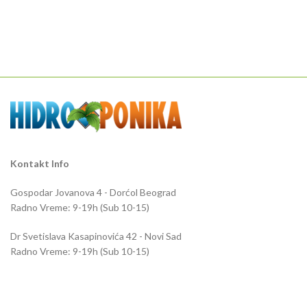
Kontakt Info
Gospodar Jovanova 4 - Dorćol Beograd
Radno Vreme: 9-19h (Sub 10-15)
Dr Svetislava Kasapinovića 42 - Novi Sad
Radno Vreme: 9-19h (Sub 10-15)