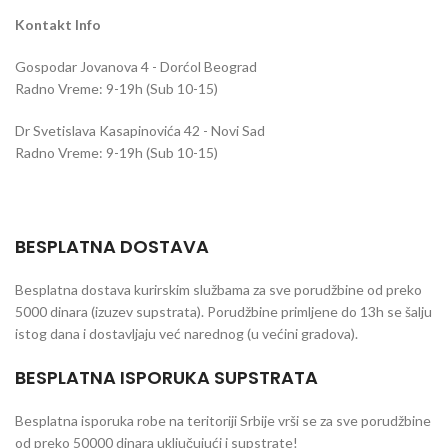
Kontakt Info
Gospodar Jovanova 4 - Dorćol Beograd
Radno Vreme: 9-19h (Sub 10-15)
Dr Svetislava Kasapinovića 42 - Novi Sad
Radno Vreme: 9-19h (Sub 10-15)
BESPLATNA DOSTAVA
Besplatna dostava kurirskim službama za sve porudžbine od preko
5000 dinara (izuzev supstrata). Porudžbine primljene do 13h se šalju
istog dana i dostavljaju već narednog (u većini gradova).
BESPLATNA ISPORUKA SUPSTRATA
Besplatna isporuka robe na teritoriji Srbije vrši se za sve porudžbine
od preko 50000 dinara uključujući i supstrate!