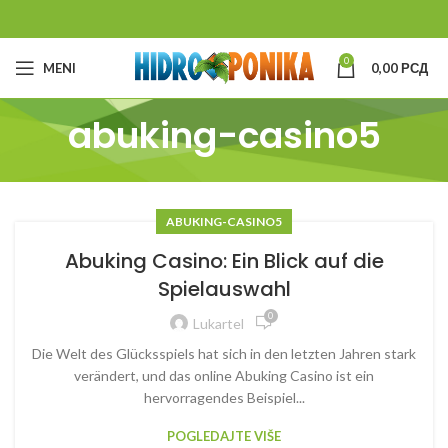
0
MENI
0,00
РСД
abuking-casino5
ABUKING-CASINO5
Abuking Casino: Ein Blick auf die
Spielauswahl
0
Lukartel
Die Welt des Glücksspiels hat sich in den letzten Jahren stark
verändert, und das online Abuking Casino ist ein
hervorragendes Beispiel...
POGLEDAJTE VIŠE