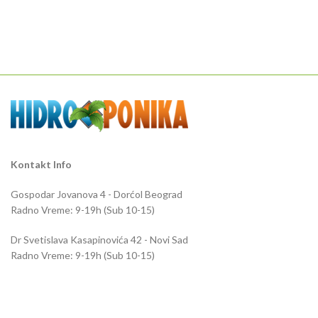
Kontakt Info
Gospodar Jovanova 4 - Dorćol Beograd
Radno Vreme: 9-19h (Sub 10-15)
Dr Svetislava Kasapinovića 42 - Novi Sad
Radno Vreme: 9-19h (Sub 10-15)