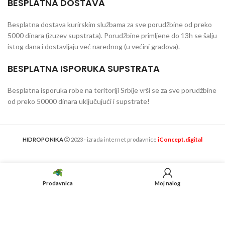
BESPLATNA DOSTAVA
Besplatna dostava kurirskim službama za sve porudžbine od preko
5000 dinara (izuzev supstrata). Porudžbine primljene do 13h se šalju
istog dana i dostavljaju već narednog (u većini gradova).
BESPLATNA ISPORUKA SUPSTRATA
Besplatna isporuka robe na teritoriji Srbije vrši se za sve porudžbine
od preko 50000 dinara uključujući i supstrate!
iConcept.digital
HIDROPONIKA
2023 - izrada internet prodavnice
Prodavnica
Moj nalog