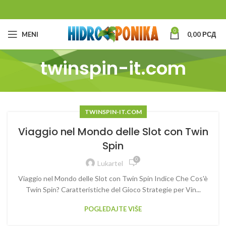
0
MENI
0,00
РСД
twinspin-it.com
TWINSPIN-IT.COM
Viaggio nel Mondo delle Slot con Twin
Spin
0
Lukartel
Viaggio nel Mondo delle Slot con Twin Spin Indice Che Cos'è
Twin Spin? Caratteristiche del Gioco Strategie per Vin...
POGLEDAJTE VIŠE