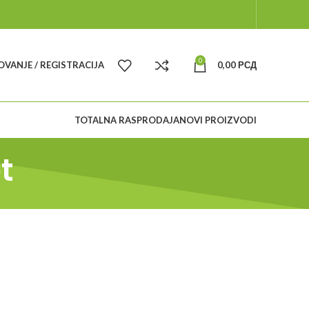
0
VANJE / REGISTRACIJA
0,00
РСД
TOTALNA RASPRODAJA
NOVI PROIZVODI
t