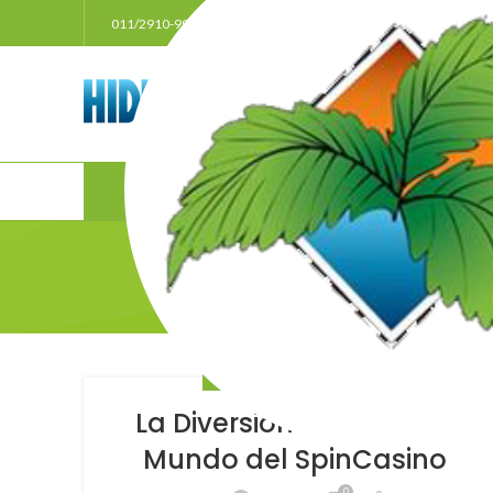
011/2910-999
021/3011207
063/33385
POČ
SPIN-CASINO-CHILE.NET
La Diversión Sin Fin en el
Mundo del SpinCasino
0