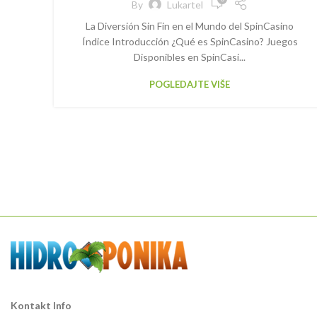
By
Lukartel
La Diversión Sin Fin en el Mundo del SpinCasino
Índice Introducción ¿Qué es SpinCasino? Juegos
Disponibles en SpinCasi...
POGLEDAJTE VIŠE
Kontakt Info