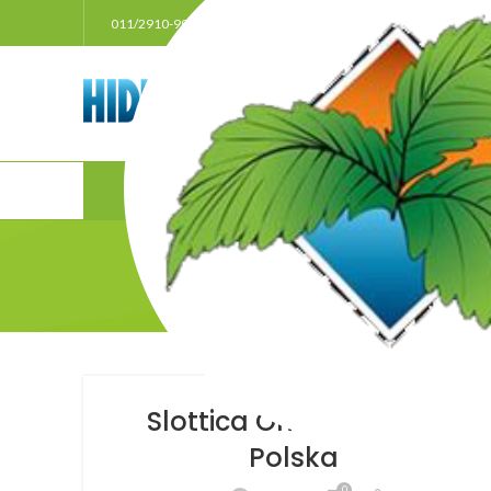
011/2910-999
021/3011207
063/33385
POČ
1
Slottica Online Casino
Polska
0