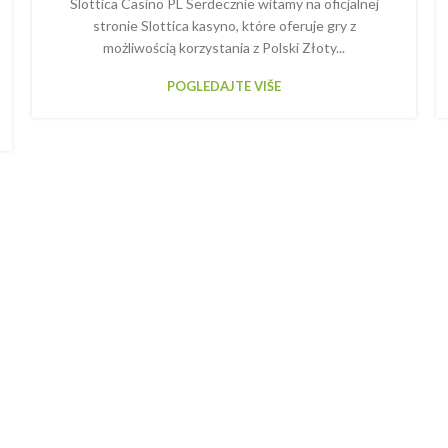
Slottica Casino PL Serdecznie witamy na oficjalnej
stronie Slottica kasyno, które oferuje gry z
możliwością korzystania z Polski Złoty...
POGLEDAJTE VIŠE