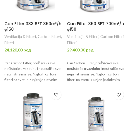
Can Filter 333 BFT 350m³/h
Can Filter 350 BFT 700m³/h
φ150
φ150
Ventilacija & Filteri
,
Carbon Filteri
,
Ventilacija & Filteri
,
Carbon Filteri
,
Filteri
Filteri
24.120,00
рсд
29.400,00
рсд
Can Carbon Filter, prečišćava sve
Can Carbon Filter,
prečišćava sve
nečistoće u vazduhu i neutrališe sve
nečistoće u vazduhu i neutrališe sve
neprijatne mirise. Najbolji carbon
neprijatne mirise
. Najbolji carbon
filteri na svetu! Punjen je aktivnim
filteri na svetu! Punjen je aktivnim
ugljem visokog kvaliteta CTC70 koji je
ugljem visokog kvaliteta CTC70 koji je
namenjen isključivo za filtraciju
namenjen isključivo za filtraciju
vazduha. Uspešno prečisti 350m³/h,
vazduha.
Uspešno prečisti 700m³/h
,
ima otvor promera φ150mm.
ima otvor promera φ150mm.
Dovoljan za prostoriju
do 6m².