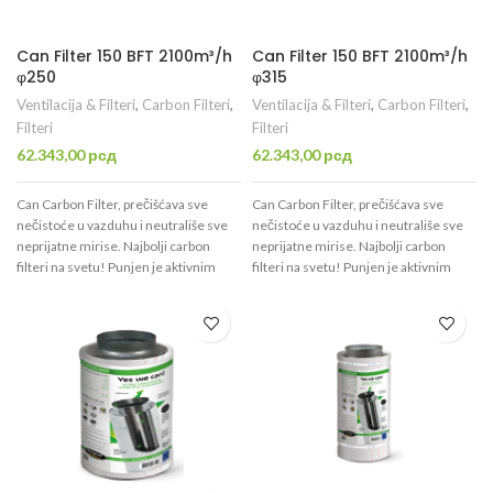
Can Filter 150 BFT 2100m³/h
Can Filter 150 BFT 2100m³/h
φ250
φ315
Ventilacija & Filteri
,
Carbon Filteri
,
Ventilacija & Filteri
,
Carbon Filteri
,
Filteri
Filteri
62.343,00
рсд
62.343,00
рсд
Can Carbon Filter, prečišćava sve
Can Carbon Filter, prečišćava sve
nečistoće u vazduhu i neutrališe sve
nečistoće u vazduhu i neutrališe sve
neprijatne mirise. Najbolji carbon
neprijatne mirise. Najbolji carbon
filteri na svetu! Punjen je aktivnim
filteri na svetu! Punjen je aktivnim
ugljem visokog kvaliteta CTC70 koji je
ugljem visokog kvaliteta CTC70 koji je
namenjen isključivo za filtraciju
namenjen isključivo za filtraciju
vazduha. Uspešno prečisti 2100m³/h,
vazduha. Uspešno prečisti 2100m³/h,
ima otvor promera φ315mm.
ima otvor promera φ315mm.