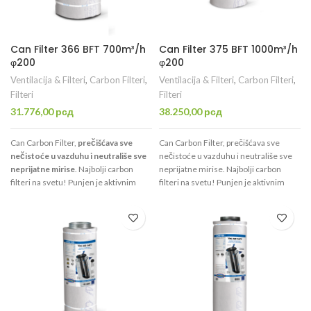
Can Filter 366 BFT 700m³/h
Can Filter 375 BFT 1000m³/h
φ200
φ200
Ventilacija & Filteri
,
Carbon Filteri
,
Ventilacija & Filteri
,
Carbon Filteri
,
Filteri
Filteri
31.776,00
рсд
38.250,00
рсд
Can Carbon Filter,
prečišćava sve
Can Carbon Filter, prečišćava sve
nečistoće u vazduhu i neutrališe sve
nečistoće u vazduhu i neutrališe sve
neprijatne mirise
. Najbolji carbon
neprijatne mirise. Najbolji carbon
filteri na svetu! Punjen je aktivnim
filteri na svetu! Punjen je aktivnim
ugljem visokog kvaliteta CTC70 koji je
ugljem visokog kvaliteta CTC70 koji je
namenjen isključivo za filtraciju
namenjen isključivo za filtraciju
vazduha.
Uspešno prečisti 700m³/h
,
vazduha. Uspešno prečisti 1000m³/h,
ima otvor promera φ200mm.
ima otvor promera φ200mm.
Dovoljno za prostoriju
do 6m².