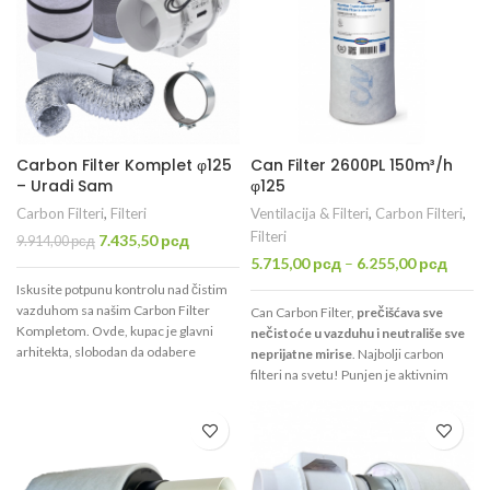
Carbon Filter Komplet φ125
Can Filter 2600PL 150m³/h
– Uradi Sam
φ125
Carbon Filteri
,
Filteri
Ventilacija & Filteri
,
Carbon Filteri
,
Filteri
Originalna
Trenutna
7.435,50
рсд
9.914,00
рсд
cena
cena
5.715,00
рсд
–
6.255,00
рсд
je
je:
Iskusite potpunu kontrolu nad čistim
bila:
7.435,50 рсд.
vazduhom sa našim Carbon Filter
Can Carbon Filter,
prečišćava sve
9.914,00 рсд.
Kompletom. Ovde, kupac je glavni
nečistoće u vazduhu i neutrališe sve
arhitekta, slobodan da odabere
neprijatne mirise
. Najbolji carbon
savršeni filter i turbinu prema svojim
filteri na svetu! Punjen je aktivnim
potrebama. Jednostavno, efikasno, i
ugljem visokog kvaliteta CTC70 koji je
prilagođeno vašem udobnosti.
namenjen isključivo za filtraciju
Uživajte u čistom vazduhu sa
vazduha.
Uspešno prečisti 150m³/h
,
Filterom i Turbinom koje vi birate!
ima otvor promera φ125mm ili
Pogodno za manje prostorije do par
φ100mm.
Dovoljan za prostoriju do