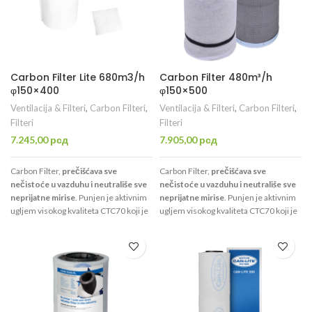
Carbon Filter Lite 680m3/h
Carbon Filter 480m³/h
φ150×400
φ150×500
Ventilacija & Filteri
,
Carbon Filteri
,
Ventilacija & Filteri
,
Carbon Filteri
,
Filteri
Filteri
7.245,00
рсд
7.905,00
рсд
Carbon Filter,
prečišćava sve
Carbon Filter,
prečišćava sve
nečistoće u vazduhu i neutrališe sve
nečistoće u vazduhu i neutrališe sve
neprijatne mirise
. Punjen je aktivnim
neprijatne mirise
. Punjen je aktivnim
ugljem visokog kvaliteta CTC70 koji je
ugljem visokog kvaliteta CTC70 koji je
namenjen isključivo za filtraciju
namenjen isključivo za filtraciju
vazduha.
Carbon Filter Lite 200x500
vazduha.
Uspešno prečisti 480
1190 m³/h
uspešno
prečisti 1190
kubnih metara na sat
, i dovoljan je
za
m³/h
, i dovoljan je za prostorije
do 6
prostorije
do 5m²
.
m²
.