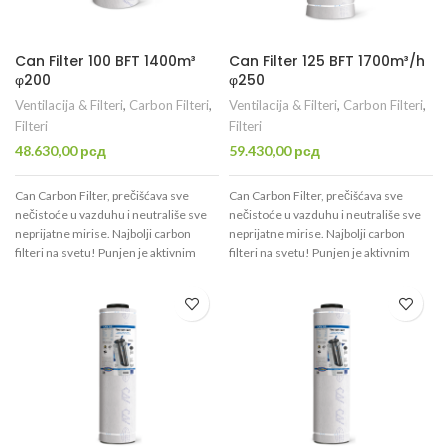
Can Filter 100 BFT 1400m³
Can Filter 125 BFT 1700m³/h
φ200
φ250
Ventilacija & Filteri
,
Carbon Filteri
,
Ventilacija & Filteri
,
Carbon Filteri
,
Filteri
Filteri
48.630,00
рсд
59.430,00
рсд
Can Carbon Filter, prečišćava sve
Can Carbon Filter, prečišćava sve
nečistoće u vazduhu i neutrališe sve
nečistoće u vazduhu i neutrališe sve
neprijatne mirise. Najbolji carbon
neprijatne mirise. Najbolji carbon
filteri na svetu! Punjen je aktivnim
filteri na svetu! Punjen je aktivnim
ugljem visokog kvaliteta CTC70 koji je
ugljem visokog kvaliteta CTC70 koji je
namenjen isključivo za filtraciju
namenjen isključivo za filtraciju
vazduha. Uspešno prečisti 1400m³/h,
vazduha. Uspešno prečisti 1700m³/h,
ima otvor promera φ200mm.
ima otvor promera φ250mm.