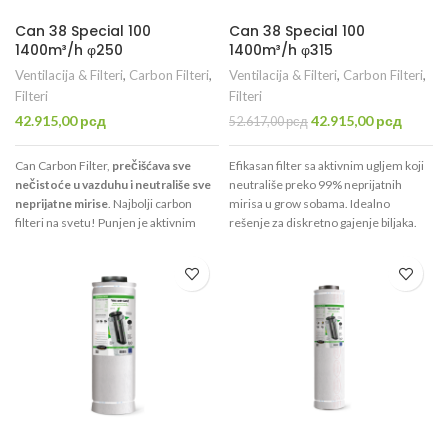
Can 38 Special 100
Can 38 Special 100
1400m³/h φ250
1400m³/h φ315
Ventilacija & Filteri
,
Carbon Filteri
,
Ventilacija & Filteri
,
Carbon Filteri
,
Filteri
Filteri
Originalna
Trenut
42.915,00
рсд
42.915,00
рсд
52.617,00
рсд
cena
cena
je
je:
Can Carbon Filter,
prečišćava sve
Efikasan filter sa aktivnim ugljem koji
bila:
42.915,
nečistoće u vazduhu i neutrališe sve
neutrališe preko 99% neprijatnih
52.617,00 рсд.
neprijatne mirise
. Najbolji carbon
mirisa u grow sobama. Idealno
filteri na svetu! Punjen je aktivnim
rešenje za diskretno gajenje biljaka.
ugljem visokog kvaliteta CTC70 koji je
Dimenzije:
38 × 100 cm
Prečnik:
φ
namenjen isključivo za filtraciju
315 mm
Maks. protok:
1400 m³/h
vazduha.
Uspešno prečisti
Težina aktivnog uglja:
28 kg
Trajanje:
1400m³/h
, ima otvor promera
do 18 meseci
φ250mm.
Dovoljan je za prostoriju
do 12m².
Preporučuje se za prostorije do 30
m³. Jednostavna montaža i vrhunska
filtracija mirisa.