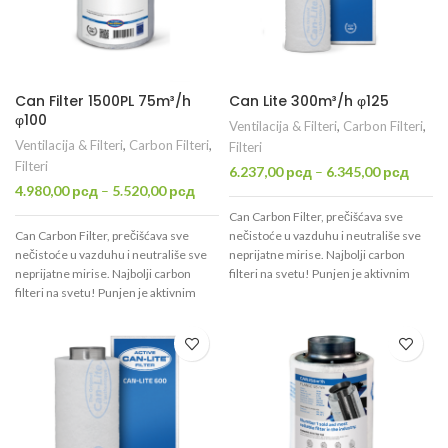
Can Filter 1500PL 75m³/h
Can Lite 300m³/h φ125
φ100
Ventilacija & Filteri
,
Carbon Filteri
,
Ventilacija & Filteri
,
Carbon Filteri
,
Filteri
Filteri
6.237,00
рсд
–
6.345,00
рсд
4.980,00
рсд
–
5.520,00
рсд
Can Carbon Filter, prečišćava sve
Can Carbon Filter, prečišćava sve
nečistoće u vazduhu i neutrališe sve
nečistoće u vazduhu i neutrališe sve
neprijatne mirise. Najbolji carbon
neprijatne mirise. Najbolji carbon
filteri na svetu! Punjen je aktivnim
filteri na svetu! Punjen je aktivnim
ugljem visokog kvaliteta CT70 koji je
ugljem visokog kvaliteta CTC70 koji je
namenjen isključivo za filtraciju
namenjen isključivo za filtraciju
vazduha. Uspešno prečisti 300m³/h,
vazduha. Uspešno prečisti 75m³/h,
ima otvor promera φ100mm. Filter
ima otvor promera φ100mm.
možete poručiti u izvornom stanju, ali
preporučuje se odabir jedan od dva
nastavaka, promera 100 i 125mm.