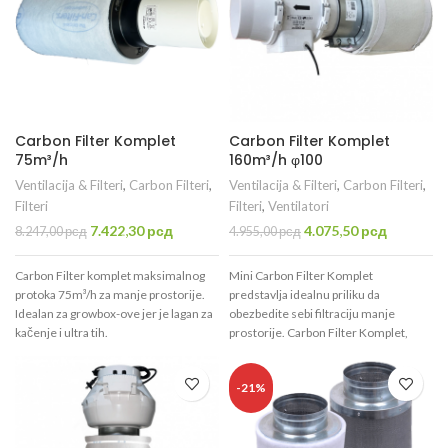
kvadrata!
2m².
Carbon Filter Komplet
Carbon Filter Komplet
75m³/h
160m³/h φ100
Ventilacija & Filteri
,
Carbon Filteri
,
Ventilacija & Filteri
,
Carbon Filteri
,
Filteri
Filteri
,
Ventilatori
Originalna
Trenutna
Originalna
Trenutna
7.422,30
рсд
4.075,50
рсд
8.247,00
рсд
4.955,00
рсд
cena
cena
cena
cena
je
je:
je
je:
Carbon Filter komplet maksimalnog
Mini Carbon Filter Komplet
bila:
7.422,30 рсд.
bila:
4.075,50 
protoka 75m³/h za manje prostorije.
predstavlja idealnu priliku da
8.247,00 рсд.
4.955,00 рсд.
Idealan za growbox-ove jer je lagan za
obezbedite sebi filtraciju manje
kačenje i ultra tih.
prostorije. Carbon Filter Komplet,
prečišćava sve nečistoće u vazduhu i
neutrališe sve neprijatne mirise.
д.
-21%
Punjen je aktivnim ugljem visokog
kvaliteta CTC70 koji je namenjen
isključivo za filtraciju vazduha.
Uspešno prečisti 160 kubnih metara