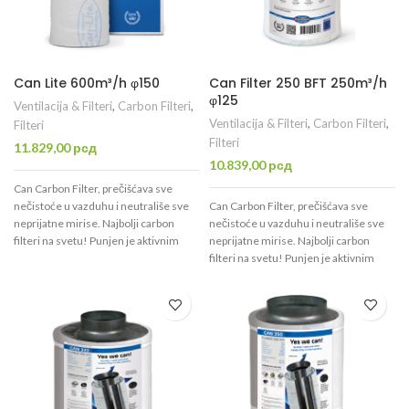
Can Lite 600m³/h φ150
Can Filter 250 BFT 250m³/h
φ125
Ventilacija & Filteri
,
Carbon Filteri
,
Ventilacija & Filteri
,
Carbon Filteri
,
Filteri
Filteri
11.829,00
рсд
10.839,00
рсд
Can Carbon Filter, prečišćava sve
nečistoće u vazduhu i neutrališe sve
Can Carbon Filter, prečišćava sve
neprijatne mirise. Najbolji carbon
nečistoće u vazduhu i neutrališe sve
filteri na svetu! Punjen je aktivnim
neprijatne mirise. Najbolji carbon
ugljem visokog kvaliteta CTC70 koji je
filteri na svetu! Punjen je aktivnim
namenjen isključivo za filtraciju
ugljem visokog kvaliteta CTC70 koji je
vazduha. Uspešno prečisti 600m³/h,
namenjen isključivo za filtraciju
ima otvor promera φ150mm.
vazduha. Uspešno prečisti 250m³/h,
ima otvor promera φ125mm.