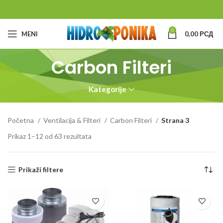
0
MENI
0,00
РСД
Carbon Filteri
Kategorije
Početna
Ventilacija & Filteri
Carbon Filteri
Strana 3
Prikaz 1–12 od 63 rezultata
Prikaži filtere