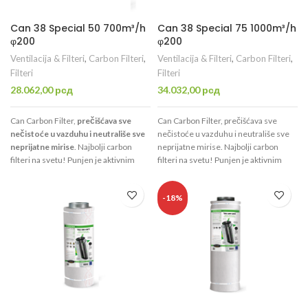
Can 38 Special 50 700m³/h
Can 38 Special 75 1000m³/h
φ200
φ200
Ventilacija & Filteri
,
Carbon Filteri
,
Ventilacija & Filteri
,
Carbon Filteri
,
Filteri
Filteri
28.062,00
рсд
34.032,00
рсд
Can Carbon Filter,
prečišćava sve
Can Carbon Filter, prečišćava sve
nečistoće u vazduhu i neutrališe sve
nečistoće u vazduhu i neutrališe sve
neprijatne mirise
. Najbolji carbon
neprijatne mirise. Najbolji carbon
filteri na svetu! Punjen je aktivnim
filteri na svetu! Punjen je aktivnim
ugljem visokog kvaliteta CTC70 koji je
ugljem visokog kvaliteta CTC70 koji je
namenjen isključivo za filtraciju
namenjen isključivo za filtraciju
-18%
vazduha.
Uspešno prečisti 700m³/h
,
vazduha. Uspešno prečisti 1000m³/h,
ima otvor promera φ200mm.
ima otvor promera φ200mm.
Dovoljan je za prostoriju
do 6m².