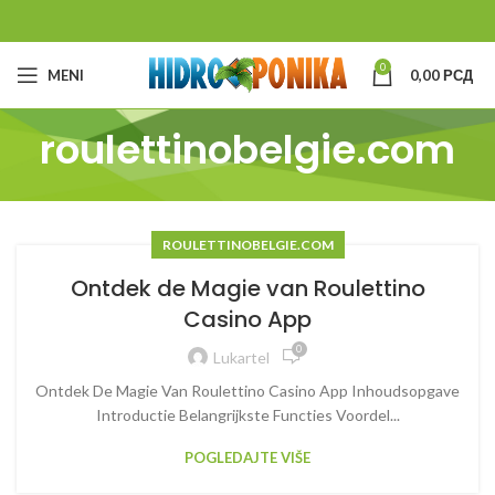
0
MENI
0,00
РСД
roulettinobelgie.com
ROULETTINOBELGIE.COM
Ontdek de Magie van Roulettino
Casino App
0
Lukartel
Ontdek De Magie Van Roulettino Casino App Inhoudsopgave
Introductie Belangrijkste Functies Voordel...
POGLEDAJTE VIŠE