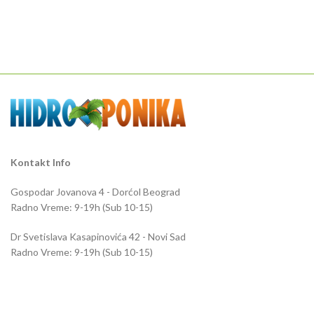
Kontakt Info
Gospodar Jovanova 4 - Dorćol Beograd
Radno Vreme: 9-19h (Sub 10-15)
Dr Svetislava Kasapinovića 42 - Novi Sad
Radno Vreme: 9-19h (Sub 10-15)