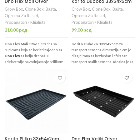
Dno Flex Mali Otvor
Korito Duboko 33x54x5cm
Grow Box
,
Clone Box
,
Bašta
,
Grow Box
,
Clone Box
,
Bašta
,
Oprema Za Rasad
,
Oprema Za Rasad
,
Propagatori / Klijališta
Propagatori / Klijališta
210,00
рсд
99,00
рсд
Dno Flex Mali Otvor
je tacna sa
Korito Duboko 33x54x5cm
za
rupicama koja se koristi zajedno sa
transport semena dimenzija 5 cm je
Dno Flex
za bolju drenažu i
dizajnirana za bezbedan i efikasan
adekvatnije navodnjavanje prilikom
transport malih semena. Idealna je za
uzgoja mikrobilja ili pšenične trave ili
poljoprivrednu i hortikulturnu
prilikom naklijavanja semena,
industriju, gde je potrebno osigurati
pravljenja kvalitetnih sadnica i
siguran prenos semena u posude za
ožiljenica u supstratu koji sami birate.
sadnju ili na polja. Proizvedena od
Supstrat može da se postavi direktno,
visokokvalitetne plastike, omogućava
a mogu da se koristite saksije,
optimalnu zaštitu i organizaciju tokom
plastični kontejneri, kamena vuna i sl.
transporta, sprečavajući oštećenje ili
gubitak semena. Ovaj proizvod je
praktično rešenje za sve koji se bave
velikom proizvodnjom i uzgojem
biljaka.
Korito Plitko 33x54x2cm
Dno Flex Veliki Otvor