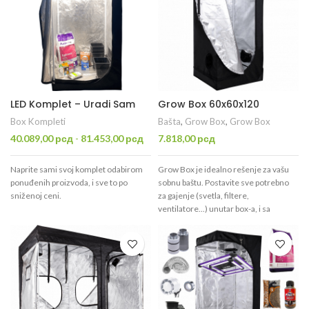
LED Komplet – Uradi Sam
Grow Box 60x60x120
Box Kompleti
Bašta
,
Grow Box
,
Grow Box
40.089,00
рсд
-
81.453,00
рсд
7.818,00
рсд
Naprite sami svoj komplet odabirom
Grow Box je idealno rešenje za vašu
ponuđenih proizvoda, i sve to po
sobnu baštu. Postavite sve potrebno
sniženoj ceni.
za gajenje (svetla, filtere,
ventilatore...) unutar box-a, i sa
lakoćom kontrolišite: vlagu,
temperaturu, dan/noć, CO
, i drugo...
2
Lakše, jednostavnije, sa boljim
rezultatima!