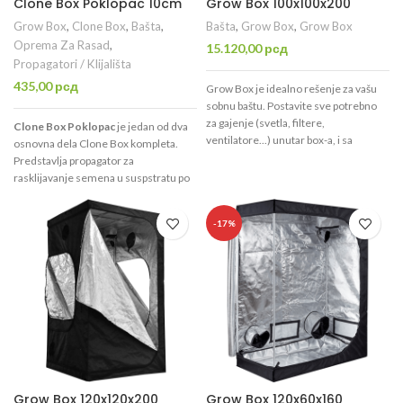
Clone Box Poklopac 10cm
Grow Box 100x100x200
Grow Box
,
Clone Box
,
Bašta
,
Bašta
,
Grow Box
,
Grow Box
Oprema Za Rasad
,
15.120,00
рсд
Propagatori / Klijališta
435,00
рсд
Grow Box je idealno rešenje za vašu
sobnu baštu. Postavite sve potrebno
za gajenje (svetla, filtere,
Clone Box Poklopac
je jedan od dva
ventilatore...) unutar box-a, i sa
osnovna dela Clone Box kompleta.
lakoćom kontrolišite: vlagu,
Predstavlja propagator za
temperaturu, dan/noć, CO
, i drugo...
rasklijavanje semena u suspstratu po
2
Lakše, jednostavnije, sa boljim
Vašem izboru.
rezultatima!
-17%
Grow Box 120x120x200
Grow Box 120x60x160