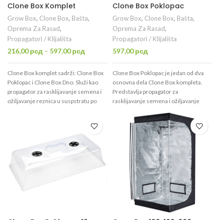
Clone Box Komplet
Clone Box Poklopac
Grow Box
,
Clone Box
,
Bašta
,
Grow Box
,
Clone Box
,
Bašta
,
Oprema Za Rasad
,
Oprema Za Rasad
,
Propagatori / Klijališta
Propagatori / Klijališta
216,00
рсд
–
597,00
рсд
597,00
рсд
Clone Box komplet sadrži: Clone Box
Clone Box Poklopac je jedan od dva
Poklopac i Clone Box Dno. Služi kao
osnovna dela Clone Box kompleta.
propagator za rasklijavanje semena i
Predstavlja propagator za
ožiljavanje reznica u suspstratu po
rasklijavanje semena i ožiljavanje
Vašem izboru. Dimenzija 27x54 cm sa
reznica u suspstratu po Vašem izboru.
visinom od 20cm.