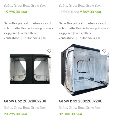
Bašta
,
Grow Box
,
Grow Box
Bašta
,
Grow Box
,
Grow Box
Originalna
Trenutn
15.996,00
рсд
9.869,00
рсд
11.940,00
рсд
cena
cena
je
je:
Grow Box je idealno rešenje za vašu
Grow Box je idealno rešenje za vašu
bila:
9.869,00
sobnu baštu. Postavite sve potrebno
sobnu baštu. Postavite sve potrebno
11.940,00 рсд.
za gajenje (svetla, filtere,
za gajenje (svetla, filtere,
ventilatore...) unutar box-a, i sa
ventilatore...) unutar box-a, i sa
lakoćom kontrolišite: vlagu,
lakoćom kontrolišite: vlagu,
temperaturu, dan/noć,
CO
, i drugo...
temperaturu, dan/noć, CO
, i drugo...
2
2
Lakše, jednostavnije, sa boljim
Lakše, jednostavnije, sa boljim
rezultatima!
rezultatima!
Grow Box 200x100x200
Grow box 200x200x200
Bašta
,
Grow Box
,
Grow Box
Bašta
,
Grow Box
,
Grow Box
23.295,00
рсд
32.340,00
рсд