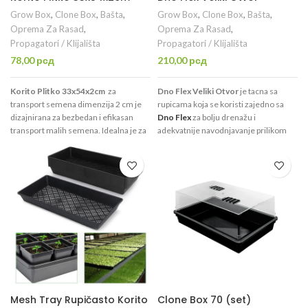
Grow Box
,
Clone Box
,
Bašta
,
Grow Box
,
Clone Box
,
Bašta
,
Oprema Za Rasad
,
Oprema Za Rasad
,
Propagatori / Klijališta
Propagatori / Klijališta
78,00
рсд
210,00
рсд
Korito Plitko 33x54x2cm
za
Dno Flex Veliki Otvor
je tacna sa
transport semena dimenzija 2 cm je
rupicama koja se koristi zajedno sa
dizajnirana za bezbedan i efikasan
Dno Flex
za bolju drenažu i
transport malih semena. Idealna je za
adekvatnije navodnjavanje prilikom
poljoprivrednu i hortikulturnu
uzgoja mikrobilja ili pšenične trave ili
industriju, gde je potrebno osigurati
prilikom naklijavanja semena,
siguran prenos semena u posude za
pravljenja kvalitetnih sadnica i
sadnju ili na polja. Proizvedena od
ožiljenica u supstratu koji sami birate.
visokokvalitetne plastike, omogućava
Supstrat može da se postavi direktno,
optimalnu zaštitu i organizaciju tokom
a mogu da se koristite saksije,
transporta, sprečavajući oštećenje ili
plastični kontejneri, kamena vuna i sl.
gubitak semena. Ovaj proizvod je
praktično rešenje za sve koji se bave
velikom proizvodnjom i uzgojem
biljaka.
Mesh Tray Rupičasto Korito
Clone Box 70 (set)