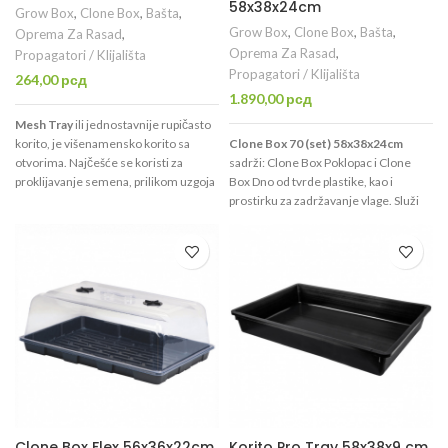
58x38x24cm
Grow Box
,
Clone Box
,
Bašta
,
Grow Box
,
Clone Box
,
Bašta
,
Oprema Za Rasad
,
Oprema Za Rasad
,
Propagatori / Klijališta
Propagatori / Klijališta
264,00
рсд
1.890,00
рсд
Mesh Tray
ili jednostavnije rupičasto
korito, je višenamensko korito sa
Clone Box 70 (set) 58x38x24cm
otvorima. Najčešće se koristi za
sadrži: Clone Box Poklopac i Clone
proklijavanje semena, prilikom uzgoja
Box Dno od tvrde plastike, kao i
mikrobilja, za jednostavno zalivanje
prostirku za zadržavanje vlage. Služi
sadnica u saksijama i slično. Sjajno
kao propagator za rasklijavanje
korito za primenu kamene vune ili
semena i ožiljavanje reznica u
treseta kao supstrata ili za
suspstratu po Vašem izboru.
hidroponski uzgoj. Dimenzije ovog
Dimenzija 58 x 38 cm, sa visinom od
korita se poklapaju sa dimenzijama
24cm.
Napomena: proizvodi koji su
standradnog Clone Box Dno korita.
kupljeni sa popustom na količinu
nisu individualno zapakovani, nemaju
kutije.
Clone Box Flex 56x36x22cm
Korito Pro Tray 58x38x9 cm