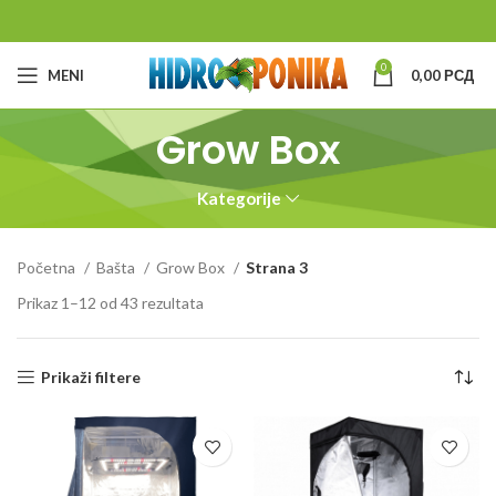
0
MENI
0,00
РСД
Grow Box
Kategorije
Početna
Bašta
Grow Box
Strana 3
Prikaz 1–12 od 43 rezultata
Prikaži filtere