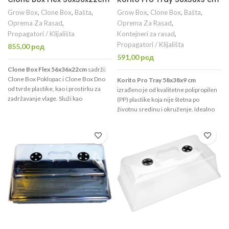
Grow Box
,
Clone Box
,
Bašta
,
Grow Box
,
Clone Box
,
Bašta
,
Oprema Za Rasad
,
Oprema Za Rasad
,
Propagatori / Klijališta
Kontejneri za rasad
,
Propagatori / Klijališta
855,00
рсд
591,00
рсд
Clone Box Flex 56x36x22cm
sadrži:
Clone Box Poklopac i Clone Box Dno
Korito Pro Tray 58x38x9 cm
od tvrde plastike, kao i prostirku za
izrađeno je od kvalitetne polipropilen
zadržavanje vlage. Služi kao
(PP) plastike koja nije štetna po
propagator za rasklijavanje semena i
životnu sredinu i okruženje. Idealno
ožiljavanje reznica u suspstratu po
je za naklijavanje rasada, proizvodnju
Vašem izboru.
trave žitarica (npr. ječan, pšenica,
spelta, itd.), uzgoj mikrobilja, kao i u
druge svrhe gde je potrebno korito
ovih dimenzija.