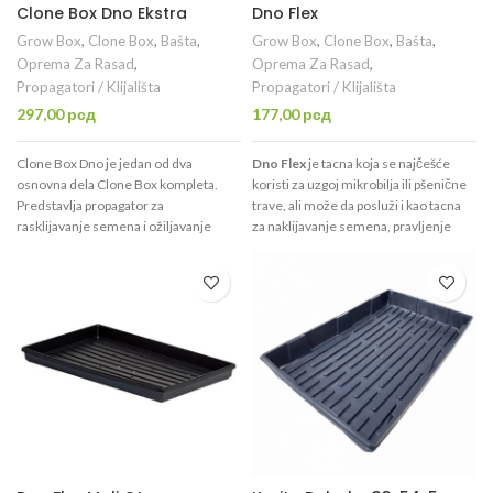
Clone Box Dno Ekstra
Dno Flex
Grow Box
,
Clone Box
,
Bašta
,
Grow Box
,
Clone Box
,
Bašta
,
Oprema Za Rasad
,
Oprema Za Rasad
,
Propagatori / Klijališta
Propagatori / Klijališta
297,00
рсд
177,00
рсд
Clone Box Dno je jedan od dva
Dno Flex
je tacna koja se najčešće
osnovna dela Clone Box kompleta.
koristi za uzgoj mikrobilja ili pšenične
Predstavlja propagator za
trave, ali može da posluži i kao tacna
rasklijavanje semena i ožiljavanje
za naklijavanje semena, pravljenje
reznica u suspstratu po Vašem izboru.
kvalitetnih sadnica i ožiljenica u
Dno je idealno za Grodan Plug tablu.
supstratu koji sami birate. Supstrat
Ekstra dno je deblje a samim tim i
može da se postavi direktno, a mogu
čvršće od običnog clone box dna.
da se koristite saksije, plastični
kontejneri, kamena vuna i sl.