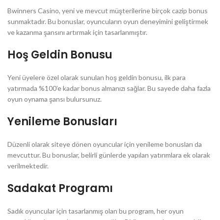
Bwinners Casino, yeni ve mevcut müşterilerine birçok cazip bonus
sunmaktadır. Bu bonuslar, oyuncuların oyun deneyimini geliştirmek
ve kazanma şansını artırmak için tasarlanmıştır.
Hoş Geldin Bonusu
Yeni üyelere özel olarak sunulan hoş geldin bonusu, ilk para
yatırmada %100’e kadar bonus almanızı sağlar. Bu sayede daha fazla
oyun oynama şansı bulursunuz.
Yenileme Bonusları
Düzenli olarak siteye dönen oyuncular için yenileme bonusları da
mevcuttur. Bu bonuslar, belirli günlerde yapılan yatırımlara ek olarak
verilmektedir.
Sadakat Programı
Sadık oyuncular için tasarlanmış olan bu program, her oyun