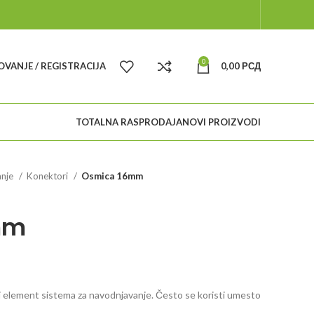
0
VANJE / REGISTRACIJA
0,00
РСД
TOTALNA RASPRODAJA
NOVI PROIZVODI
anje
Konektori
Osmica 16mm
mm
renutna
ena
i element sistema za navodnjavanje. Često se koristi umesto
: