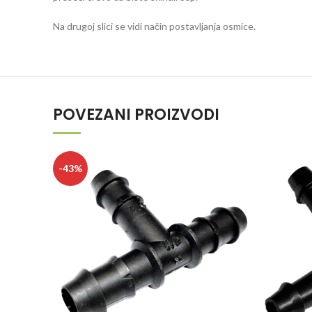
Na drugoj slici se vidi način postavljanja osmice.
POVEZANI PROIZVODI
-43%