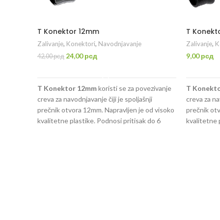
T Konektor 12mm
T Konek
Zalivanje
,
Konektori
,
Navodnjavanje
Zalivanje
,
K
Originalna
Trenutna
24,00
рсд
9,00
рсд
42,00
рсд
cena
cena
DODAJ U KORPU
je
je:
bila:
24,00 рсд.
T Konektor 12mm
koristi se za povezivanje
T Konekt
42,00 рсд.
creva za navodnjavanje čiji je spoljašnji
creva za nav
prečnik otvora 12mm. Napravljen je od visoko
prečnik otv
kvalitetne plastike. Podnosi pritisak do 6
kvalitetne 
bara.
bara.