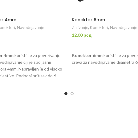
tor 4mm
Konektor 6mm
onektori
,
Navodnjavanje
Zalivanje
,
Konektori
,
Navodnjavanje
12,00
рсд
DODAJ U KORPU
DODAJ U KORPU
or 4mm
koristi se za povezivanje
Konektor 6mm
koristi se za pove
odnjavanje čiji je spoljašnji
creva za navodnjavanje dijametra 
ora 4mm. Napravljen je od visoko
plastike. Podnosi pritisak do 6