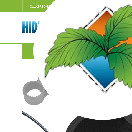
011/2910-999
021/3011207
063/33385
POČ