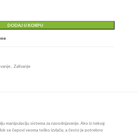
,00 рсд.
DODAJ U KORPU
ene
vanje
,
Zalivanje
lju manipulaciju sistema za navodnjavanje. Ako iz nekog
dok se čepovi veoma teško izvlače, a često je potrebno