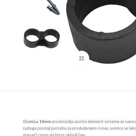
Click to enlarge
Osmica 16mm
predstavlja završni element sistema za navod
razloga postoji potreba za produženjem creva, osmica se lak
preseći crevo da biste skinuli čep.