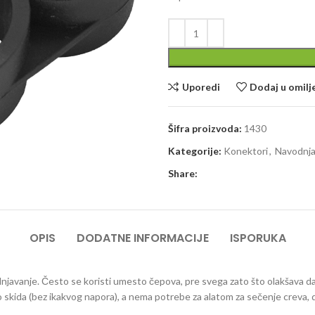
bila:
12
25,00 рсд.
Uporedi
Dodaj u omilj
Šifra proizvoda:
1430
Kategorije:
Konektori
,
Navodnja
Share:
OPIS
DODATNE INFORMACIJE
ISPORUKA
njavanje. Često se koristi umesto čepova, pre svega zato što olakšava da
o skida (bez ikakvog napora), a nema potrebe za alatom za sečenje creva, 