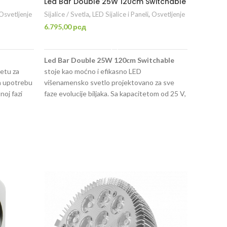
Led Bar Double 25W 120cm Switchable
LED Clo
Osvetljenje
Sijalice / Svetla
,
LED Sijalice i Paneli
,
Osvetljenje
Sijalice / 
6.795,00
рсд
4.263,00
DODAJ U KORPU
Led Bar Double 25W 120cm Switchable
LED Clon
etu za
stoje kao moćno i efikasno LED
predstavl
za upotrebu
višenamensko svetlo projektovano za sve
biljke u f
noj fazi
faze evolucije biljaka. Sa kapacitetom od 25 V,
pri uzgoju
niranja
ovaj izvor osvetljenja nudi upravo pravu
rasta (veg
LED bar
svetlost za negovanje robusnih i cvetajućih
(ožiljava
sadnica, mladih biljaka i dodatnog spektra
dužune 1
cvetanja u fazi cvetanja.