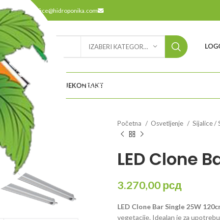
9
office@hidroponika.com
LOGO
IZABERI KATEGORIJU
ODABERITE
ETNA
O NAMA
LOKACIJE
KONTAKT
KATEGORIJU
Početna
Osvetljenje
Sijalice /
LED Clone B
3.270,00
рсд
LED Clone Bar Single 25W 120
vegetacije. Idealan je za upotrebu 