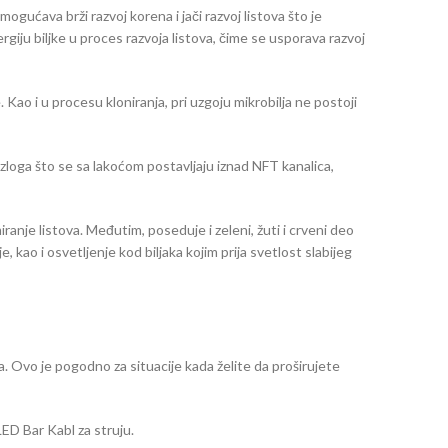
gućava brži razvoj korena i jači razvoj listova što je
giju biljke u proces razvoja listova, čime se usporava razvoj
. Kao i u procesu kloniranja, pri uzgoju mikrobilja ne postoji
zloga što se sa lakoćom postavljaju iznad NFT kanalica,
anje listova. Međutim, poseduje i zeleni, žuti i crveni deo
kao i osvetljenje kod biljaka kojim prija svetlost slabijeg
. Ovo je pogodno za situacije kada želite da proširujete
ED Bar Kabl za struju.