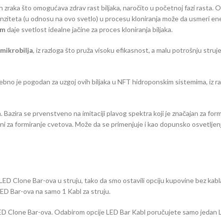
zraka što omogućava zdrav rast biljaka, naročito u početnoj fazi rasta. Omo
enziteta (u odnosu na ovo svetlo) u procesu kloniranja može da usmeri ener
cm
daje svetlost idealne jačine za proces kloniranja biljaka.
 mikrobilja
, iz razloga što pruža visoku efikasnost, a malu potrošnju struje
ebno je pogodan za uzgoj ovih biljaka u NFT hidroponskim sistemima, iz ra
zira se prvenstveno na imitaciji plavog spektra koji je značajan za formir
i za formiranje cvetova. Može da se primenjuje i kao dopunsko osvetljenje, 
LED Clone Bar-ova u struju, tako da smo ostavili opciju kupovine bez kabla
ED Bar-ova na samo 1 Kabl za struju.
 LED Clone Bar-ova. Odabirom opcije LED Bar Kabl poručujete samo jedan L