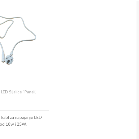
,
LED Sijalice i Paneli
,
 kabl za napajanje LED
od 18w i 25W.