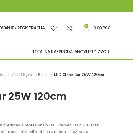
0
VANJE / REGISTRACIJA
0,00
РСД
TOTALNA RASPRODAJA
NOVI PROIZVODI
 Svetla
LED Sijalice i Paneli
LED Clone Bar 25W 120cm
ar 25W 120cm
cm
predstavlja profesionalnu LED rasvetu za biljke u fazi
pri uzgoju mikrobilja, biljaka u početnoj fazi rasta