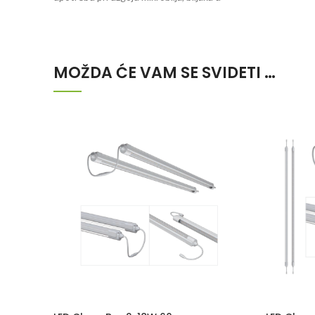
početnoj fazi rasta (vegetacija), kao i
prilikom kloniranja (ožiljavanja). U
pakovanju dolazi 1 LED bar dužune
120cm.
MOŽDA ĆE VAM SE SVIDETI …