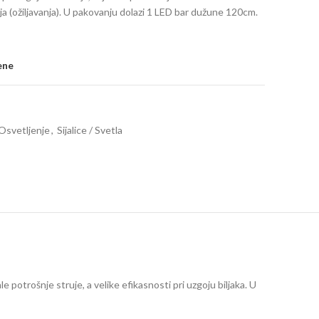
anja (ožiljavanja). U pakovanju dolazi 1 LED bar dužune 120cm.
ene
Osvetljenje
,
Sijalice / Svetla
e potrošnje struje, a velike efikasnosti pri uzgoju biljaka. U