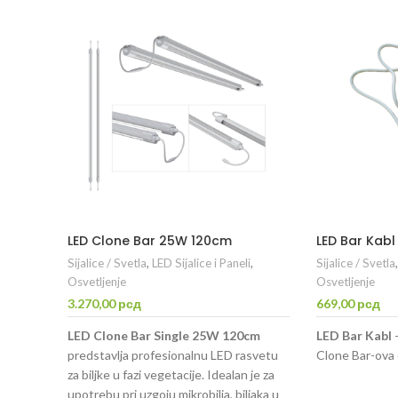
LED Clone Bar 25W 120cm
LED Bar Kabl
Sijalice / Svetla
,
LED Sijalice i Paneli
,
Sijalice / Svetla
Osvetljenje
Osvetljenje
3.270,00
рсд
669,00
рсд
LED Clone Bar Single 25W 120cm
LED Bar Kabl
-
predstavlja profesionalnu LED rasvetu
Clone Bar-ova 
za biljke u fazi vegetacije. Idealan je za
upotrebu pri uzgoju mikrobilja, biljaka u