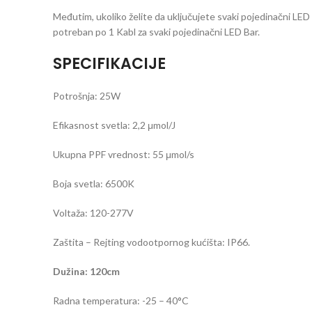
Međutim, ukoliko želite da uključujete svaki pojedinačni LE
potreban po 1 Kabl za svaki pojedinačni LED Bar.
SPECIFIKACIJE
Potrošnja: 25W
Efikasnost svetla: 2,2 μmol/J
Ukupna PPF vrednost: 55 μmol/s
Boja svetla: 6500K
Voltaža: 120-277V
Zaštita – Rejting vodootpornog kućišta: IP66.
Dužina: 120cm
Radna temperatura: -25 – 40°C