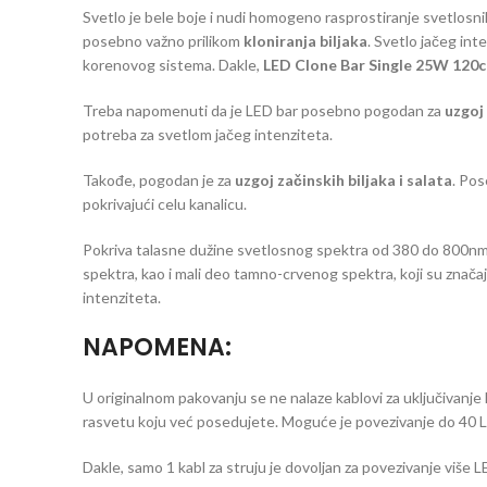
Svetlo je bele boje i nudi homogeno rasprostiranje svetlosnih 
posebno važno prilikom
kloniranja biljaka
. Svetlo jačeg int
korenovog sistema. Dakle,
LED Clone Bar Single 25W 120
Treba napomenuti da je LED bar posebno pogodan za
uzgoj
potreba za svetlom jačeg intenziteta.
Takođe, pogodan je za
uzgoj začinskih biljaka i salata
. Pos
pokrivajući celu kanalicu.
Pokriva talasne dužine svetlosnog spektra od 380 do 800nm. Ba
spektra, kao i mali deo tamno-crvenog spektra, koji su značajn
intenziteta.
NAPOMENA:
U originalnom pakovanju se ne nalaze kablovi za uključivanje 
rasvetu koju već posedujete. Moguće je povezivanje do 40 L
Dakle, samo 1 kabl za struju je dovoljan za povezivanje više