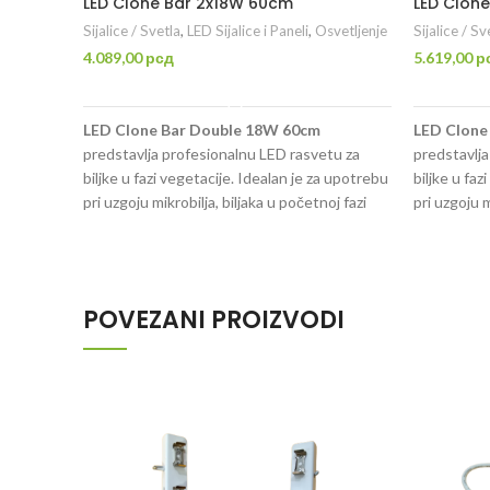
LED Clone Bar 2x18W 60cm
LED Clon
Sijalice / Svetla
,
LED Sijalice i Paneli
,
Osvetljenje
Sijalice / Sv
4.089,00
рсд
5.619,00
р
DODAJ U KORPU
LED Clone Bar Double 18W 60cm
LED Clone
predstavlja profesionalnu LED rasvetu za
predstavlja
biljke u fazi vegetacije. Idealan je za upotrebu
biljke u fa
pri uzgoju mikrobilja, biljaka u početnoj fazi
pri uzgoju m
rasta (vegetacija), kao i prilikom kloniranja
rasta (veget
(ožiljavanja). U pakovanju dolaze 2 LED bara
(ožiljavanj
dužine 60cm.
dužine 120
POVEZANI PROIZVODI