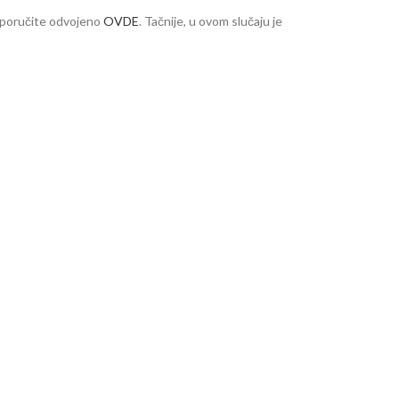
a poručite odvojeno
OVDE
. Tačnije, u ovom slučaju je