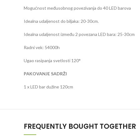
Mogućnost međusobnog povezivanja do 40 LED barova
Idealna udaljenost do biljaka: 20-30cm.
Idealna udaljenost između 2 povezana LED bara: 25-30cm
Radni vek: 54000h
Ugao rasipanja svetlosti 120°
PAKOVANJE SADRŽI
1 x LED bar dužine 120cm
FREQUENTLY BOUGHT TOGETHER