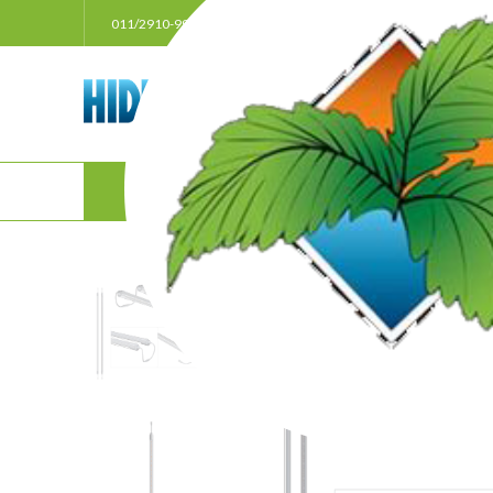
011/2910-999
021/3011207
063/33385
POČ