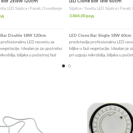
e Bar 2x18W 120cm
LED Clone Bar 18W 60cm
etla
,
LED Sijalice i Paneli
,
Osvetljenje
Sijalice / Svetla
,
LED Sijalice i Paneli
,
сд
3.864,00
рсд
DODAJ U KORPU
DODAJ U KORPU
 Bar Double 18W 120cm
LED Clone Bar Single 18W 60cm
 profesionalnu LED rasvetu za
predstavlja profesionalnu LED rasv
zi vegetacije. Idealan je za upotrebu
biljke u fazi vegetacije. Idealan je 
ikrobilja, biljaka u početnoj fazi
pri uzgoju mikrobilja, biljaka u počet
acija), kao i prilikom kloniranja
rasta (vegetacija), kao i prilikom klo
a). U pakovanju dolaze 2 LED bara
(ožiljavanja). U pakovanju dolazi 1 
cm.
dužune 60cm.