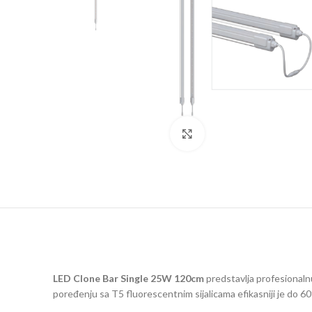
Click to enlarge
LED Clone Bar Single 25W 120cm
predstavlja profesionalnu
poređenju sa T5 fluorescentnim sijalicama efikasniji je do 60