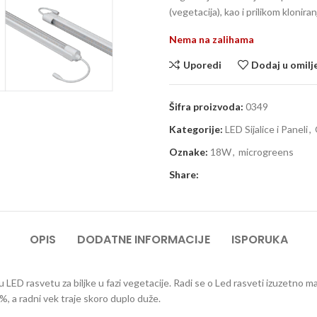
(vegetacija), kao i prilikom klonir
Nema na zalihama
Uporedi
Dodaj u omilj
Šifra proizvoda:
0349
Kategorije:
LED Sijalice i Paneli
,
Oznake:
18W
,
microgreens
Share:
OPIS
DODATNE INFORMACIJE
ISPORUKA
 LED rasvetu za biljke u fazi vegetacije. Radi se o Led rasveti izuzetno mal
%, a radni vek traje skoro duplo duže.