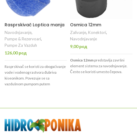
Rasprskivač Loptica manja
Osmica 12mm
Navodnjavanje
,
Zalivanje
,
Konektori
,
Pumpe & Rezervoari
,
Navodnjavanje
Pumpe Za Vazduh
9,00
рсд
126,00
рсд
Osmica 12mm
predstavlja završni
element sistema za navodnjavanje.
Rasprskivač se koristi za obogaćivanje
Često se koristi umesto čepova.
vode i vodenog rastvora đubriva
kiseonikom. Povezuje se sa
k
vazdušnom pumpom putem
vazdušnog creva i postavlja se
u
direktno u rezervoar ili kofu, odnosno
kantu za zalivanje.
b
z