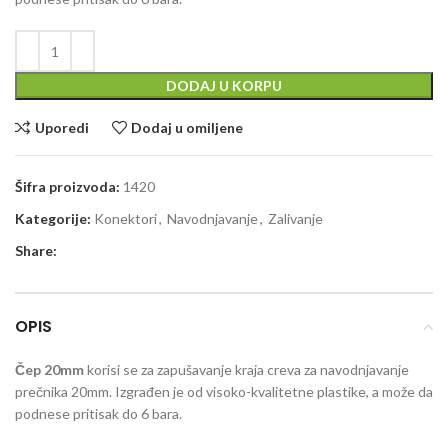
DODAJ U KORPU
Uporedi
Dodaj u omiljene
Šifra proizvoda:
1420
Kategorije:
Konektori
,
Navodnjavanje
,
Zalivanje
Share:
OPIS
Čep 20mm
korisi se za zapušavanje kraja creva za navodnjavanje
prečnika 20mm. Izgrađen je od visoko-kvalitetne plastike, a može da
podnese pritisak do 6 bara.