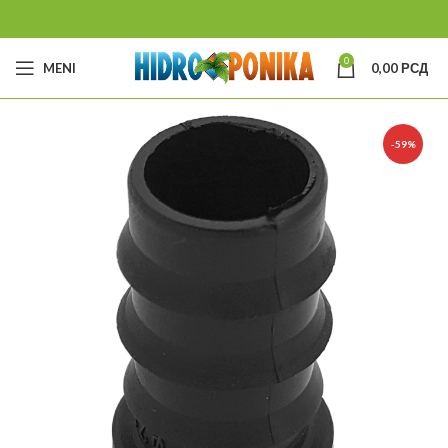
0
MENI
0,00
РСД
-59%