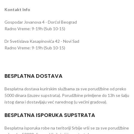
Kontakt Info
Gospodar Jovanova 4 - Dorćol Beograd
Radno Vreme: 9-19h (Sub 10-15)
Dr Svetislava Kasapinovića 42 - Novi Sad
Radno Vreme: 9-19h (Sub 10-15)
BESPLATNA DOSTAVA
Besplatna dostava kurirskim službama za sve porudžbine od preko
5000 dinara (izuzev supstrata). Porudžbine primljene do 13h se šalju
istog dana i dostavljaju već narednog (u većini gradova).
BESPLATNA ISPORUKA SUPSTRATA
Besplatna isporuka robe na teritoriji Srbije vrši se za sve porudžbine