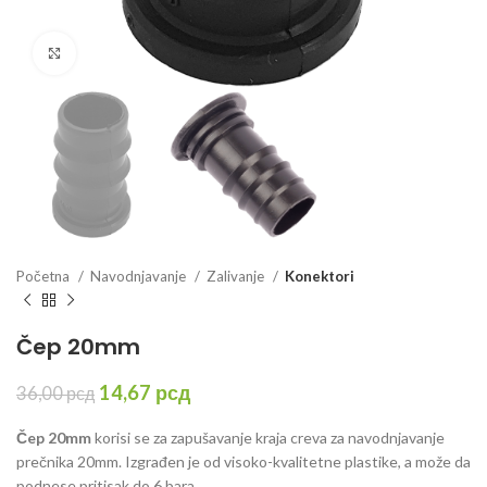
Click to enlarge
Početna
Navodnjavanje
Zalivanje
Konektori
Čep 20mm
Originalna
Trenutna
14,67
рсд
36,00
рсд
cena
cena
je
je:
Čep 20mm
korisi se za zapušavanje kraja creva za navodnjavanje
bila:
14,67 рсд.
prečnika 20mm. Izgrađen je od visoko-kvalitetne plastike, a može da
36,00 рсд.
podnese pritisak do 6 bara.