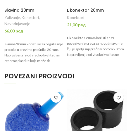
Slavina 20mm
L konektor 20mm
Zalivanje
,
Konektori
,
Konektori
Navodnjavanje
21,00
рсд
66,00
рсд
L konektor 20mm
koristi se za
povezivanje creva za navodnjavanje
Slavina 20mm
koristi se za regulisanje
čiji je spoljašnji prečnik otvora 20mm.
protoka u crevima prečnika 20 mm.
Napravljen je od visoko kvalitetne
Napravljena je od visoko-kvalitetne i
plastike. Podnosi pritisak do 6 bara.
otporne plastike koja može da
podnese pritisak do 6 bara.
POVEZANI PROIZVODI