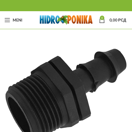
0
MENI
0,00
РСД