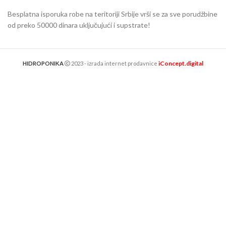
Besplatna isporuka robe na teritoriji Srbije vrši se za sve porudžbine
od preko 50000 dinara uključujući i supstrate!
iConcept.digital
HIDROPONIKA
2023 - izrada internet prodavnice