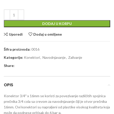
DODAJ U KORPU
Uporedi
Dodaj u omiljene
Šifra proizvoda:
0016
Kategorije:
Konektori
,
Navodnjavanje
,
Zalivanje
Share:
OPIS
Konektor 3/4″ x 16mm se koristi za povezivanje različitih spojnica
prečnika 3/4 cola sa crevom za navodnjavanje čiji je otvor prečnika
16mm. Ovi konektori su napraljeni od plastike visokog kvaliteta koja
može da podnese pritisak do 6 bar-a.