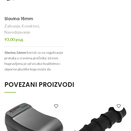
Slavina 16mm
Zalivanje
,
Konektori
,
Navodnjavanje
93,00
рсд
Slavina 16mm
koristi se za regulisanje
protoka u crevima prečnika 16 mm.
Napravljena je od visoko-kvalitetne i
otporne plastike koja može da
podnese pritisak do 6 bara.
POVEZANI PROIZVODI