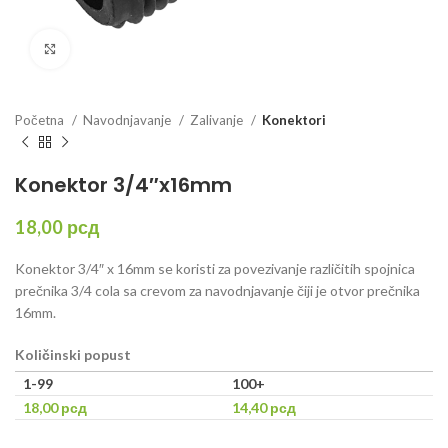
Click to enlarge
Početna
Navodnjavanje
Zalivanje
Konektori
Konektor 3/4″x16mm
18,00
рсд
Konektor 3/4″ x 16mm se koristi za povezivanje različitih spojnica
prečnika 3/4 cola sa crevom za navodnjavanje čiji je otvor prečnika
16mm.
Količinski popust
1-99
100+
18,00
рсд
14,40
рсд