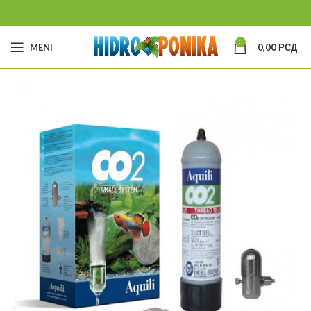
0
MENI
0,00
РСД