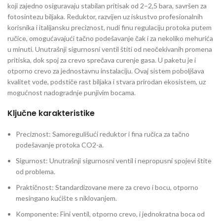
koji zajedno osiguravaju stabilan pritisak od 2–2,5 bara, savršen za
fotosintezu biljaka. Reduktor, razvijen uz iskustvo profesionalnih
korisnika i italijansku preciznost, nudi finu regulaciju protoka putem
ručice, omogućavajući tačno podešavanje čak i za nekoliko mehurića
u minuti. Unutrašnji sigurnosni ventil štiti od neočekivanih promena
pritiska, dok spoj za crevo sprečava curenje gasa. U paketu je i
otporno crevo za jednostavnu instalaciju. Ovaj sistem poboljšava
kvalitet vode, podstiče rast biljaka i stvara prirodan ekosistem, uz
mogućnost nadogradnje punjivim bocama.
Ključne karakteristike
Preciznost:
Samoregulišući reduktor i fina ručica za tačno
podešavanje protoka CO2-a.
Sigurnost:
Unutrašnji sigurnosni ventil i nepropusni spojevi štite
od problema.
Praktičnost:
Standardizovane mere za crevo i bocu, otporno
mesingano kućište s niklovanjem.
Komponente:
Fini ventil, otporno crevo, i jednokratna boca od