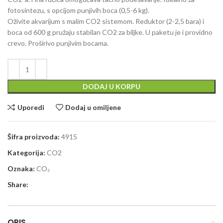
fotosintezu, s opcijom punjivih boca (0,5-6 kg).
Oživite akvarijum s
malim CO2 sistemom
. Reduktor (2-2,5 bara) i
boca od 600 g pružaju stabilan CO2 za biljke. U paketu je i providno
crevo. Proširivo punjivim bocama.
DODAJ U KORPU
Uporedi
Dodaj u omiljene
Šifra proizvoda:
4915
Kategorija:
CO2
Oznaka:
CO₂
Share:
OPIS