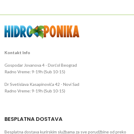
čelika, otporan na visok pritisak.
isključivanje dovoda CO2 (npr. noću ili
po tajmeru). Visokokvalitetan i
pouzdan ventil za akvaristiku i
hidroponiku.
Kontakt Info
Gospodar Jovanova 4 - Dorćol Beograd
Radno Vreme: 9-19h (Sub 10-15)
Dr Svetislava Kasapinovića 42 - Novi Sad
Radno Vreme: 9-19h (Sub 10-15)
BESPLATNA DOSTAVA
Besplatna dostava kurirskim službama za sve porudžbine od preko