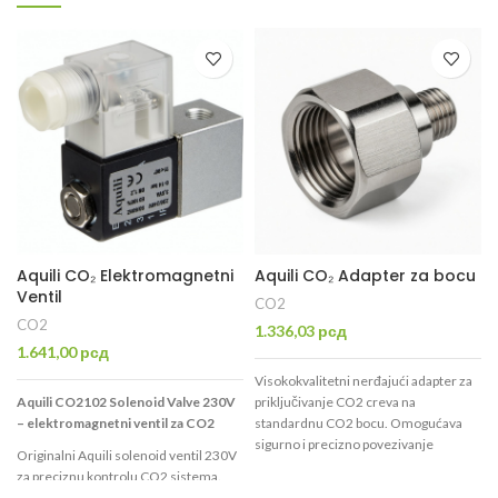
Aquili CO₂ Elektromagnetni
Aquili CO₂ Adapter za bocu
Ventil
CO2
CO2
1.336,03
рсд
1.641,00
рсд
Visokokvalitetni nerđajući adapter za
Aquili CO2102 Solenoid Valve 230V
priključivanje CO2 creva na
– elektromagnetni ventil za CO2
standardnu CO2 bocu. Omogućava
sigurno i precizno povezivanje
Originalni Aquili solenoid ventil 230V
reduktora ili solenoid ventila na bocu
za preciznu kontrolu CO2 sistema.
sa CO2. Izrađen od punog nerđajućeg
Omogućava automatsko uključivanje i