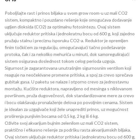
Poboljšajte rast i prinos biljaka u svom grow room-u uz m
ali CO2
sistem
, kompaktno i pouzdano rešenje koje omogućava dodavanje
ugljen dioksida (CO2) za optimalnu fotosintezu. Ovaj sistem
uključuje reduktor pritiska i jednokratnu bocu od 600 g, koji zajedno
pružaju stalnu i preciznu isporuku CO2-a. Reduktor je opremljen
finim točkićem za regulaciju, omogućavajući tačno podešavanje
protoka, čak i za nekoliko mehurića u minuti, dok samoregulirajući
sistem osigurava doslednost tokom celog perioda uzgoja.
Sigurnost je zagarantovana unutrašnjim sigurnosnim ventilom koji
reaguje na neočekivane promene pritiska, a spoj za crevo sprečava
gubitak gasa. U paketu se nalaze i otporno crevo za jednostavnu
montažu. Kućište reduktora, napravljeno od mesinga s niklovanom
površinom, pruža dugovečnost, dok standardizovane mere za crevo
i bocu olakšavaju pronalaženje delova po povoljnim cenama. Sistem
je idealan za uzgajivače koji žele unaprediti prinos, uz mogućnost
proširenja punjivim bocama od 0,5 kg, 2 kg ili 6 kg.
Oživite svoj akvarijum bujnim zelenilom uz
mali CO2 sistem
,
praktično i efikasno rešenje za podršku rasta akvarijumskih biljaka.
Ovaj sistem uključuje reduktor pritiska i jednokratnu bocu od 600 g,