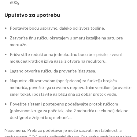
600g
Uputstvo za upotrebu
Postavite bocu uspravno, daleko od izvora topline.
Zatvorite finu ručicu okretajem u smeru kazaljke na satu pre
montaže.
Pričvrstite reduktor na jednokratnu bocu bez prisile, svesni
mogućeg kratkog izliva gasa iz otvora na reduktoru.
Lagano otvorite ručicu da proverite izlaz gasa.
Napunite difuzor vodom (npr. špricom) za funkciju brojača
mehurića, povežite ga crevom s nepovratnim ventilom (proverite
smer toka), i postavite ga blizu dna uz dobar protok vode.
Povežite sistem i postepeno podešavajte protok ručicom
(polovinom kruga za početak, oko 2 mehurića u sekundi) dok ne
dostignete željeni broj mehurića.
Napomena:
Prebrzo podešavanje može izazvati nestabilnost, a
prekomeran CO2 može naštetiti ribama. Proverite stabilnost nakon