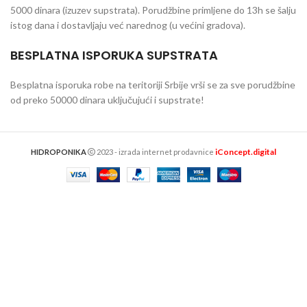
5000 dinara (izuzev supstrata). Porudžbine primljene do 13h se šalju
istog dana i dostavljaju već narednog (u većini gradova).
BESPLATNA ISPORUKA SUPSTRATA
Besplatna isporuka robe na teritoriji Srbije vrši se za sve porudžbine
od preko 50000 dinara uključujući i supstrate!
iConcept.digital
HIDROPONIKA
2023 - izrada internet prodavnice