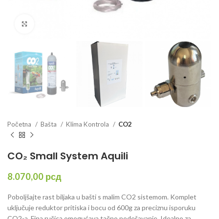
Click to enlarge
Početna
Bašta
Klima Kontrola
CO2
CO₂ Small System Aquili
8.070,00
рсд
Poboljšajte rast biljaka u bašti s
malim CO2 sistemom
. Komplet
uključuje reduktor pritiska i bocu od 600g za preciznu isporuku
CO2-a. Fina ručica omogućava tačno podešavanje. Idealno za