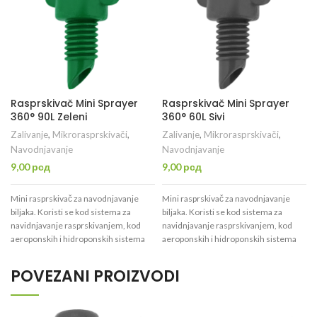
Rasprskivač Mini Sprayer
Rasprskivač Mini Sprayer
360° 90L Zeleni
360° 60L Sivi
Zalivanje
,
Mikrorasprskivači
,
Zalivanje
,
Mikrorasprskivači
,
Navodnjavanje
Navodnjavanje
9,00
рсд
9,00
рсд
Mini rasprskivač za navodnjavanje
Mini rasprskivač za navodnjavanje
biljaka. Koristi se kod sistema za
biljaka. Koristi se kod sistema za
b
navidnjavanje rasprskivanjem, kod
navidnjavanje rasprskivanjem, kod
aeroponskih i hidroponskih sistema
aeroponskih i hidroponskih sistema
navodnjavanja biljaka. Imaju ugao
navodnjavanja biljaka. Imaju ugao
navodnjavanja 360° i više varijanti
navodnjavanja 360° i više varijanti
POVEZANI PROIZVODI
količine protoka.
količine protoka.