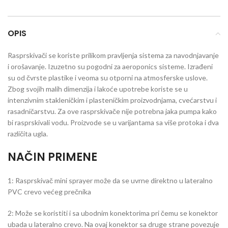
OPIS
Rasprskivači se koriste prilikom pravljenja sistema za navodnjavanje
i orošavanje. Izuzetno su pogodni za aeroponics sisteme. Izrađeni
su od čvrste plastike i veoma su otporni na atmosferske uslove.
Zbog svojih malih dimenzija i lakoće upotrebe koriste se u
intenzivnim stakleničkim i plasteničkim proizvodnjama, cvećarstvu i
rasadničarstvu. Za ove rasprskivače nije potrebna jaka pumpa kako
bi rasprskivali vodu. Proizvode se u varijantama sa više protoka i dva
različita ugla.
NAČIN PRIMENE
1: Rasprskivač mini sprayer može da se uvrne direktno u lateralno
PVC crevo većeg prečnika
2: Može se koristiti i sa ubodnim konektorima pri čemu se konektor
ubada u lateralno crevo. Na ovaj konektor sa druge strane povezuje