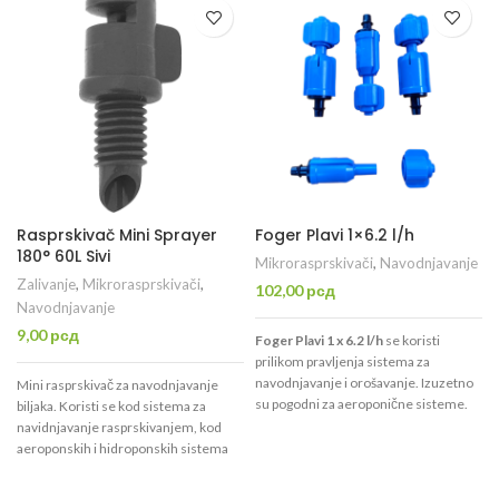
Rasprskivač Mini Sprayer
Foger Plavi 1×6.2 l/h
180° 60L Sivi
Mikrorasprskivači
,
Navodnjavanje
Zalivanje
,
Mikrorasprskivači
,
102,00
рсд
Navodnjavanje
9,00
рсд
Foger Plavi 1 x 6.2 l/h
se koristi
prilikom pravljenja sistema za
navodnjavanje i orošavanje. Izuzetno
Mini rasprskivač za navodnjavanje
su pogodni za aeroponične sisteme.
biljaka. Koristi se kod sistema za
b
navidnjavanje rasprskivanjem, kod
aeroponskih i hidroponskih sistema
navodnjavanja biljaka. Imaju ugao
navodnjavanja 180° i više varijanti