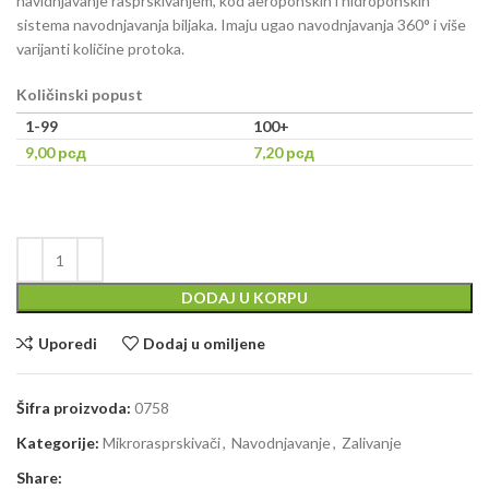
navidnjavanje rasprskivanjem, kod aeroponskih i hidroponskih
sistema navodnjavanja biljaka. Imaju ugao navodnjavanja 360° i više
varijanti količine protoka.
Količinski popust
1-99
100+
9,00
рсд
7,20
рсд
DODAJ U KORPU
Uporedi
Dodaj u omiljene
Šifra proizvoda:
0758
Kategorije:
Mikrorasprskivači
,
Navodnjavanje
,
Zalivanje
Share: