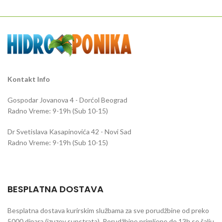
količine protoka.
Kontakt Info
Gospodar Jovanova 4 - Dorćol Beograd
Radno Vreme: 9-19h (Sub 10-15)
Dr Svetislava Kasapinovića 42 - Novi Sad
Radno Vreme: 9-19h (Sub 10-15)
BESPLATNA DOSTAVA
Besplatna dostava kurirskim službama za sve porudžbine od preko
5000 dinara (izuzev supstrata). Porudžbine primljene do 13h se šalju