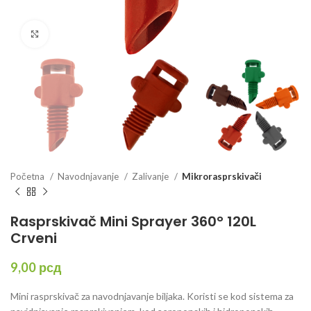
Click to enlarge
Početna
Navodnjavanje
Zalivanje
Mikrorasprskivači
Rasprskivač Mini Sprayer 360° 120L
Crveni
9,00
рсд
Mini rasprskivač za navodnjavanje biljaka. Koristi se kod sistema za