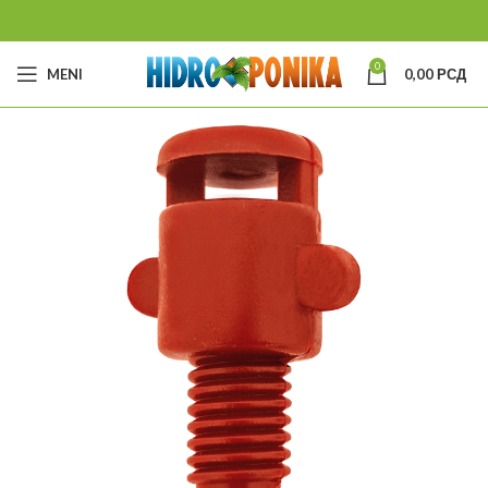
0
MENI
0,00
РСД