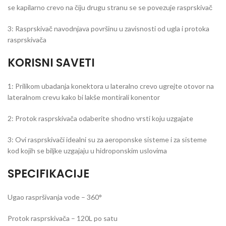
se kapilarno crevo na čiju drugu stranu se se povezuje rasprskivač
3: Rasprskivač navodnjava površinu u zavisnosti od ugla i protoka
rasprskivača
KORISNI SAVETI
1: Prilikom ubadanja konektora u lateralno crevo ugrejte otovor na
lateralnom crevu kako bi lakše montirali konentor
2: Protok rasprskivača odaberite shodno vrsti koju uzgajate
3: Ovi rasprskivači idealni su za aeroponske sisteme i za sisteme
kod kojih se biljke uzgajaju u hidroponskim uslovima
SPECIFIKACIJE
Ugao raspršivanja vode – 360°
Protok rasprskivača – 120L po satu