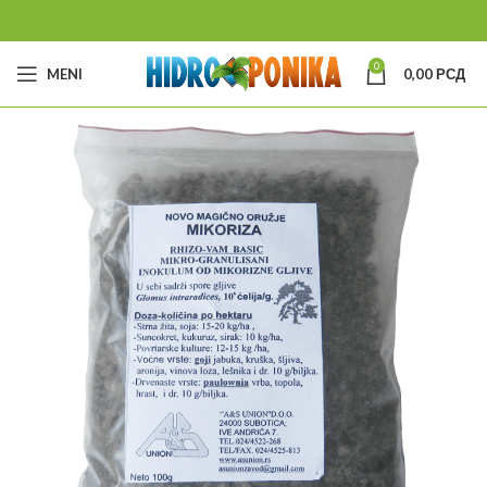
0
MENI
0,00
РСД