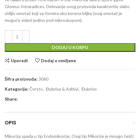
Glomus Intraradices. Delovanje ovog proizvoda karakteriše slabo
vidljiv omotač koji se formira oko korena biljke (ovaj omotač je
moguće videti jedino pod mikroskopom).
DODAJ U KORPU
Uporedi
Dodaj u omiljene
Šifra proizvoda:
3060
Kategorije:
Čvrsto
,
Đubriva & Aditivi
,
Đubrivo
Share:
OPIS
Mikoriza spada u tip Endomikorize. Ovaj tip Mikorize je mnogo češći