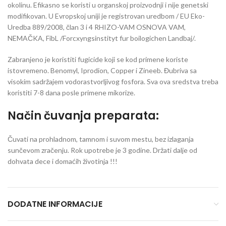
okolinu. Efikasno se koristi u organskoj proizvodnji i nije genetski
modifikovan. U Evropskoj uniji je registrovan uredbom / EU Eko-
Uredba 889/2008, član 3 i 4 RHIZO-VAM OSNOVA VAM,
NEMAČKA, FibL /Forcxyngsinstityt fur boilogichen Landbaj/.
Zabranjeno je koristiti fugicide koji se kod primene koriste
istovremeno. Benomyl, Iprodion, Copper i Zineeb. Đubriva sa
visokim sadržajem vodorastvorljivog fosfora. Sva ova sredstva treba
koristiti 7-8 dana posle primene mikorize.
Način čuvanja preparata:
Čuvati na prohladnom, tamnom i suvom mestu, bez izlaganja
sunčevom zračenju. Rok upotrebe je 3 godine. Držati dalje od
dohvata dece i domaćih životinja !!!
DODATNE INFORMACIJE