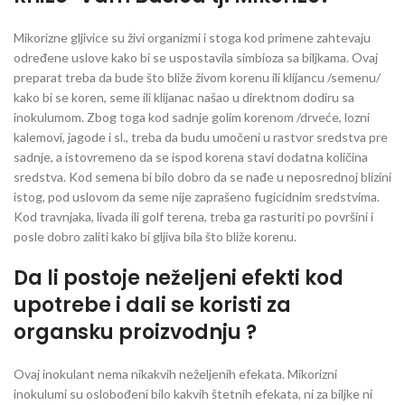
Mikorizne gljivice su živi organizmi i stoga kod primene zahtevaju
određene uslove kako bi se uspostavila simbioza sa biljkama. Ovaj
preparat treba da bude što bliže živom korenu ili klijancu /semenu/
kako bi se koren, seme ili klijanac našao u direktnom dodiru sa
inokulumom. Zbog toga kod sadnje golim korenom /drveće, lozni
kalemovi, jagode i sl., treba da budu umočeni u rastvor sredstva pre
sadnje, a istovremeno da se ispod korena stavi dodatna količina
sredstva. Kod semena bi bilo dobro da se nađe u neposrednoj blizini
istog, pod uslovom da seme nije zaprašeno fugicidnim sredstvima.
Kod travnjaka, livada ili golf terena, treba ga rasturiti po površini i
posle dobro zaliti kako bi gljiva bila što bliže korenu.
Da li postoje neželjeni efekti kod
upotrebe i dali se koristi za
organsku proizvodnju ?
Ovaj inokulant nema nikakvih neželjenih efekata. Mikorizni
inokulumi su oslobođeni bilo kakvih štetnih efekata, ni za biljke ni