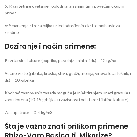
5: Kvalitetnije cvetanje i oplodnja, a samim tim i povećan ukupni
prinos
6: Smanjenje stresa biljka usled određenih ekstremnih uslova
sredine
Doziranje i način primene:
Povrtarske kulture (paprika, paradajz, salata, i dr.) – 12kg/ha
Voćne vrste (jabuka, kruška, šljiva, godži, aronija, vinova loza, lešnik, i
dr.) – 10 g/biljka
Kod već zasnovanih zasada moguće je injektiranjem uneti granule u
zonu korena (10-15 g/biljka, u zavisnosti od starosti biljne kulture)
Za supstrate – 3-4 kg/m3
Šta je važno znati prilikom primene
Rhizo-Vam Basica tj. Mikorize?