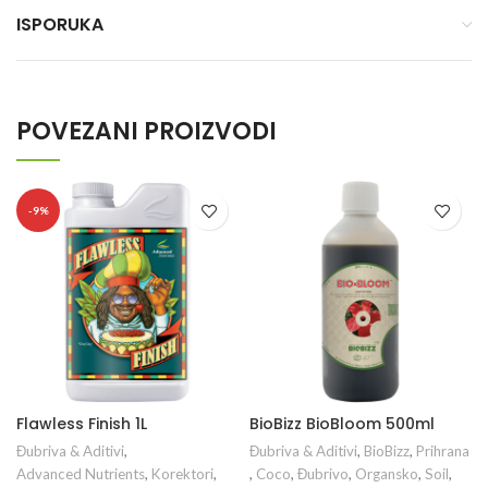
ISPORUKA
POVEZANI PROIZVODI
-9%
Flawless Finish 1L
BioBizz BioBloom 500ml
Đubriva & Aditivi
,
Đubriva & Aditivi
,
BioBizz
,
Prihrana
Advanced Nutrients
,
Korektori
,
,
Coco
,
Đubrivo
,
Organsko
,
Soil
,