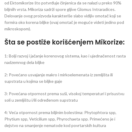
od Ektomikorize što potvrđuje činjenica da se nalazi u preko 90%
biljniih vrsta. Mikoriza sadrži spore gljive Glomus Intraradices.
Delovanje ovog proizvoda karakteriše slabo vidljiv omotač koji se
formira oko korena biljke (ovaj omotač je moguće videti jedino pod
mikroskopom).
Šta se postiže korišćenjem Mikorize:
1: Bolji razvoj i jačanje korenovog sistema, kao i ujednačenost rasta
nadzemnog dela biljke
2: Povećano usvajanje makro i mirkoelemenata iz zemljišta ili
supstrata u kojima se biljke gaje
3: Povećana otpornost prema suši, visokoj temperaturi i prisustvu
soli u zemljištu i/ili određenom supstratu
4: Veća otpornost prema biljinim bolestima: Phytophtora spp,
Phytium spp, Veticilium spp, Phyrochaeta spp. Primećeno je i
dejstvo na smanjenje nematode kod povrtarskih kultura