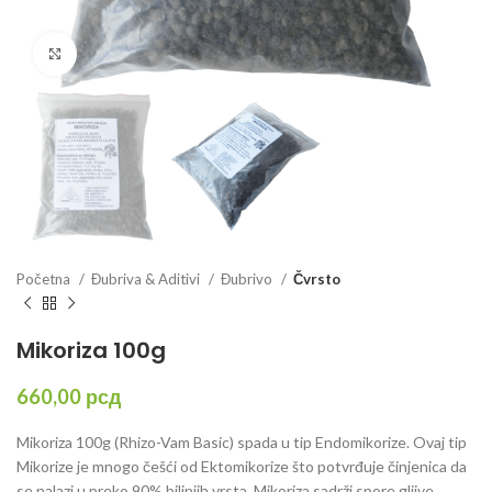
Click to enlarge
Početna
Đubriva & Aditivi
Đubrivo
Čvrsto
Mikoriza 100g
660,00
рсд
Mikoriza 100g (Rhizo-Vam Basic) spada u tip Endomikorize. Ovaj tip
Mikorize je mnogo češći od Ektomikorize što potvrđuje činjenica da
se nalazi u preko 90% biljniih vrsta. Mikoriza sadrži spore gljive