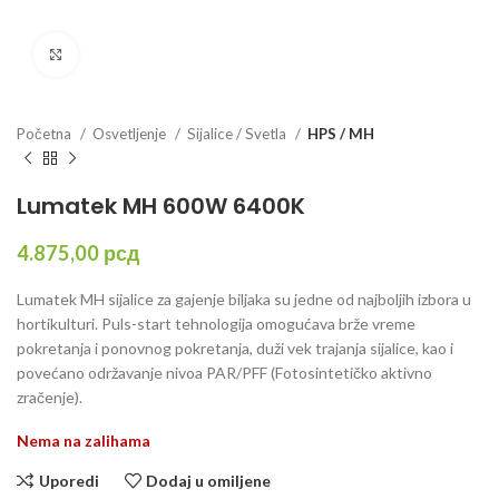
Click to enlarge
Početna
Osvetljenje
Sijalice / Svetla
HPS / MH
Lumatek MH 600W 6400K
4.875,00
рсд
Lumatek MH sijalice za gajenje biljaka su jedne od najboljih izbora u
hortikulturi. Puls-start tehnologija omogućava brže vreme
pokretanja i ponovnog pokretanja, duži vek trajanja sijalice, kao i
povećano održavanje nivoa PAR/PFF (Fotosintetičko aktivno
zračenje).
Nema na zalihama
Uporedi
Dodaj u omiljene