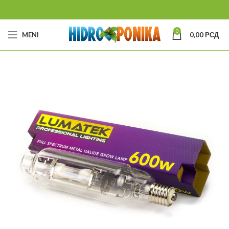
0
MENI
0,00
РСД