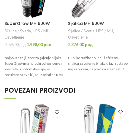
SuperGrow MH 600W
Sijalica MH 600W
Sijalice / Svetla
,
HPS / MH
,
Sijalice / Svetla
,
HPS / MH
,
Osvetljenje
Osvetljenje
Originalna
Trenutna
1.998,00
рсд
2.376,00
рсд
3.096,00
рсд
cena
cena
je
je:
Najpouzdaniji izbor za gajenje biljaka!
Ukoliko tražite solidnu i efikasnu
bila:
1.998,00 рсд.
SuperGrow ima najbolji odnos cene i
sijalicu za gajenje biljaka u fazi rasta po
3.096,00 рсд.
kvaliteta, a pritom daje sjajne
najnižoj ceni, na pravom ste mestu!
rezultate za sve biljke! Koristi se u fazi
vegetacije (period rasta/listanja) .
POVEZANI PROIZVODI