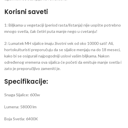
Korisni saveti
1: Biljkama u vegetaciji (period rasta/listanja) nije uopšte potrebno
mnogo svetla, čak četiri puta manje nego u cvetanju!
2: Lumatek MH sijalice imaju životni vek od oko 10000 sati! Ali,
hortokulturisti preporučuju da se sijalice menjaju na do 18 meseci,
kako bi se osigurali najpogodniji uslovi vašim biljkama. Nakon
određenog vremena ova sijalica će početi da emituje manje svetla i
zato je preporučljivo zameniti je.
Specifikacije:
Snaga Sijalice: 600w
Lumena: 58000 lm
Boja Svetla: 6400K