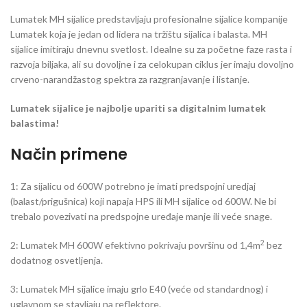
Lumatek MH sijalice predstavljaju profesionalne sijalice kompanije
Lumatek koja je jedan od lidera na tržištu sijalica i balasta. MH
sijalice imitiraju dnevnu svetlost. Idealne su za početne faze rasta i
razvoja biljaka, ali su dovoljne i za celokupan ciklus jer imaju dovoljno
crveno-narandžastog spektra za razgranjavanje i listanje.
Lumatek sijalice je najbolje upariti sa digitalnim lumatek
balastima!
Način primene
1: Za sijalicu od 600W potrebno je imati predspojni uredjaj
(balast/prigušnica) koji napaja HPS ili MH sijalice od 600W. Ne bi
trebalo povezivati na predspojne uređaje manje ili veće snage.
2
2: Lumatek MH 600W efektivno pokrivaju površinu od 1,4m
bez
dodatnog osvetljenja.
3: Lumatek MH sijalice imaju grlo E40 (veće od standardnog) i
uglavnom se stavljaju na reflektore.