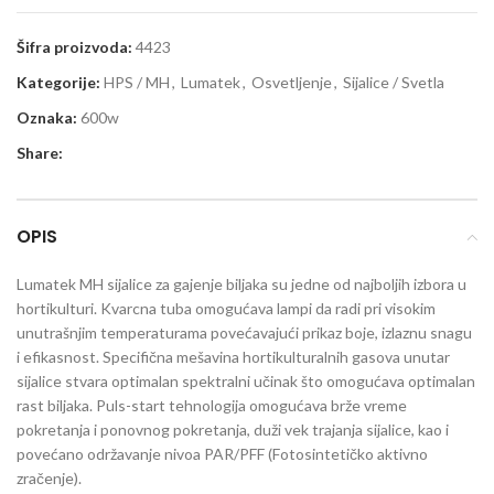
Šifra proizvoda:
4423
Kategorije:
HPS / MH
,
Lumatek
,
Osvetljenje
,
Sijalice / Svetla
Oznaka:
600w
Share:
OPIS
Lumatek MH sijalice za gajenje biljaka su jedne od najboljih izbora u
hortikulturi. Kvarcna tuba omogućava lampi da radi pri visokim
unutrašnjim temperaturama povećavajući prikaz boje, izlaznu snagu
i efikasnost. Specifična mešavina hortikulturalnih gasova unutar
sijalice stvara optimalan spektralni učinak što omogućava optimalan
rast biljaka. Puls-start tehnologija omogućava brže vreme
pokretanja i ponovnog pokretanja, duži vek trajanja sijalice, kao i
povećano održavanje nivoa PAR/PFF (Fotosintetičko aktivno
zračenje).