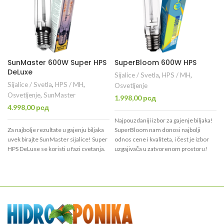
SunMaster 600W Super HPS
SuperBloom 600W HPS
DeLuxe
Sijalice / Svetla
,
HPS / MH
,
Sijalice / Svetla
,
HPS / MH
,
Osvetljenje
Osvetljenje
,
SunMaster
1.998,00
рсд
4.998,00
рсд
Najpouzdaniji izbor za gajenje biljaka!
Za najbolje rezultate u gajenju biljaka
SuperBloom nam donosi najbolji
uvek birajte SunMaster sijalice! Super
odnos cene i kvaliteta, i čest je izbor
HPS DeLuxe se koristi u fazi cvetanja.
uzgajivača u zatvorenom prostoru!