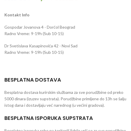
Kontakt Info
Gospodar Jovanova 4 - Dorćol Beograd
Radno Vreme: 9-19h (Sub 10-15)
Dr Svetislava Kasapinovića 42 - Novi Sad
Radno Vreme: 9-19h (Sub 10-15)
BESPLATNA DOSTAVA
Besplatna dostava kurirskim službama za sve porudžbine od preko
5000 dinara (izuzev supstrata). Porudžbine primljene do 13h se šalju
istog dana i dostavljaju već narednog (u većini gradova).
BESPLATNA ISPORUKA SUPSTRATA
Besplatna isporuka robe na teritoriji Srbije vrši se za sve porudžbine