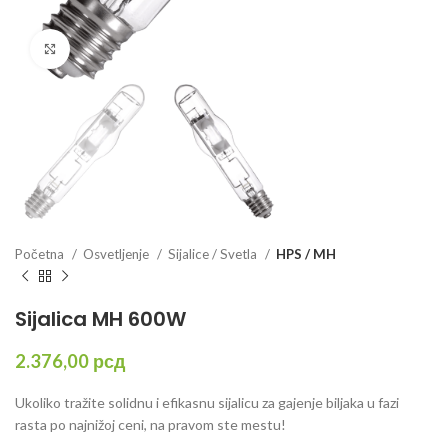
Click to enlarge
Početna
Osvetljenje
Sijalice / Svetla
HPS / MH
Sijalica MH 600W
2.376,00
рсд
Ukoliko tražite solidnu i efikasnu sijalicu za gajenje biljaka u fazi
rasta po najnižoj ceni, na pravom ste mestu!