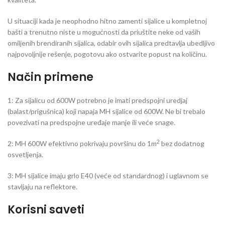
U situaciji kada je neophodno hitno zamenti sijalice u kompletnoj
bašti a trenutno niste u mogućnosti da priuštite neke od vaših
omiljenih brendiranih sijalica, odabir ovih sijalica predtavlja ubedljivo
najpovoljnije rešenje, pogotovu ako ostvarite popust na količinu.
Način primene
1: Za sijalicu od 600W potrebno je imati predspojni uredjaj
(balast/prigušnica) koji napaja MH sijalice od 600W. Ne bi trebalo
povezivati na predspojne uređaje manje ili veće snage.
2
2: MH 600W efektivno pokrivaju površinu do 1m
bez dodatnog
osvetljenja.
3: MH sijalice imaju grlo E40 (veće od standardnog) i uglavnom se
stavljaju na reflektore.
Korisni saveti