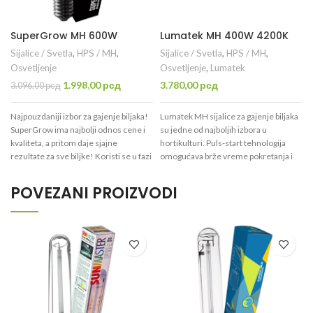
SuperGrow MH 600W
Lumatek MH 400W 4200K
Sijalice / Svetla
,
HPS / MH
,
Sijalice / Svetla
,
HPS / MH
,
Osvetljenje
Osvetljenje
,
Lumatek
Originalna
Trenutna
1.998,00
рсд
3.780,00
рсд
3.096,00
рсд
cena
cena
je
je:
Najpouzdaniji izbor za gajenje biljaka!
Lumatek MH sijalice za gajenje biljaka
bila:
1.998,00 рсд.
SuperGrow ima najbolji odnos cene i
su jedne od najboljih izbora u
3.096,00 рсд.
kvaliteta, a pritom daje sjajne
hortikulturi. Puls-start tehnologija
rezultate za sve biljke! Koristi se u fazi
omogućava brže vreme pokretanja i
vegetacije (period rasta/listanja) .
ponovnog pokretanja, duži vek
trajanja sijalice, kao i povećano
POVEZANI PROIZVODI
održavanje nivoa PAR/PFF
(Fotosintetičko aktivno zračenje).