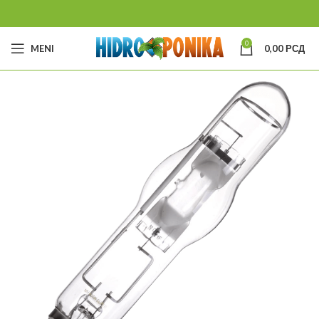
0
MENI
0,00
РСД