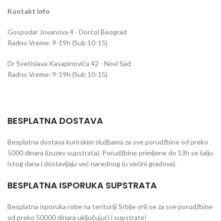
Kontakt Info
Gospodar Jovanova 4 - Dorćol Beograd
Radno Vreme: 9-19h (Sub 10-15)
Dr Svetislava Kasapinovića 42 - Novi Sad
Radno Vreme: 9-19h (Sub 10-15)
BESPLATNA DOSTAVA
Besplatna dostava kurirskim službama za sve porudžbine od preko
5000 dinara (izuzev supstrata). Porudžbine primljene do 13h se šalju
istog dana i dostavljaju već narednog (u većini gradova).
BESPLATNA ISPORUKA SUPSTRATA
Besplatna isporuka robe na teritoriji Srbije vrši se za sve porudžbine
od preko 50000 dinara uključujući i supstrate!