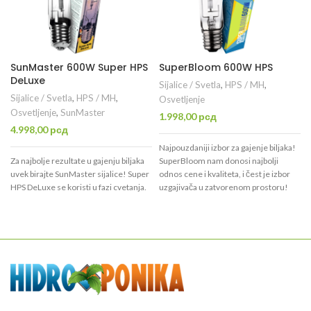
SunMaster 600W Super HPS
SuperBloom 600W HPS
DeLuxe
Sijalice / Svetla
,
HPS / MH
,
Sijalice / Svetla
,
HPS / MH
,
Osvetljenje
Osvetljenje
,
SunMaster
1.998,00
рсд
4.998,00
рсд
Najpouzdaniji izbor za gajenje biljaka!
Za najbolje rezultate u gajenju biljaka
SuperBloom nam donosi najbolji
uvek birajte SunMaster sijalice! Super
odnos cene i kvaliteta, i čest je izbor
HPS DeLuxe se koristi u fazi cvetanja.
uzgajivača u zatvorenom prostoru!