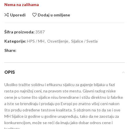
Nema na zalihama
Uporedi
Dodaj u omiljene
Šifra proizvoda:
3587
Kategorije:
HPS / MH
,
Osvetljenje
,
Sijalice / Svetla
Share:
OPIS
Ukoliko tražite solidnu i efikasnu sijalicu za gajenje biljaka u fazi
rasta po najnižoj ceni, na pravom ste mestu. Glavni razlog niske
cene je u tome što sijalice nisu brendirane i stižu direktno iz fabrike
a iste se brendiraju i prodaju po Evropi po znatno višoj ceni nakon
što prođu određene testove kvaliteta. S obzirom na to da se i ove
MH Sijalice iz godine u godine unapređuju, tako da ne zaostaju za
konkurencijom, može se reći da imaju jako dobar odnos cene i
kvaliteta.