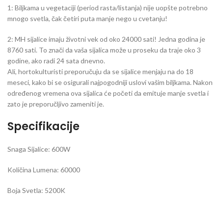
1: Biljkama u vegetaciji (period rasta/listanja) nije uopšte potrebno
mnogo svetla, čak četiri puta manje nego u cvetanju!
2: MH sijalice imaju životni vek od oko 24000 sati! Jedna godina je
8760 sati. To znači da vaša sijalica može u proseku da traje oko 3
godine, ako radi 24 sata dnevno.
Ali, hortokulturisti preporučuju da se sijalice menjaju na do 18
meseci, kako bi se osigurali najpogodniji uslovi vašim biljkama. Nakon
određenog vremena ova sijalica će početi da emituje manje svetla i
zato je preporučljivo zameniti je.
Specifikacije
Snaga Sijalice: 600W
Količina Lumena: 60000
Boja Svetla: 5200K