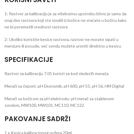
1: Rastvor za kalibraciju je za višekratnu upotrebu bitno je samo da
onaj deo rastvora koji ste izvukli iz bočice ne vraćate u bočicu kako
ne bi poremetili vrednost rastvora
2: Ukoliko koristite kesice rastvora, rastvor ne morate sipati u
menzure ili posude, već sondu možete uroniti direktno u kesicu
SPECIFIKACIJE
Rastvor za kalibraciju 7.01 koristi se kod sledećih merača
Merači sa čepom: pH Ekonomik, pH 600, pH 55, pH 56, HM Digital
Merači sa bočicom za pH elektrodu: pH merač sa staklenom
sondom, MW100, MW101, MC110, MC122
PAKOVANJE SADRŽI
1 x Kesica kalibracionog pufera 20ml