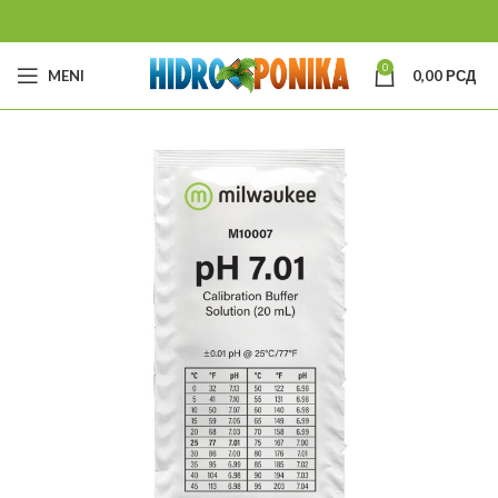
0
MENI
0,00
РСД