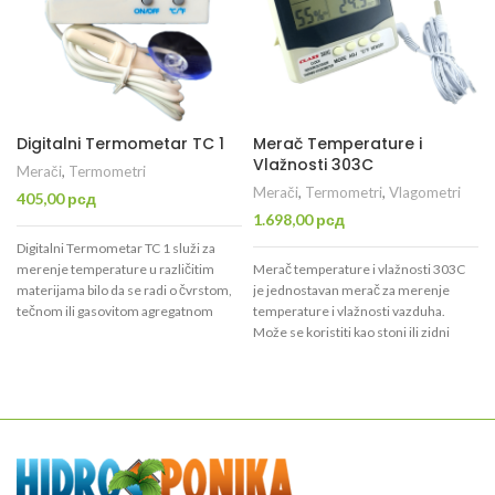
Digitalni Termometar TC 1
Merač Temperature i
Vlažnosti 303C
Merači
,
Termometri
Merači
,
Termometri
,
Vlagometri
405,00
рсд
1.698,00
рсд
Digitalni Termometar TC 1 služi za
merenje temperature u različitim
Merač temperature i vlažnosti 303C
materijama bilo da se radi o čvrstom,
je jednostavan merač za merenje
tečnom ili gasovitom agregatnom
temperature i vlažnosti vazduha.
stanju. Najčešće se koristi za merenje
Može se koristiti kao stoni ili zidni
temperature u frižiderima,
merač. Poseduje mogućnost merenja
zamrzivačima za sladoled,
dve temperature: na sondi merača
akvarijumima, plastenicima i
koja se nalazi na kablu dužine 2m, i na
staklenicima, automobilima i
senzoru koji se nalazi u samom
poljoprivrednoj mehanizaciji, kućnim
kućištu merača. Memoriše najviše i
prostorijama.
najniže izmerene vrednosti
temperature i vlažnosti vazduha za