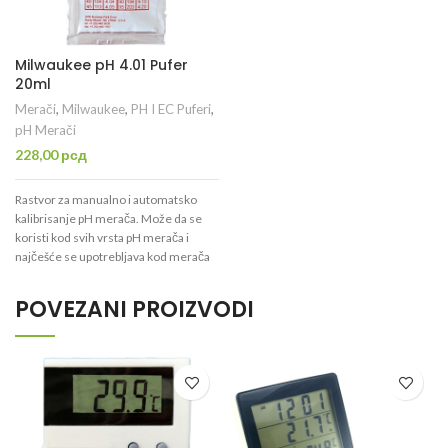
Milwaukee pH 4.01 Pufer
20ml
Merači
,
Milwaukee
,
PH I EC Puferi
,
pH Merači
228,00
рсд
Rastvor za manualno i automatsko
kalibrisanje pH merača. Može da se
koristi kod svih vrsta pH merača i
najčešće se upotrebljava kod merača
za je potrebno više od jedne
kalibracione tačke prilikom
POVEZANI PROIZVODI
podešavanja