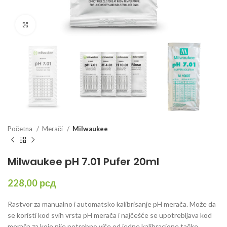
Click to enlarge
Početna
Merači
Milwaukee
Milwaukee pH 7.01 Pufer 20ml
228,00
рсд
Rastvor za manualno i automatsko kalibrisanje pH merača. Može da
se koristi kod svih vrsta pH merača i najčešće se upotrebljava kod
merača za koje nije potrebno više od jedne kalibracione tačke