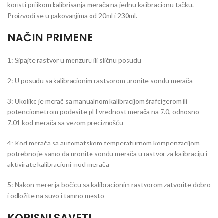
koristi prilikom kalibrisanja merača na jednu kalibracionu tačku.
Proizvodi se u pakovanjima od 20ml i 230ml.
NAČIN PRIMENE
1: Sipajte rastvor u menzuru ili sličnu posudu
2: U posudu sa kalibracionim rastvorom uronite sondu merača
3: Ukoliko je merač sa manualnom kalibracijom šrafcigerom ili
potenciometrom podesite pH vrednost merača na 7.0, odnosno
7.01 kod merača sa vezom preciznošću
4: Kod merača sa automatskom temperaturnom kompenzacijom
potrebno je samo da uronite sondu merača u rastvor za kalibraciju i
aktivirate kalibracioni mod merača
5: Nakon merenja bočicu sa kalibracionim rastvorom zatvorite dobro
i odložite na suvo i tamno mesto
KORISNI SAVETI