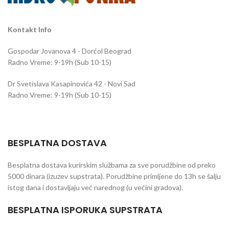
protekla 24h.
Kontakt Info
Gospodar Jovanova 4 - Dorćol Beograd
Radno Vreme: 9-19h (Sub 10-15)
Dr Svetislava Kasapinovića 42 - Novi Sad
Radno Vreme: 9-19h (Sub 10-15)
BESPLATNA DOSTAVA
Besplatna dostava kurirskim službama za sve porudžbine od preko
5000 dinara (izuzev supstrata). Porudžbine primljene do 13h se šalju
istog dana i dostavljaju već narednog (u većini gradova).
BESPLATNA ISPORUKA SUPSTRATA