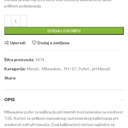
prilikom podešavanja.
DODAJ U KORPU
Uporedi
Dodaj u omiljene
Šifra proizvoda:
1874
Kategorije:
Merači
,
Milwaukee
,
PH I EC Puferi
,
pH Merači
Share:
OPIS
Milwaukee pufer za kalibraciju pH mernih instrumenata na vrednost
7.01. Koristi se prilikom manualnog i automatskog kalibrisanja pH
vrednosti svih pH merača. Ovaj kalibracioni rastvor najčešće se