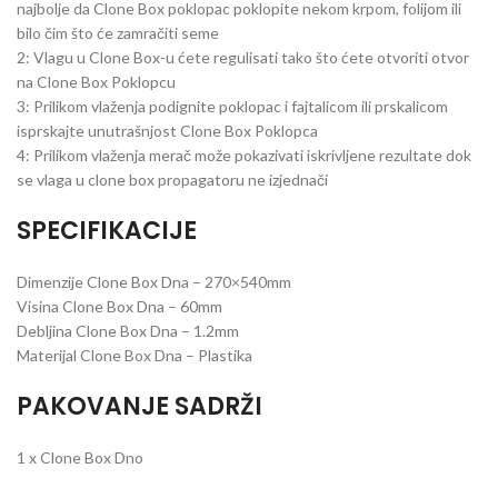
najbolje da Clone Box poklopac poklopite nekom krpom, folijom ili
bilo čim što će zamračiti seme
2: Vlagu u Clone Box-u ćete regulisati tako što ćete otvoriti otvor
na Clone Box Poklopcu
3: Prilikom vlaženja podignite poklopac i fajtalicom ili prskalicom
isprskajte unutrašnjost Clone Box Poklopca
4: Prilikom vlaženja merač može pokazivati iskrivljene rezultate dok
se vlaga u clone box propagatoru ne izjednači
SPECIFIKACIJE
Dimenzije Clone Box Dna – 270×540mm
Visina Clone Box Dna – 60mm
Debljina Clone Box Dna – 1.2mm
Materijal Clone Box Dna – Plastika
PAKOVANJE SADRŽI
1 x Clone Box Dno