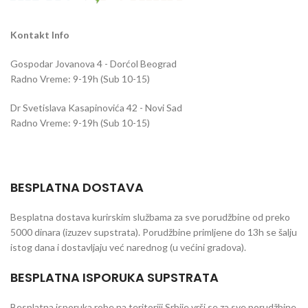
Kontakt Info
Gospodar Jovanova 4 - Dorćol Beograd
Radno Vreme: 9-19h (Sub 10-15)
Dr Svetislava Kasapinovića 42 - Novi Sad
Radno Vreme: 9-19h (Sub 10-15)
BESPLATNA DOSTAVA
Besplatna dostava kurirskim službama za sve porudžbine od preko
5000 dinara (izuzev supstrata). Porudžbine primljene do 13h se šalju
istog dana i dostavljaju već narednog (u većini gradova).
BESPLATNA ISPORUKA SUPSTRATA
Besplatna isporuka robe na teritoriji Srbije vrši se za sve porudžbine