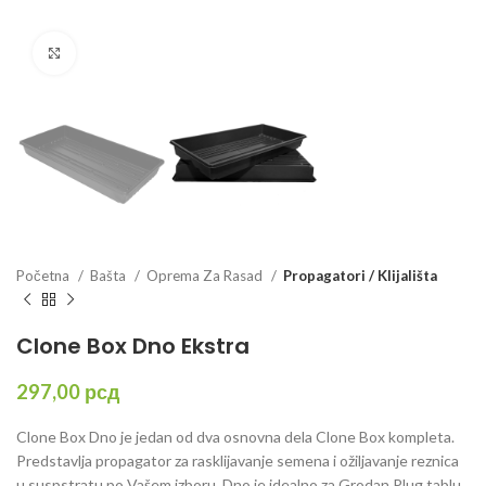
Click to enlarge
Početna
Bašta
Oprema Za Rasad
Propagatori / Klijališta
Clone Box Dno Ekstra
297,00
рсд
Clone Box Dno je jedan od dva osnovna dela Clone Box kompleta.
Predstavlja propagator za rasklijavanje semena i ožiljavanje reznica
u suspstratu po Vašem izboru. Dno je idealno za Grodan Plug tablu.