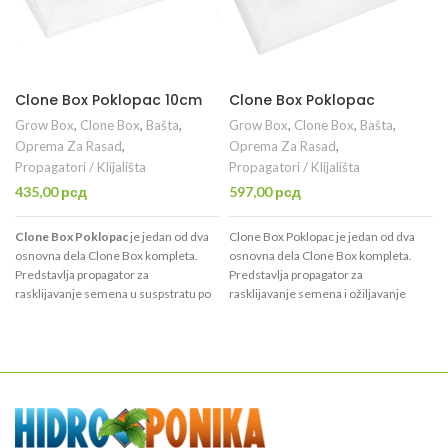
Clone Box Poklopac 10cm
Clone Box Poklopac
Grow Box
,
Clone Box
,
Bašta
,
Grow Box
,
Clone Box
,
Bašta
,
Oprema Za Rasad
,
Oprema Za Rasad
,
Propagatori / Klijališta
Propagatori / Klijališta
435,00
рсд
597,00
рсд
Clone Box Poklopac
je jedan od dva
Clone Box Poklopac je jedan od dva
osnovna dela Clone Box kompleta.
osnovna dela Clone Box kompleta.
Predstavlja propagator za
Predstavlja propagator za
rasklijavanje semena u suspstratu po
rasklijavanje semena i ožiljavanje
Vašem izboru.
reznica u suspstratu po Vašem izboru.