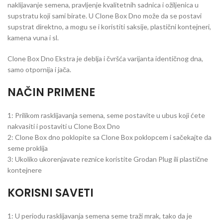
naklijavanje semena, pravljenje kvalitetnih sadnica i ožiljenica u
supstratu koji sami birate. U Clone Box Dno može da se postavi
supstrat direktno, a mogu se i koristiti saksije, plastični kontejneri,
kamena vuna i sl.
Clone Box Dno Ekstra je deblja i čvršća varijanta identičnog dna,
samo otpornija i jača.
NAČIN PRIMENE
1: Prilikom rasklijavanja semena, seme postavite u ubus koji ćete
nakvasiti i postaviti u Clone Box Dno
2: Clone Box dno poklopite sa Clone Box poklopcem i sačekajte da
seme proklija
3: Ukoliko ukorenjavate reznice koristite Grodan Plug ili plastične
kontejnere
KORISNI SAVETI
1: U periodu rasklijavanja semena seme traži mrak, tako da je