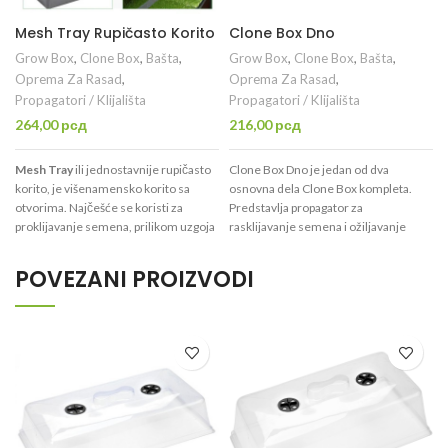
Mesh Tray Rupičasto Korito
Clone Box Dno
Grow Box
,
Clone Box
,
Bašta
,
Grow Box
,
Clone Box
,
Bašta
,
Oprema Za Rasad
,
Oprema Za Rasad
,
Propagatori / Klijališta
Propagatori / Klijališta
264,00
рсд
216,00
рсд
Mesh Tray
ili jednostavnije rupičasto
Clone Box Dno je jedan od dva
korito, je višenamensko korito sa
osnovna dela Clone Box kompleta.
otvorima. Najčešće se koristi za
Predstavlja propagator za
proklijavanje semena, prilikom uzgoja
rasklijavanje semena i ožiljavanje
mikrobilja, za jednostavno zalivanje
reznica u suspstratu po Vašem izboru.
sadnica u saksijama i slično. Sjajno
Dno je idealno za Grodan Plug tablu.
POVEZANI PROIZVODI
korito za primenu kamene vune ili
treseta kao supstrata ili za
hidroponski uzgoj. Dimenzije ovog
korita se poklapaju sa dimenzijama
standradnog Clone Box Dno korita.