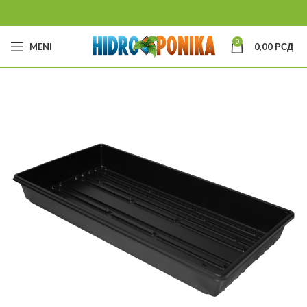
0
MENI
0,00
РСД