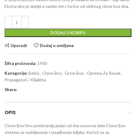
Ekstra dno je deblje a samim tim i čvršće od običnog clone box dna.
DODAJ U KORPU
Uporedi
Dodaj u omiljene
Šifra proizvoda:
1900
Kategorije:
Bašta
,
Clone Box
,
Grow Box
,
Oprema Za Rasad
,
Propagatori / Klijališta
Share:
OPIS
Clone Box Dno predstavlja jedan od dva osnovna dela Clone Box
sistema za rasklijavanje i rasađivanje biljaka. Koristi se za