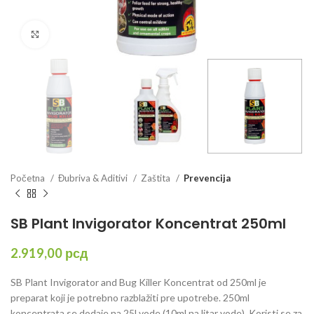
Click to enlarge
Početna
Đubriva & Aditivi
Zaštita
Prevencija
SB Plant Invigorator Koncentrat 250ml
2.919,00
рсд
SB Plant Invigorator and Bug Killer Koncentrat od 250ml je
preparat koji je potrebno razblažiti pre upotrebe. 250ml
koncentrata se dodaje na 25l vode (10ml na litar vode). Koristi se za