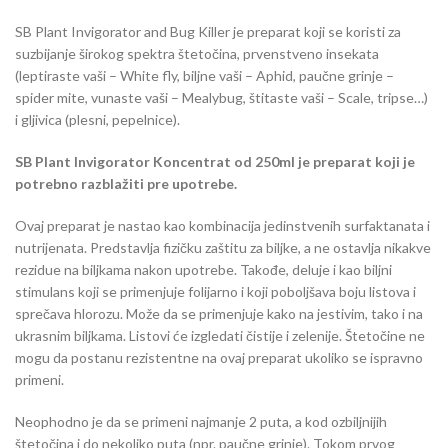
SB Plant Invigorator and Bug Killer je preparat koji se koristi za
suzbijanje širokog spektra štetočina, prvenstveno insekata
(leptiraste vaši – White fly, biljne vaši – Aphid, paučne grinje –
spider mite, vunaste vaši – Mealybug, štitaste vaši – Scale, tripse…)
i gljivica (plesni, pepelnice).
SB Plant Invigorator Koncentrat od 250ml je preparat koji je
potrebno razblažiti pre upotrebe.
Ovaj preparat je nastao kao kombinacija jedinstvenih surfaktanata i
nutrijenata. Predstavlja fizičku zaštitu za biljke, a ne ostavlja nikakve
rezidue na biljkama nakon upotrebe. Takođe, deluje i kao biljni
stimulans koji se primenjuje folijarno i koji poboljšava boju listova i
sprečava hlorozu. Može da se primenjuje kako na jestivim, tako i na
ukrasnim biljkama. Listovi će izgledati čistije i zelenije. Štetočine ne
mogu da postanu rezistentne na ovaj preparat ukoliko se ispravno
primeni.
Neophodno je da se primeni najmanje 2 puta, a kod ozbiljnijih
štetočina i do nekoliko puta (npr. paučne grinje). Tokom prvog