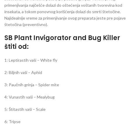
primenjivanja najčešće dolazi do oštećenja voštanih tvorevina kod
insekata, a tokom ponovnog korišćenja dolazi do smrti štetočine.
Najidealnije vreme za primenjivanje ovog preparata jeste pre pojave
štetočina (preventivno).
SB Plant Invigorator and Bug Killer
štiti od:
1: Leptirastih vaši – White fly
2: Biljnih vaši – Aphid
3: Paučnih grinja – Spider mite
4: Vunastih vaši – Mealybug
5: Štitastih vaši – Scale
6: Tripse