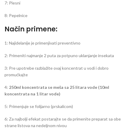
7: Plesni
8: Pepelnice
Način primene:
1: Najidelanije je primenjivati preventivno
2: Primeniti najmanje 2 puta za potpuno uklanjanje insekata
3: Pre upotrebe razblažite ovaj koncentrat u vodi i dobro
promućkajte
4:
250ml koncentrata se meša sa 25 litara vode (10ml
koncentrata na 1 litar vode)
5: Primenjuje se folijarno (prskalicom)
6: Za najbolji efekat postarajte se da primenite preparat sa obe
strane listova na nedeljnom nivou