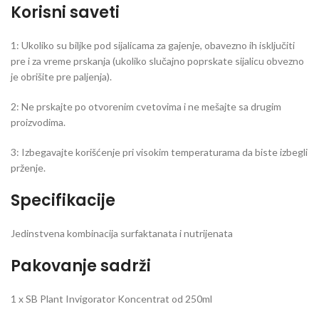
Korisni saveti
1: Ukoliko su biljke pod sijalicama za gajenje, obavezno ih isključiti
pre i za vreme prskanja (ukoliko slučajno poprskate sijalicu obvezno
je obrišite pre paljenja).
2: Ne prskajte po otvorenim cvetovima i ne mešajte sa drugim
proizvodima.
3: Izbegavajte korišćenje pri visokim temperaturama da biste izbegli
prženje.
Specifikacije
Jedinstvena kombinacija surfaktanata i nutrijenata
Pakovanje sadrži
1 x SB Plant Invigorator Koncentrat od 250ml