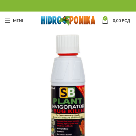
0
MENI
0,00
РСД