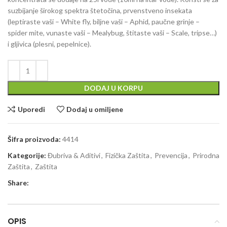
suzbijanje širokog spektra štetočina, prvenstveno insekata
(leptiraste vaši – White fly, biljne vaši – Aphid, paučne grinje –
spider mite, vunaste vaši – Mealybug, štitaste vaši – Scale, tripse…)
i gljivica (plesni, pepelnice).
DODAJ U KORPU
Uporedi
Dodaj u omiljene
Šifra proizvoda:
4414
Kategorije:
Đubriva & Aditivi
,
Fizička Zaštita
,
Prevencija
,
Prirodna
Zaštita
,
Zaštita
Share:
OPIS