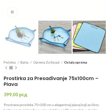
Click to enlarge
Početna
Bašta
Oprema Za Rasad
Ostala oprema
Prostirka za Presađivanje 75x100cm –
Plava
399,00
рсд
Prostrana prostirka 75×100 cm u elegantnoj plavoj boji za čisto