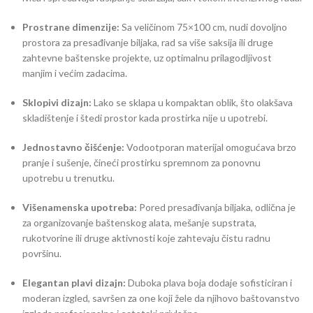
Prostrane dimenzije:
Sa veličinom 75×100 cm, nudi dovoljno
prostora za presađivanje biljaka, rad sa više saksija ili druge
zahtevne baštenske projekte, uz optimalnu prilagodljivost
manjim i većim zadacima.
Sklopivi dizajn:
Lako se sklapa u kompaktan oblik, što olakšava
skladištenje i štedi prostor kada prostirka nije u upotrebi.
Jednostavno čišćenje:
Vodootporan materijal omogućava brzo
pranje i sušenje, čineći prostirku spremnom za ponovnu
upotrebu u trenutku.
Višenamenska upotreba:
Pored presađivanja biljaka, odlična je
za organizovanje baštenskog alata, mešanje supstrata,
rukotvorine ili druge aktivnosti koje zahtevaju čistu radnu
površinu.
Elegantan plavi dizajn:
Duboka plava boja dodaje sofisticiran i
moderan izgled, savršen za one koji žele da njihovo baštovanstvo