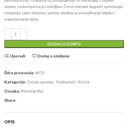
baštovanstvo! Izrađena od podebljanog PE materijala s duplim
slojem, vodootporna je i izdržljiva. Čvrsti metalni dugmići sprečavaju
rasipanje. Lako sklopiva i periva, idealna za presađivanje biljaka i
organizovanje alata.
DODAJ U KORPU
Uporedi
Dodaj u omiljene
Šifra proizvoda:
4873
Kategorije:
Ostala oprema
,
Podmetači / Korita
Oznaka:
Planting Mat
Share:
OPIS