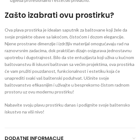
izgleda profesionalno i estetski privlačno.
Zašto izabrati ovu prostirku?
Ova plava prostirka je idealan saputnik za baštovane koji žele da
svoje projekte obave sa lakoćom, čistoćom i dozom elegancije.
Njene prostrane dimenzije i izdržljiv materijal omogućavaju rad na
raznovrsnim zadacima, dok praktičan dizajn osigurava jednostavnu
upotrebu i dugotrajnost. Bilo da ste entuzijasta koji uživa u kućnom
baštovanstvu ili iskusni baštovan sa većim projektima, ova prostirka
će vam pružiti pouzdanost, funkcionalnost i estetiku koja će
unaprediti svaki vaš baštenski poduhvat. Učinite svoje
baštovanstvo efikasnijim i uživajte u besprekorno čistom radnom
prostoru uz ovu modernu prostirku!
Nabavite svoju plavu prostirku danas i podignite svoje baštensko
iskustvo na viši nivo!
DODATNE INFORMACIJE