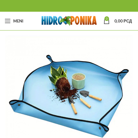
0
MENI
0,00
РСД