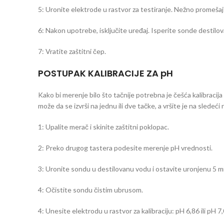
5: Uronite elektrode u rastvor za testiranje. Nežno promešaj
6: Nakon upotrebe, isključite uređaj. Isperite sonde destilo
7: Vratite zaštitni čep.
POSTUPAK KALIBRACIJE ZA pH
Kako bi merenje bilo što tačnije potrebna je češća kalibracij
može da se izvrši na jednu ili dve tačke, a vršite je na sledeći 
1: Upalite merač i skinite zaštitni poklopac.
2: Preko drugog tastera podesite merenje pH vrednosti.
3: Uronite sondu u destilovanu vodu i ostavite uronjenu 5 m
4: Očistite sondu čistim ubrusom.
4: Unesite elektrodu u rastvor za kalibraciju: pH 6,86 ili pH 