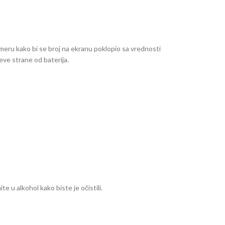
 smeru kako bi se broj na ekranu poklopio sa vrednosti
eve strane od baterija.
e u alkohol kako biste je očistili.