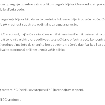
 opsegu je izuzetno važno prilikom uzgoja biljaka. Ove vrednosti pokazuju d
lu kvaliteta vode.
gajanja biljaka, bilo da su to cvetnice i ukrasno bilje, ili povrće i voće. O
 je pH vrednost supstrata optimalna za uzgajanu vrstu.
 EC vrednost, najčešće se izražava u milisimensima ili u mikrosimensima 
u (što je viša elektro-provodljivost to znači da je prisutna veća koncentra
 EC vrednosti možete da smanjite bespotrebno trošenje đubriva, kao i da
aliteta prinosa) prilikom uzgoja vaših biljaka.
astera: °C (celzijusev stepen) ili °F (farenhajtov stepen).
ili EC vrednost