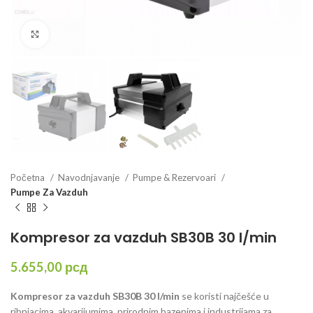
Click to enlarge
Početna
Navodnjavanje
Pumpe & Rezervoari
Pumpe Za Vazduh
Kompresor za vazduh SB30B 30 l/min
5.655,00
рсд
Kompresor za vazduh SB30B 30 l/min
se koristi najčešće u
ribnjacima, akvarijumima, prirodnim bazenima i industrijama za