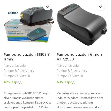
Pumpa za vazduh SB108 3
Pumpa za vazduh Atman
l/min
AT A2500
Navodnjavanje
,
Navodnjavanje
,
Pumpe & Rezervoari
,
Pumpe & Rezervoari
,
Pumpe Za Vazduh
Pumpe Za Vazduh
495,00
рсд
636,00
рсд
Pumpa za vazduh SB108 3 l/min
je
Vazdušna akvarijumska pumpa sa
akvarijumska vazdušna pumpa
jednim izvodom. Upotrebljava se za
proizvedena u kompaniji SOBO. Ova
unošenje svežeg vazduha u
pumpa
postiže protok od 3 l/min
,
akvarijume, rezervoare sa vodom i