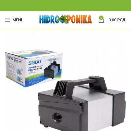
0
MENI
0,00
РСД