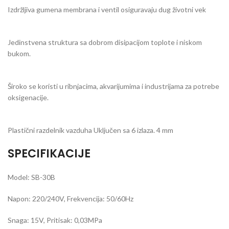
Izdržljiva gumena membrana i ventil osiguravaju dug životni vek
Jedinstvena struktura sa dobrom disipacijom toplote i niskom
bukom.
Široko se koristi u ribnjacima, akvarijumima i industrijama za potrebe
oksigenacije.
Plastični razdelnik vazduha Uključen sa 6 izlaza. 4 mm
SPECIFIKACIJE
Model: SB-30B
Napon: 220/240V, Frekvencija: 50/60Hz
Snaga: 15V, Pritisak: 0,03MPa