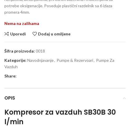
potrebe oksigenacije. Poseduje plastični razdelnik sa 6 izlaza
promera 4mm.
Nema na zalihama
Uporedi
Dodaj u omiljene
Šifra proizvoda:
0018
Kategorije:
Navodnjavanje
,
Pumpe & Rezervoari
,
Pumpe Za
Vazduh
Share:
OPIS
Kompresor za vazduh SB30B 30
l/min