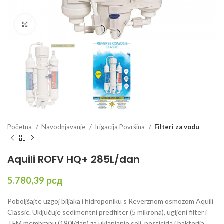
Click to enlarge
Početna
Navodnjavanje
Irigacija Površina
Filteri za vodu
Aquili ROFV HQ+ 285L/dan
5.780,39
рсд
Poboljšajte uzgoj biljaka i hidroponiku s
Reverznom osmozom Aquili
Classic
. Uključuje sedimentni predfilter (5 mikrona), ugljeni filter i
TFM membranu (190l/dan) za uklanjanje soli, pesticida i bakterija.