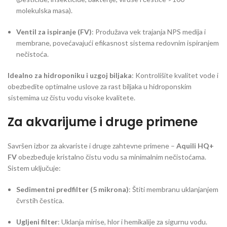
molekulska masa).
Ventil za ispiranje (FV)
: Produžava vek trajanja NPS medija i
membrane, povećavajući efikasnost sistema redovnim ispiranjem
nečistoća.
Idealno za hidroponiku i uzgoj biljaka
: Kontrolišite kvalitet vode i
obezbedite optimalne uslove za rast biljaka u hidroponskim
sistemima uz čistu vodu visoke kvalitete.
Za akvarijume i druge primene
Savršen izbor za akvariste i druge zahtevne primene –
Aquili HQ+
FV
obezbeđuje kristalno čistu vodu sa minimalnim nečistoćama.
Sistem uključuje:
Sedimentni predfilter (5 mikrona)
: Štiti membranu uklanjanjem
čvrstih čestica.
Ugljeni filter
: Uklanja mirise, hlor i hemikalije za sigurnu vodu.