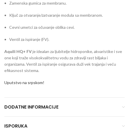
Zamenska gumica za membranu.
Ključ za otvaranje/zatvaranje modula sa membranom.
Cevni umetci za očuvanje oblika cevi.
Ventil za ispiranje (FV).
Aquili HQ+ FV
je idealan za ljubitelje hidroponike, akvaristike i sve
one koji traže visokokvalitetnu vodu za zdraviji rast biljaka i
organizama. Ventil za ispiranje osigurava duži vek trajanja i veću
efikasnost sistema.
Uputstvo na srpskom!
DODATNE INFORMACIJE
ISPORUKA