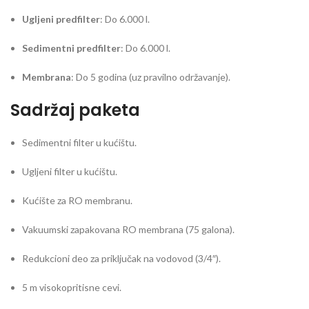
Ugljeni predfilter
: Do 6.000 l.
Sedimentni predfilter
: Do 6.000 l.
Membrana
: Do 5 godina (uz pravilno održavanje).
Sadržaj paketa
Sedimentni filter u kućištu.
Ugljeni filter u kućištu.
Kućište za RO membranu.
Vakuumski zapakovana RO membrana (75 galona).
Redukcioni deo za priključak na vodovod (3/4″).
5 m visokopritisne cevi.