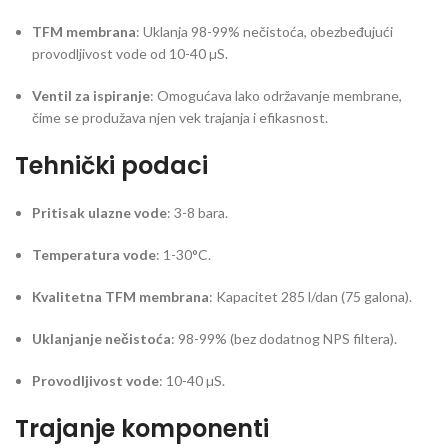
TFM membrana
: Uklanja 98-99% nečistoća, obezbeđujući
provodljivost vode od 10-40 µS.
Ventil za ispiranje
: Omogućava lako održavanje membrane,
čime se produžava njen vek trajanja i efikasnost.
Tehnički podaci
Pritisak ulazne vode
: 3-8 bara.
Temperatura vode
: 1-30°C.
Kvalitetna TFM membrana
: Kapacitet 285 l/dan (75 galona).
Uklanjanje nečistoća
: 98-99% (bez dodatnog NPS filtera).
Provodljivost vode
: 10-40 µS.
Trajanje komponenti