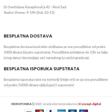
Dr Svetislava Kasapinovića 42 - Novi Sad
Radno Vreme: 9-19h (Sub 10-15)
BESPLATNA DOSTAVA
Besplatna dostava kurirskim službama za sve porudžbine od preko
5000 dinara (izuzev supstrata). Porudžbine primljene do 13h se šalju
istog dana i dostavljaju već narednog (u većini gradova).
BESPLATNA ISPORUKA SUPSTRATA
Besplatna isporuka robe na teritoriji Srbije vrši se za sve porudžbine
od preko 50000 dinara uključujući i supstrate!
iConcept.digital
HIDROPONIKA
2023 - izrada internet prodavnice