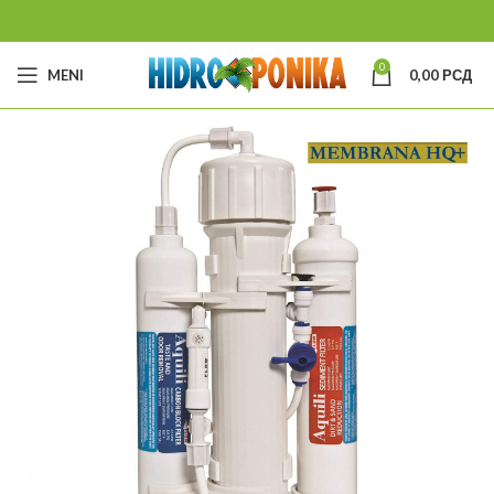
0
MENI
0,00
РСД