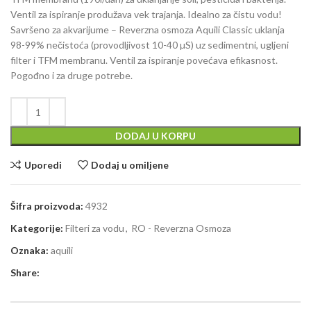
Ventil za ispiranje produžava vek trajanja. Idealno za čistu vodu!
Savršeno za akvarijume –
Reverzna osmoza Aquili Classic
uklanja
98-99% nečistoća (provodljivost 10-40 µS) uz sedimentni, ugljeni
filter i TFM membranu. Ventil za ispiranje povećava efikasnost.
Pogođno i za druge potrebe.
DODAJ U KORPU
Uporedi
Dodaj u omiljene
Šifra proizvoda:
4932
Kategorije:
Filteri za vodu
,
RO - Reverzna Osmoza
Oznaka:
aquili
Share: