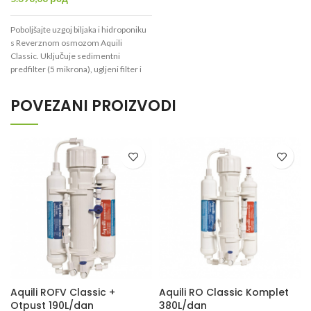
Poboljšajte uzgoj biljaka i hidroponiku
s
Reverznom osmozom Aquili
Classic
. Uključuje sedimentni
predfilter (5 mikrona), ugljeni filter i
TFM membranu (190l/dan) za
uklanjanje soli, pesticida i bakterija.
POVEZANI PROIZVODI
Idealno za čistu vodu!
Savršeno za akvarijume –
Reverzna
osmoza Aquili Classic
uklanja 98-99%
nečistoća (provodljivost 10-40 µS) uz
sedimentni, ugljeni filter i TFM
membranu. Pogodno i za druge
potrebe.
Aquili ROFV Classic +
Aquili RO Classic Komplet
Otpust 190L/dan
380L/dan