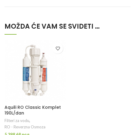
MOŽDA ĆE VAM SE SVIDETI …
Aquili RO Classic Komplet
190L/dan
Filteri za vodu
,
RO - Reverzna Osmoza
5.398,68
рсд