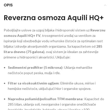
OPIS
Reverzna osmoza Aquili HQ+
Poboljšajte uslove za uzgoj biljaka i hidroponski sistem uz
Reverznu
osmozu Aquili HQ+ FV
, trosegmentni uređaj sa ventilom za
ispiranje koji obezbeđuje vodu vrhunske čistoće za optimalan rast
biljaka i zdravlje akvarijumskih organizama. Sa kapacitetom od
285
litara dnevno (75 galona)
, ovaj sistem je idealan za zahtevnije
primene u hidroponici i akvaristici. Uključuje:
Sedimentni predfilter (5 mikrona)
: Uklanja mehaničke
nečistoće poput peska, mulja i rđe.
Filter sa visokoaktivnim ugljem
: Eliminiše ukuse, mirise i
hemijske nečistoće, uključujući hlor i organske spojeve.
Napredna poliamid/polisulfon TFM membrana
: Kapacitet do
285 l/dan, uklanja soli, neorganske i organske onečišćivače
(pesticide, insekticide, bakterije, viruse i čestice >100