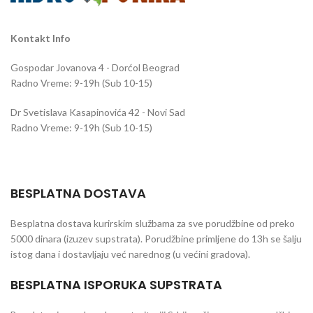
Kontakt Info
Gospodar Jovanova 4 - Dorćol Beograd
Radno Vreme: 9-19h (Sub 10-15)
Dr Svetislava Kasapinovića 42 - Novi Sad
Radno Vreme: 9-19h (Sub 10-15)
BESPLATNA DOSTAVA
Besplatna dostava kurirskim službama za sve porudžbine od preko
5000 dinara (izuzev supstrata). Porudžbine primljene do 13h se šalju
istog dana i dostavljaju već narednog (u većini gradova).
BESPLATNA ISPORUKA SUPSTRATA