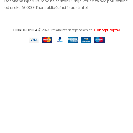
Besplatna isporuka robe na teritoriji Srbije vrši se za sve porudžbine
od preko 50000 dinara uključujući i supstrate!
iConcept.digital
HIDROPONIKA
2023 - izrada internet prodavnice