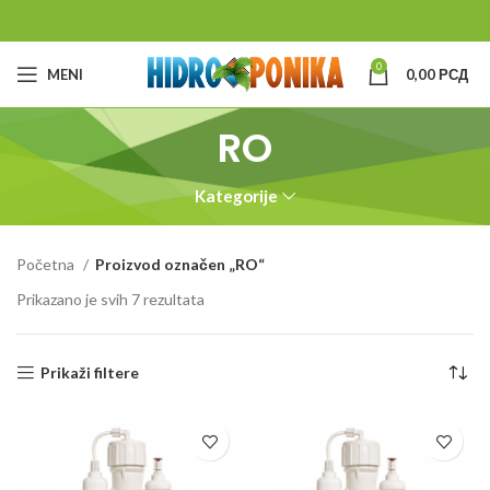
0
MENI
0,00
РСД
RO
Kategorije
Početna
Proizvod označen „RO“
Prikazano je svih 7 rezultata
Prikaži filtere