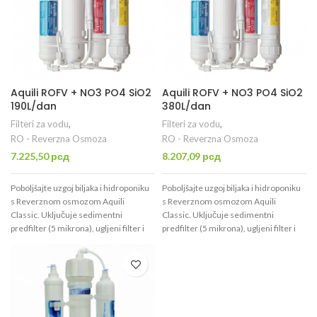
nečistoća (provodljivost 10-40 µS) uz
nečistoća (provodljivost 10-40 µS) uz
sedimentni, ugljeni filter i TFM
sedimentni, ugljeni filter i TFM
membranu. Ventil za ispiranje
membranu. Ventil za ispiranje
povećava efikasnost. Pogođno i za
povećava efikasnost. Pogođno i za
druge potrebe.
druge potrebe.
Aquili ROFV + NO3 PO4 SiO2
Aquili ROFV + NO3 PO4 SiO2
190L/dan
380L/dan
Filteri za vodu
,
Filteri za vodu
,
RO - Reverzna Osmoza
RO - Reverzna Osmoza
7.225,50
рсд
8.207,09
рсд
Poboljšajte uzgoj biljaka i hidroponiku
Poboljšajte uzgoj biljaka i hidroponiku
s
Reverznom osmozom Aquili
s
Reverznom osmozom Aquili
Classic
. Uključuje sedimentni
Classic
. Uključuje sedimentni
predfilter (5 mikrona), ugljeni filter i
predfilter (5 mikrona), ugljeni filter i
TFM membranu (do 190 l/dan) za
TFM membranu (do 190 l/dan) za
uklanjanje soli, pesticida i bakterija,
uklanjanje soli, pesticida i bakterija,
plus NPS-DI filter za nitrate, fosfate i
plus NPS-DI filter za nitrate, fosfate i
silikate. Ventil za ispiranje produžava
silikate. Ventil za ispiranje produžava
vek trajanja. Idealno za čistu vodu!
Za
vek trajanja. Idealno za čistu vodu!
Za
akvarijume
Savršeno za akvarijume –
akvarijume
Savršeno za akvarijume –