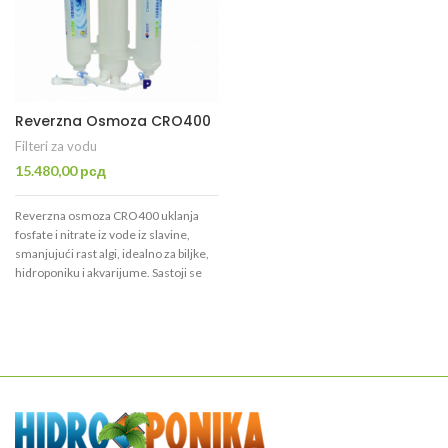
Aquili Classic
uklanja 98-99%
Aquili Classic
uklanja 98-99%
nečistoća (do 99,9% s NPS-DI,
nečistoća (do 99,9% s NPS-DI,
provodljivost 3-40 µS). Sadrži
provodljivost 3-40 µS). Sadrži
sedimentni, ugljeni filter, TFM
sedimentni, ugljeni filter, TFM
membranu i ventil za
membranu i ventil za
ispiranje.
Tehnički podaci
ispiranje.
Tehnički podaci
Reverzna Osmoza CRO400
Pritisak: 3-8 bara.
Pritisak: 3-8 bara.
Filteri za vodu
Temp.: 1-30°C.
Temp.: 1-30°C.
15.480,00
рсд
Trajanje: filteri do 6000 l,
Trajanje: filteri do 6000 l,
membrana 5 god., NPS-DI 250 l.
membrana 5 god., NPS-DI 250 l.
Reverzna osmoza CRO400
uklanja
fosfate i nitrate iz vode iz slavine,
smanjujući rast algi, idealno za biljke,
hidroponiku i akvarijume. Sastoji se
od 3 faze: sedimentni filter (5 µm),
karbonski filter (1 µm) i TFC
membrana (polisulfonski spoj) s 98%
zadržavanjem nečistoća i 20-25%
čiste vode. Kompaktan, lak za
instalaciju u malim prostorima.