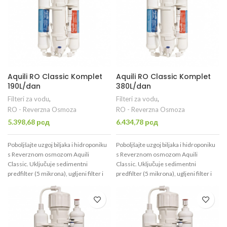
Aquili RO Classic Komplet
Aquili RO Classic Komplet
190L/dan
380L/dan
Filteri za vodu
,
Filteri za vodu
,
RO - Reverzna Osmoza
RO - Reverzna Osmoza
5.398,68
рсд
6.434,78
рсд
Poboljšajte uzgoj biljaka i hidroponiku
Poboljšajte uzgoj biljaka i hidroponiku
s
Reverznom osmozom Aquili
s
Reverznom osmozom Aquili
Classic
. Uključuje sedimentni
Classic
. Uključuje sedimentni
predfilter (5 mikrona), ugljeni filter i
predfilter (5 mikrona), ugljeni filter i
TFM membranu (190l/dan) za
TFM membranu (380 l/dan) za
uklanjanje soli, pesticida i bakterija.
uklanjanje soli, pesticida i bakterija.
Idealno za čistu vodu!
Idealno za čistu vodu!
Savršeno za akvarijume –
Reverzna
Savršeno za akvarijume –
Reverzna
osmoza Aquili Classic
uklanja 98-99%
osmoza Aquili Classic
uklanja 98-99%