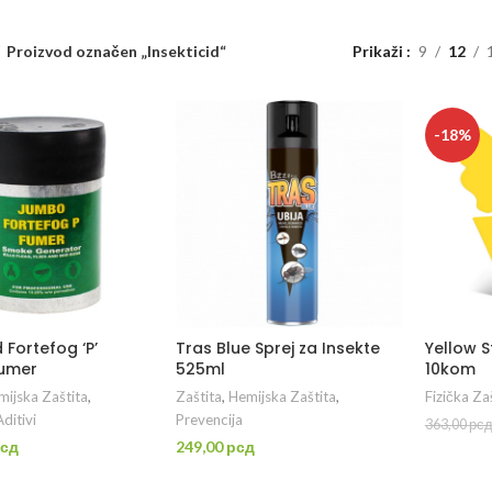
Proizvod označen „Insekticid“
Prikaži
9
12
-18%
d Fortefog ‘P’
Tras Blue Sprej za Insekte
Yellow S
umer
525ml
10kom
ijska Zaštita
,
Zaštita
,
Hemijska Zaštita
,
Fizička Za
ditivi
Prevencija
363,00
рс
сд
249,00
рсд
D
DAJ U KORPU
DODAJ U KORPU