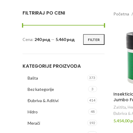
FILTRIRAJ PO CENI
Početna
Cena:
240 рсд
—
5.460 рсд
FILTER
Minimalna
Maksimalna
cena
cena
KATEGORIJE PROIZVODA
Bašta
373
Bez kategorije
3
Insektici
Jumbo F
Đubriva & Aditivi
414
Zaštita
,
Hem
Hidro
48
Đubriva & A
5.454,00
р
Merači
192
DO