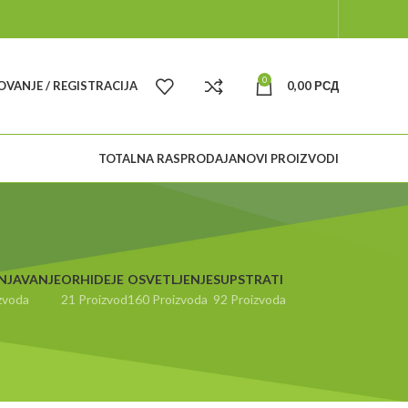
0
VANJE / REGISTRACIJA
0,00
РСД
TOTALNA RASPRODAJA
NOVI PROIZVODI
NJAVANJE
ORHIDEJE
OSVETLJENJE
SUPSTRATI
zvoda
21 Proizvod
160 Proizvoda
92 Proizvoda