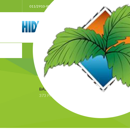
011/2910-999
021/3011207
063/33385
POČ
BAŠTA
BEZ KATEGORIJE
BLACK FRIDAY
Đ
373 Proizvoda
3 Proizvoda
0 Proizvoda
4