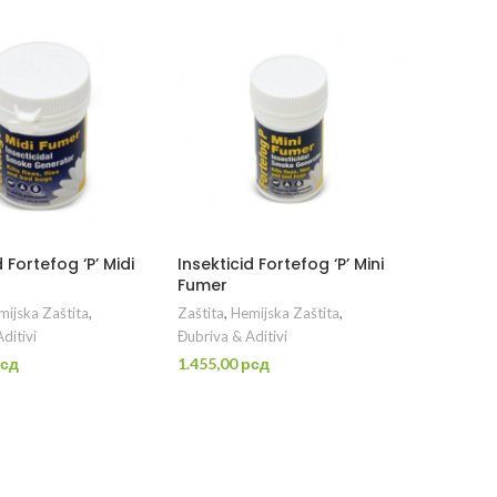
d Fortefog ‘P’ Midi
Insekticid Fortefog ‘P’ Mini
Fumer
ijska Zaštita
,
Zaštita
,
Hemijska Zaštita
,
ditivi
Đubriva & Aditivi
сд
1.455,00
рсд
DAJ U KORPU
DODAJ U KORPU