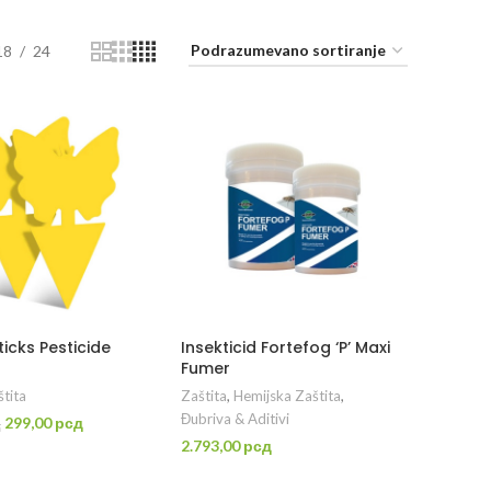
18
24
ticks Pesticide
Insekticid Fortefog ‘P’ Maxi
Fumer
štita
Zaštita
,
Hemijska Zaštita
,
Đubriva & Aditivi
Originalna
Trenutna
299,00
рсд
д
cena
cena
2.793,00
рсд
ODAJ U KORPU
je
je:
DODAJ U KORPU
bila:
299,00 рсд.