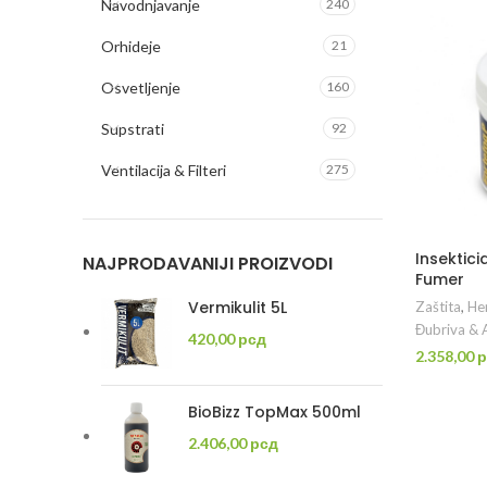
Navodnjavanje
240
Orhideje
21
Osvetljenje
160
Supstrati
92
Ventilacija & Filteri
275
Insektici
NAJPRODAVANIJI PROIZVODI
Fumer
Vermikulit 5L
Zaštita
,
Hem
Đubriva & A
420,00
рсд
2.358,00
р
DO
BioBizz TopMax 500ml
2.406,00
рсд