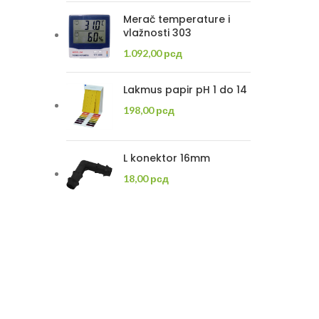
Merač temperature i
vlažnosti 303
1.092,00
рсд
Lakmus papir pH 1 do 14
198,00
рсд
L konektor 16mm
18,00
рсд