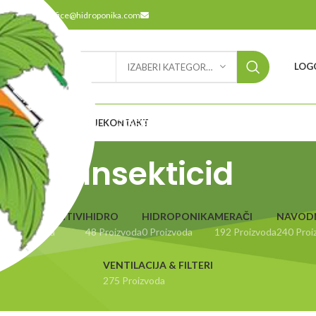
9
office@hidroponika.com
LOGO
IZABERI KATEGORIJU
ODABERITE
ETNA
O NAMA
LOKACIJE
KONTAKT
KATEGORIJU
Insekticid
UBRIVA & ADITIVI
HIDRO
HIDROPONIKA
MERAČI
NAVOD
14 Proizvoda
48 Proizvoda
0 Proizvoda
192 Proizvoda
240 Proi
VENTILACIJA & FILTERI
275 Proizvoda