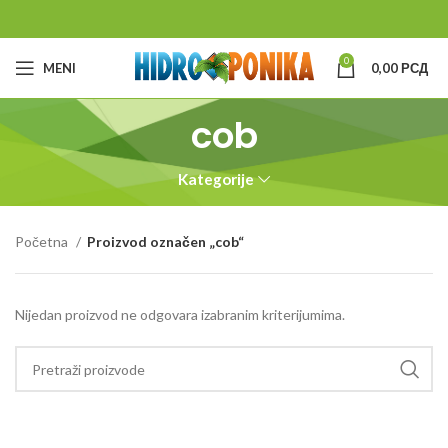
0
MENI
0,00
РСД
cob
Kategorije
Početna
Proizvod označen „cob“
Nijedan proizvod ne odgovara izabranim kriterijumima.